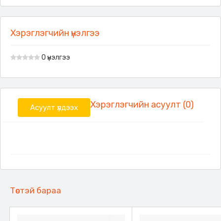
Хэрэглэгчийн үнэлгээ
0 үнэлгээ
Хэрэглэгчийн асуулт (0)
Асуулт үлдээх
Төстэй бараа