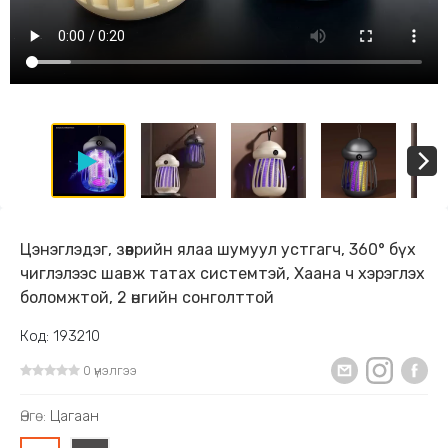
Цэнэглэдэг, зөөврийн ялаа шумуул устгагч, 360° бүх
чиглэлээс шавж татах системтэй, Хаана ч хэрэглэх
боломжтой, 2 өнгийн сонголттой
Код: 193210
0 үнэлгээ
Өнгө:
Цагаан