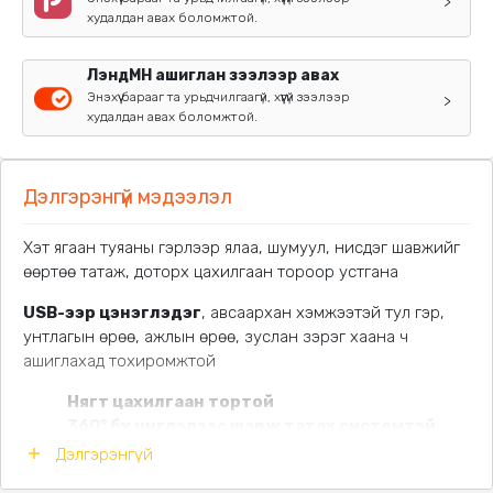
>
худалдан авах боломжтой.
ЛэндМН ашиглан зээлээр авах
Энэхүү барааг та урьдчилгаагүй, хүүгүй зээлээр
>
худалдан авах боломжтой.
Дэлгэрэнгүй мэдээлэл
Хэт ягаан туяаны гэрлээр ялаа, шумуул, нисдэг шавжийг
өөртөө татаж, доторх цахилгаан тороор устгана
USB-ээр цэнэглэдэг
, авсаархан хэмжээтэй тул гэр,
унтлагын өрөө, ажлын өрөө, зуслан зэрэг хаана ч
ашиглахад тохиромжтой
Нягт цахилгаан тортой
360° бүх чиглэлээс шавж татах системтэй
Дуу чимээ багатай
Дэлгэрэнгүй
Байгальд ээлтэй хэрэглээтэй