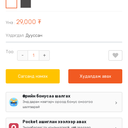
0
1
29,000 ₮
Үнэ
:
Үлдэгдэл:
Дууссан
Тоо:
-
+
Сагсанд нэмэх
Худалдаж авах
Өөрийн бонусаа шалгах
Энд даран нэвтэрч ороод бонус оноогоо
>
шалгаарай
Pocket ашиглан зээлээр авах
Энэхүү барааг та урьдчилгаагүй, хүүгүй зээлээр