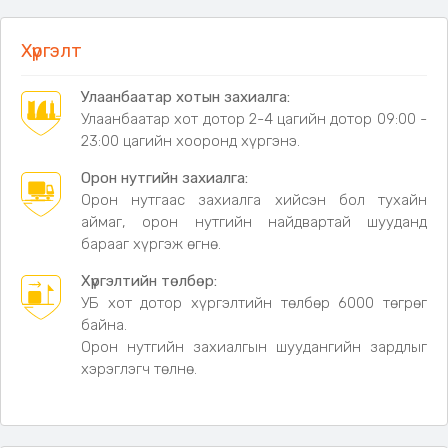
Авсаархан, зөөж байрлуулахад хялбар
Хүчин чадал:
5W
Хүргэлт
Улаанбаатар хотын захиалга:
Улаанбаатар хот дотор 2-4 цагийн дотор 09:00 -
23:00 цагийн хооронд хүргэнэ.
Орон нутгийн захиалга:
Орон нутгаас захиалга хийсэн бол тухайн
аймаг, орон нутгийн найдвартай шууданд
барааг хүргэж өгнө.
Хүргэлтийн төлбөр:
УБ хот дотор хүргэлтийн төлбөр 6000 төгрөг
байна.
Орон нутгийн захиалгын шуудангийн зардлыг
хэрэглэгч төлнө.