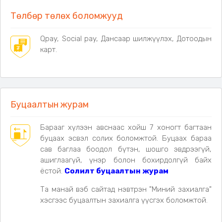
Төлбөр төлөх боломжууд
Qpay, Social pay, Дансаар шилжүүлэх, Дотоодын
карт.
Буцаалтын журам
Барааг хүлээн авснаас хойш 7 хоногт багтаан
буцаах эсвэл солих боломжтой. Буцаах бараа
сав баглаа боодол бүтэн, шошго эвдрээгүй,
ашиглаагүй, үнэр болон бохирдолгүй байх
ёстой.
Солилт буцаалтын журам
Та манай вэб сайтад нэвтрэн "Миний захиалга"
хэсгээс буцаалтын захиалга үүсгэх боломжтой.