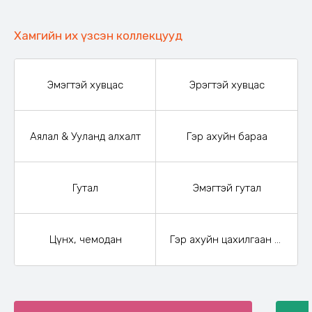
Хамгийн их үзсэн коллекцууд
Эмэгтэй хувцас
Эрэгтэй хувцас
Аялал & Ууланд алхалт
Гэр ахуйн бараа
Гутал
Эмэгтэй гутал
Цүнх, чемодан
Гэр ахуйн цахилгаан бараа