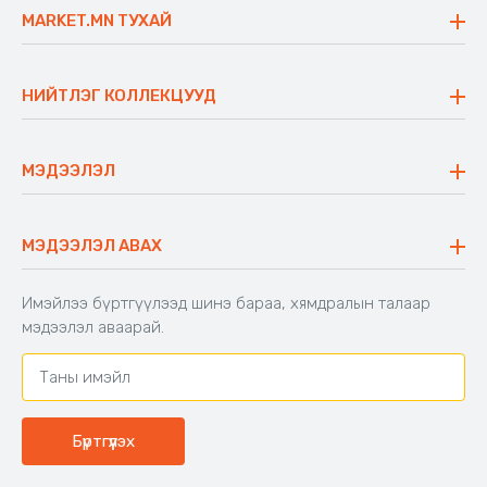
MARKET.MN ТУХАЙ
Бидний тухай
Үнэт зүйлс
НИЙТЛЭГ КОЛЛЕКЦУУД
Ажлын байр
Майхан
Ажиллах арга барил
Сүүдрэвч
МЭДЭЭЛЭЛ
Блог
Аяны ширээ
Түгээмэл асуулт
Хийлдэг гудас
Буцаалтын журам
МЭДЭЭЛЭЛ АВАХ
Аяны түшлэгтэй сандал
Захиалга шалгах
Хамтран ажиллах
Имэйлээ бүртгүүлээд шинэ бараа, хямдралын талаар
Холбоо барих
мэдээлэл аваарай.
Бүртгүүлэх