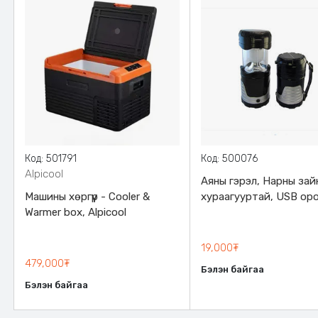
Код: 501791
Код: 500076
Alpicool
Аяны гэрэл, Нарны зай
Машины хөргүүр - Cooler &
хураагууртай, USB оро
Warmer box, Alpicool
220V - оор цэнэглэгдэ
19,000₮
479,000₮
Бэлэн байгаа
Бэлэн байгаа