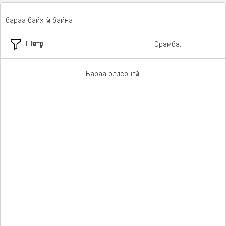
бараа байхгүй байна
Шүүлтүүр
Эрэмбэ:
Бараа олдсонгүй.