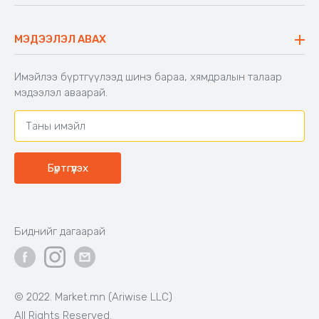
Аяны ширээ
Түгээмэл асуулт
Хийлдэг гудас
Буцаалтын журам
МЭДЭЭЛЭЛ АВАХ
Аяны түшлэгтэй сандал
Захиалга шалгах
Хамтран ажиллах
Имэйлээ бүртгүүлээд шинэ бараа, хямдралын талаар
Холбоо барих
мэдээлэл аваарай.
Бүртгүүлэх
Биднийг дагаарай
© 2022. Market.mn (Ariwise LLC)
All Rights Reserved.