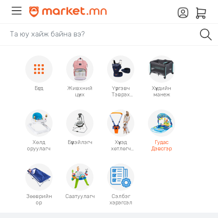
Бүгд
Живхний
Үүргэвч
Хүүхдийн
цүнх
Тэврэх
манеж
хэрэгсэл
Хөлд
Бүүвэйлэгч
Хүүхэд
Гудас
оруулагч
хөтлөгч
Дэвсгэр
оосор
Зөөврийн
Саатуулагч
Сэлбэг
ор
хэрэгсэл