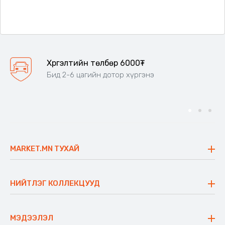
Хүргэлтийн төлбөр 6000₮
Бид 2-6 цагийн дотор хүргэнэ
MARKET.MN ТУХАЙ
Бидний тухай
Үнэт зүйлс
НИЙТЛЭГ КОЛЛЕКЦУУД
Ажлын байр
Майхан
Ажиллах арга барил
Сүүдрэвч
МЭДЭЭЛЭЛ
Блог