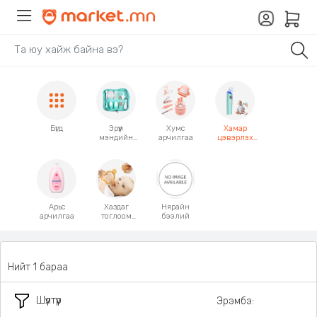
Бүгд
Эрүүл
Хумс
Хамар
мэндийн
арчилгаа
цэвэрлэх
арчилгааны
соруул
иж
бүрдэл
Арьс
Хаздаг
Нярайн
арчилгаа
тоглоом
бээлий
/шүдний
загтнаа
гаргагч/
Нийт 1 бараа
Шүүлтүүр
Эрэмбэ: