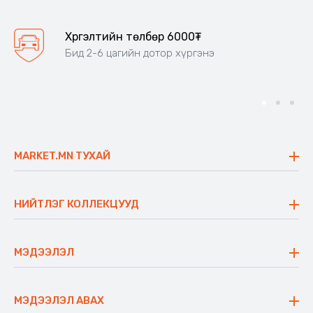
Хүргэлтийн төлбөр 6000₮
Бид 2-6 цагийн дотор хүргэнэ
MARKET.MN ТУХАЙ
Бидний тухай
Үнэт зүйлс
НИЙТЛЭГ КОЛЛЕКЦУУД
Ажлын байр
Майхан
Ажиллах арга барил
Сүүдрэвч
МЭДЭЭЛЭЛ
Блог
Аяны ширээ
Түгээмэл асуулт
Хийлдэг гудас
Буцаалтын журам
МЭДЭЭЛЭЛ АВАХ
Аяны түшлэгтэй сандал