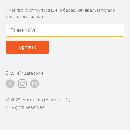
Захиалга шалгах
Хамтран ажиллах
Имэйлээ бүртгүүлээд шинэ бараа, хямдралын талаар
Холбоо барих
мэдээлэл аваарай.
Бүртгүүлэх
Биднийг дагаарай
© 2022. Market.mn (Ariwise LLC)
All Rights Reserved.