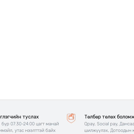
эглэгчийн туслах
Төлбөр төлөх болом
 бүр 07:30-24:00 цагт манай
Qpay, Social pay, Данса
 имэйл, утас нээлттэй байх
шилжүүлэх, Дотоодын 