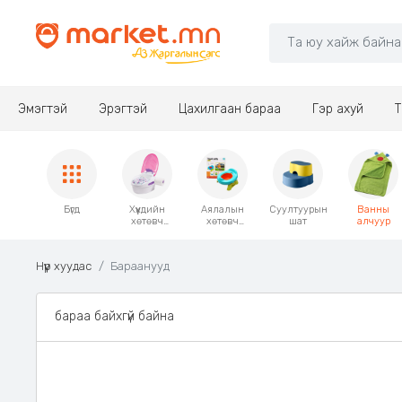
Эмэгтэй
Эрэгтэй
Цахилгаан бараа
Гэр ахуй
Т
Бүгд
Хүүхдийн
Аялалын
Суултуурын
Ванны
хөтөвч
хөтөвч
шат
алчуур
/коршонк/
/коршонк/
Нүүр хуудас
Бараанууд
бараа байхгүй байна