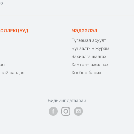
но
КОЛЛЕКЦУУД
МЭДЭЭЛЭЛ
Түгээмэл асуулт
Буцаалтын журам
э
Захиалга шалгах
ас
Хамтран ажиллах
гтэй сандал
Холбоо барих
Биднийг дагаарай