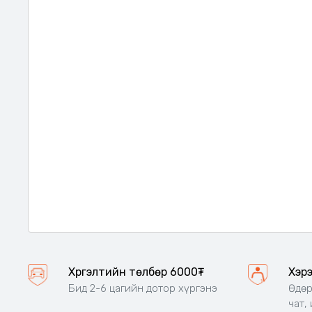
Хүргэлтийн төлбөр 6000₮
Хэр
Бид 2-6 цагийн дотор хүргэнэ
Өдөр
чат,