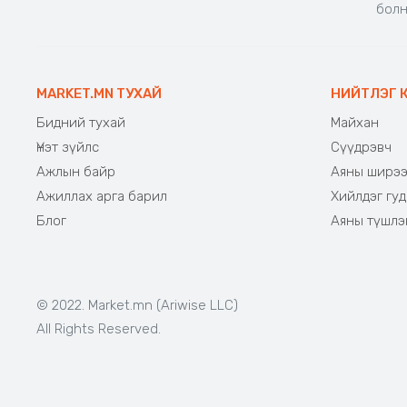
бол
MARKET.MN ТУХАЙ
НИЙТЛЭГ 
Бидний тухай
Майхан
Үнэт зүйлс
Сүүдрэвч
Ажлын байр
Аяны ширэ
Ажиллах арга барил
Хийлдэг гуд
Блог
Аяны түшлэ
© 2022. Market.mn (Ariwise LLC)
All Rights Reserved.