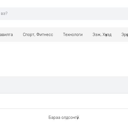
авилга
Спорт, Фитнесс
Технологи
Ээж, Хүүхэд
Эрү
Бараа олдсонгүй.