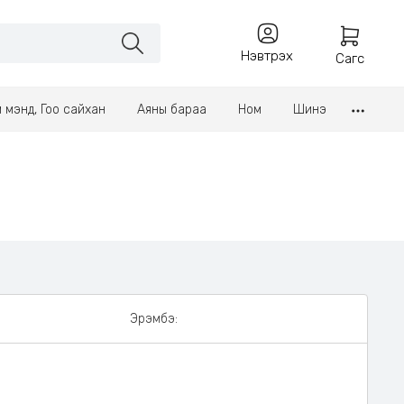
Нэвтрэх
Сагс
үл мэнд, Гоо сайхан
Аяны бараа
Ном
Шинэ
Эрэмбэ: