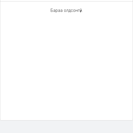
Бараа олдсонгүй.