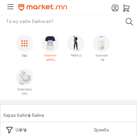
Бүгд
Нимгэн
Рейтуз
Хөхний
цамц
сүү
цамц
хадгалагч
Электрон
хөх
саалтуур
бараа байхгүй байна
Шүүлтүүр
Эрэмбэ: