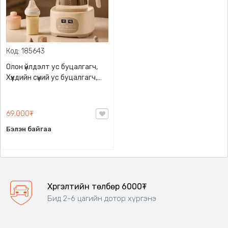
Код: 185643
Олон үйлдэлт ус буцалгагч,
Хүүхдийн сүүний ус буцалгагч,
Угж ариутгах, градусаа
хадгалах, ус буцалгах гээд
олон төрлийн тохиргоотой,
69,000₮
Градус харуулах дэлгэцтэй ,
Бэлэн байгаа
AL-138
Хүргэлтийн төлбөр 6000₮
Бид 2-6 цагийн дотор хүргэнэ