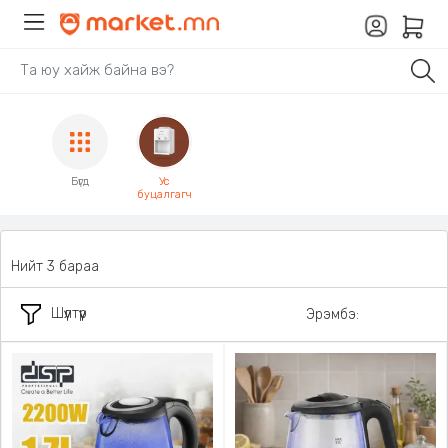
Бүгд
Ус
буцалгагч
Нийт 3 бараа
Шүүлтүүр
Эрэмбэ: