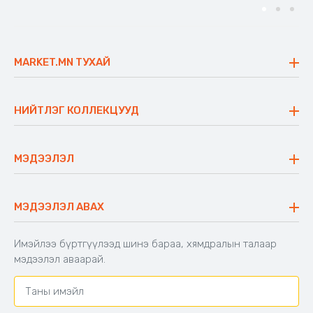
MARKET.MN ТУХАЙ
Бидний тухай
Үнэт зүйлс
НИЙТЛЭГ КОЛЛЕКЦУУД
Ажлын байр
Майхан
Ажиллах арга барил
Сүүдрэвч
МЭДЭЭЛЭЛ
Блог
Аяны ширээ
Түгээмэл асуулт
Хийлдэг гудас
Буцаалтын журам
МЭДЭЭЛЭЛ АВАХ
Аяны түшлэгтэй сандал
Захиалга шалгах
Хамтран ажиллах
Имэйлээ бүртгүүлээд шинэ бараа, хямдралын талаар
Холбоо барих
мэдээлэл аваарай.