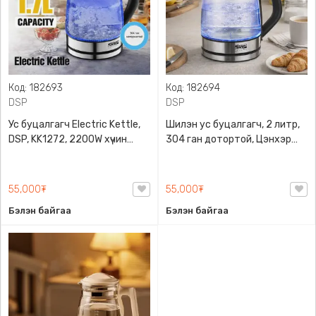
Код: 182693
Код: 182694
DSP
DSP
Ус буцалгагч Electric Kettle,
Шилэн ус буцалгагч, 2 литр,
DSP, KK1272, 2200W хүчин
304 ган дотортой, Цэнхэр
чадалтай, 1.7литрийн
гэрэлтэй, DSP, KK1273
багтаамжтай, Өндөр чанарын
халуунд тэсвэртэй шил +
55,000₮
55,000₮
зэвэрдэггүй ган суурь + ABS
Бэлэн байгаа
Бэлэн байгаа
хуванцар, LED гэрэлтэй