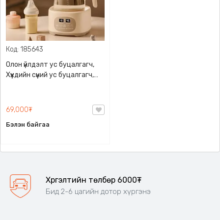
Код: 185643
Олон үйлдэлт ус буцалгагч,
Хүүхдийн сүүний ус буцалгагч,
Угж ариутгах, градусаа
хадгалах, ус буцалгах гээд
олон төрлийн тохиргоотой,
69,000₮
Градус харуулах дэлгэцтэй ,
Бэлэн байгаа
AL-138
Хүргэлтийн төлбөр 6000₮
Бид 2-6 цагийн дотор хүргэнэ