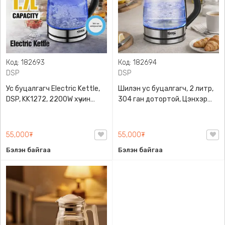
Код: 182693
Код: 182694
DSP
DSP
Ус буцалгагч Electric Kettle,
Шилэн ус буцалгагч, 2 литр,
DSP, KK1272, 2200W хүчин
304 ган дотортой, Цэнхэр
чадалтай, 1.7литрийн
гэрэлтэй, DSP, KK1273
багтаамжтай, Өндөр чанарын
халуунд тэсвэртэй шил +
55,000₮
55,000₮
зэвэрдэггүй ган суурь + ABS
Бэлэн байгаа
Бэлэн байгаа
хуванцар, LED гэрэлтэй