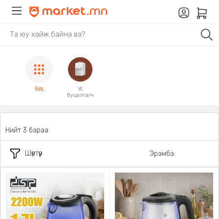
Бүгд
Ус
буцалгагч
Нийт 3 бараа
Шүүлтүүр
Эрэмбэ: