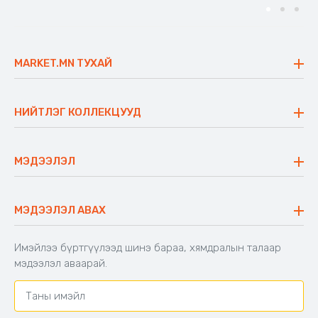
MARKET.MN ТУХАЙ
Бидний тухай
Үнэт зүйлс
НИЙТЛЭГ КОЛЛЕКЦУУД
Ажлын байр
Майхан
Ажиллах арга барил
Сүүдрэвч
МЭДЭЭЛЭЛ
Блог
Аяны ширээ
Түгээмэл асуулт
Хийлдэг гудас
Буцаалтын журам
МЭДЭЭЛЭЛ АВАХ
Аяны түшлэгтэй сандал
Захиалга шалгах
Хамтран ажиллах
Имэйлээ бүртгүүлээд шинэ бараа, хямдралын талаар
Холбоо барих
мэдээлэл аваарай.