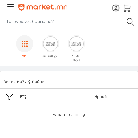
Бүгд
Халаагуур
Камен
зуух
бараа байхгүй байна
Шүүлтүүр
Эрэмбэ:
Бараа олдсонгүй.