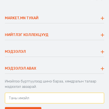
MARKET.MN ТУХАЙ
Бидний тухай
Үнэт зүйлс
НИЙТЛЭГ КОЛЛЕКЦУУД
Ажлын байр
Майхан
Ажиллах арга барил
Сүүдрэвч
МЭДЭЭЛЭЛ
Блог
Аяны ширээ
Түгээмэл асуулт
Хийлдэг гудас
Буцаалтын журам
МЭДЭЭЛЭЛ АВАХ
Аяны түшлэгтэй сандал
Захиалга шалгах
Хамтран ажиллах
Имэйлээ бүртгүүлээд шинэ бараа, хямдралын талаар
Холбоо барих
мэдээлэл аваарай.