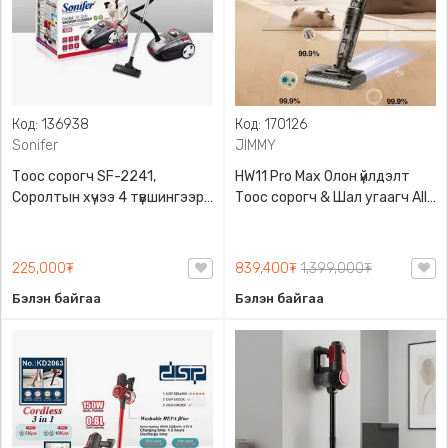
Код: 136938
Код: 170126
Sonifer
JIMMY
Тоос сорогч SF-2241,
HW11 Pro Max Олон үйлдэлт
Соролтын хүчээ 4 түвшингээр
Тоос сорогч & Шал угаагч All-
тохируулж болдог 2600W
in-One, JIMMY, 500W хүчин
хүчин чадалтай, Sonifer,
чадалтай, Хатаах горимтой,
Sonifer-2241
Паркет, пельта хуурай болон
225,000₮
839,400₮
1,399,000₮
чийгтэй цэвэрлэнэ, өөрийгөө
Бэлэн байгаа
Бэлэн байгаа
цэвэрлэх горимтой