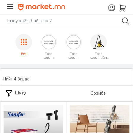
Бүгд
Тоос
Тоос
Тоос
сорогч
сорогч
сорогчийн
сэлбэг
эд
анги
Нийт 4 бараа
Шүүлтүүр
Эрэмбэ: