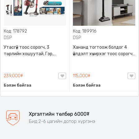
Код: 178792
Код: 189916
DSP
DSP
Утасгүй тоос сорогч, 3
Хананд тогтоож болдог 4
төрлийн хошуутай, Гэр,
үйлдэлт хүчирхэг тоос сорогч,
оффис, машиндаа гээд хаана
DSP, JMK1610
ч хэрэглэх боломжтой, Угааж
ашиглах боломжтой HEPA
239,000₮
115,000₮
шүүлтүүртэй, DSP, KD2063
Бэлэн байгаа
Бэлэн байгаа
Хүргэлтийн төлбөр 6000₮
Бид 2-6 цагийн дотор хүргэнэ