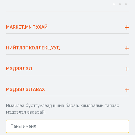
MARKET.MN ТУХАЙ
Бидний тухай
Үнэт зүйлс
НИЙТЛЭГ КОЛЛЕКЦУУД
Ажлын байр
Майхан
Ажиллах арга барил
Сүүдрэвч
МЭДЭЭЛЭЛ
Блог
Аяны ширээ
Түгээмэл асуулт
Хийлдэг гудас
Буцаалтын журам
МЭДЭЭЛЭЛ АВАХ
Аяны түшлэгтэй сандал
Захиалга шалгах
Хамтран ажиллах
Имэйлээ бүртгүүлээд шинэ бараа, хямдралын талаар
Холбоо барих
мэдээлэл аваарай.