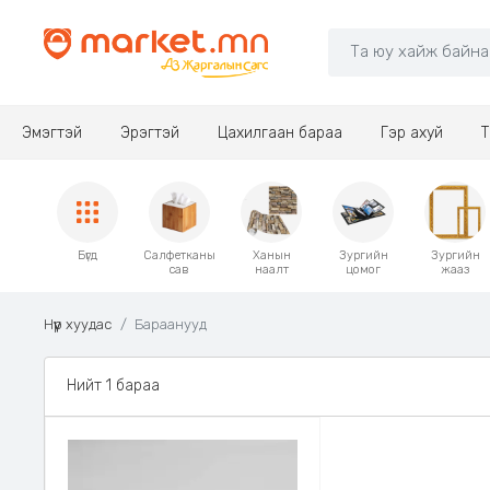
Эмэгтэй
Эрэгтэй
Цахилгаан бараа
Гэр ахуй
Т
Бүгд
Салфетканы
Ханын
Зургийн
Зургийн
сав
наалт
цомог
жааз
Нүүр хуудас
Бараанууд
Нийт 1 бараа