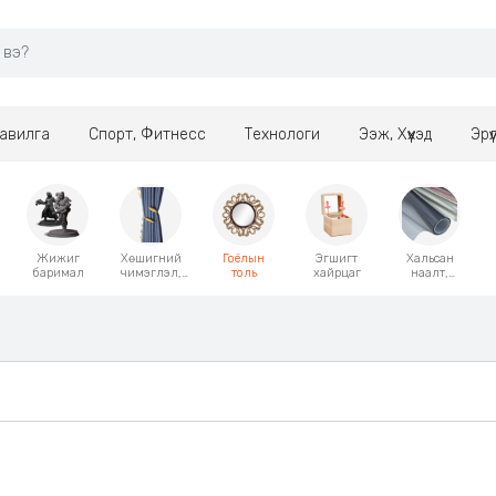
авилга
Спорт, Фитнесс
Технологи
Ээж, Хүүхэд
Эрү
Жижиг
Хөшигний
Гоёлын
Эгшигт
Хальсан
баримал
чимэглэл,
толь
хайрцаг
наалт,
дагалдах
хуулга
хэрэгсэл