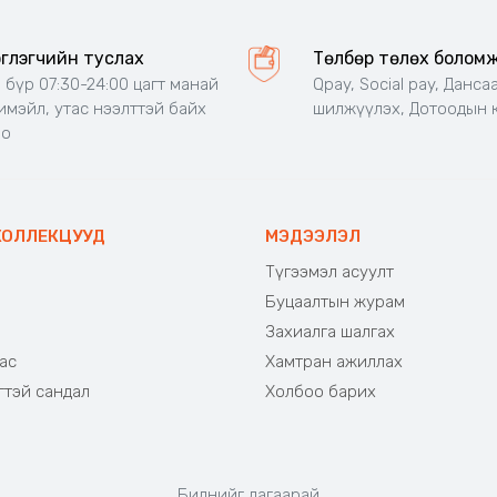
эглэгчийн туслах
Төлбөр төлөх болом
 бүр 07:30-24:00 цагт манай
Qpay, Social pay, Данса
 имэйл, утас нээлттэй байх
шилжүүлэх, Дотоодын 
но
КОЛЛЕКЦУУД
МЭДЭЭЛЭЛ
Түгээмэл асуулт
Буцаалтын журам
э
Захиалга шалгах
ас
Хамтран ажиллах
гтэй сандал
Холбоо барих
Биднийг дагаарай