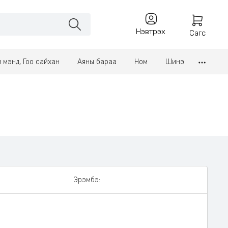
Нэвтрэх
Сагс
үл мэнд, Гоо сайхан
Аяны бараа
Ном
Шинэ
Эрэмбэ: