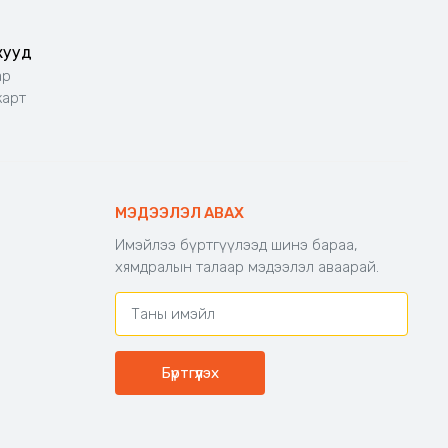
жууд
ар
карт
МЭДЭЭЛЭЛ АВАХ
Имэйлээ бүртгүүлээд шинэ бараа,
хямдралын талаар мэдээлэл аваарай.
Бүртгүүлэх