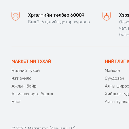
Хүргэлтийн төлбөр 6000₮
Хэр
Бид 2-6 цагийн дотор хүргэнэ
Өдөр
чат,
бол
MARKET.MN ТУХАЙ
НИЙТЛЭГ 
Бидний тухай
Майхан
Үнэт зүйлс
Сүүдрэвч
Ажлын байр
Аяны ширэ
Ажиллах арга барил
Хийлдэг гуд
Блог
Аяны түшлэ
© 2022. Market.mn (Ariwise LLC)