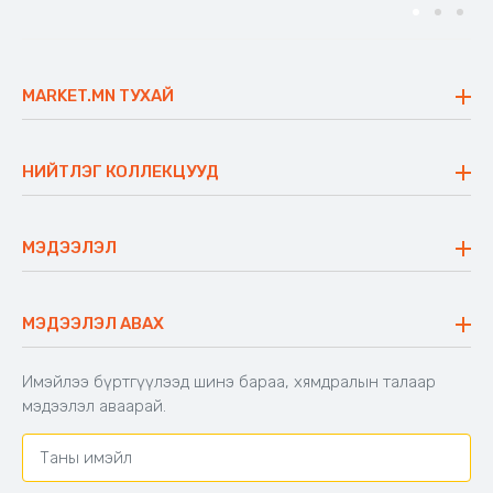
MARKET.MN ТУХАЙ
Бидний тухай
Үнэт зүйлс
НИЙТЛЭГ КОЛЛЕКЦУУД
Ажлын байр
Майхан
Ажиллах арга барил
Сүүдрэвч
МЭДЭЭЛЭЛ
Блог
Аяны ширээ
Түгээмэл асуулт
Хийлдэг гудас
Буцаалтын журам
МЭДЭЭЛЭЛ АВАХ
Аяны түшлэгтэй сандал
Захиалга шалгах
Хамтран ажиллах
Имэйлээ бүртгүүлээд шинэ бараа, хямдралын талаар
Холбоо барих
мэдээлэл аваарай.