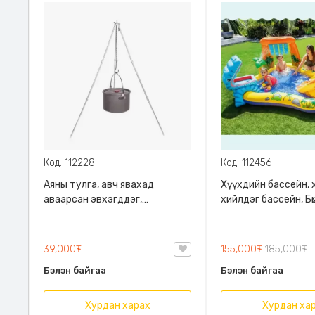
Код: 112228
Код: 112456
Аяны тулга, авч явахад
Хүүхдийн бассейн, 
аваарсан эвхэгддэг,
хийлдэг бассейн, Бөм
ашиглахад хялбар, Mini
Зуны халуун өдрүүд
camping tripod
сэрүүцүүлнэ
39,000₮
155,000₮
185,000₮
Бэлэн байгаа
Бэлэн байгаа
Хурдан харах
Хурдан ха