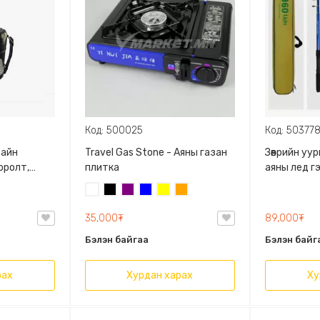
Код: 500025
Код: 50377
зайн
Travel Gas Stone - Аяны газан
Зөөврийн уу
оролт,
плитка
аяны лед г
гдэнэ
эргэдэг, А
Цагаан
Хар
Нил
Цэнхэр
Шар
Улбар
Усны хамга
ягаан
шар
800Ваттын
35,000₮
89,000₮
Бэлэн байгаа
Бэлэн байг
рах
Хурдан харах
Ху