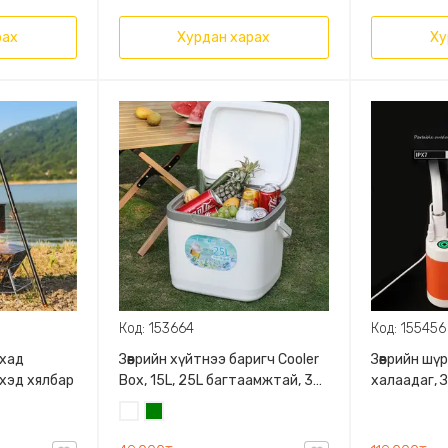
рах
Хурдан харах
Ху
Код: 153664
Код: 155456
ахад
Зөөврийн хүйтнээ баригч Cooler
Зөөврийн шү
эхэд хялбар
Box, 15L, 25L багтаамжтай, 3
халаадаг, 
давхарга бүхий материалтай,
материалт
Цагаан
Ногоон
бат бөх, 2 өнгөний сонголттой, Ус
толгой, Ус
хөлдөөх сав дагалдана
дэлгэцтэй,