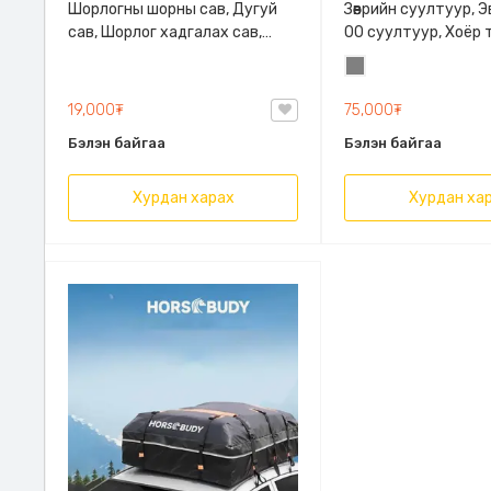
Шорлогны шорны сав, Дугуй
Зөөврийн суултуур, 
сав, Шорлог хадгалах сав,
00 суултуур, Хоёр 
Аяллын Сав
тавиуртай, 150 кг 
Саарал
19,000₮
75,000₮
Бэлэн байгаа
Бэлэн байгаа
Хурдан харах
Хурдан ха