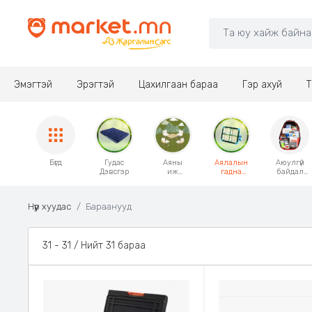
Эмэгтэй
Эрэгтэй
Цахилгаан бараа
Гэр ахуй
Т
Бүгд
Гудас
Аяны
Аялалын
Аюулгүй
Дэвсгэр
иж
гадна
байдал
бүрдэл
ашиглах
Анхны
хэрэгсэл
хэрэгслүүд
тусламж
Нүүр хуудас
Бараанууд
31 - 31 / Нийт 31 бараа