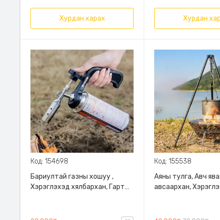
Хурдан харах
Хурдан ха
Код: 154698
Код: 155538
Бариултай газны хошуу ,
Аяны тулга, Авч яв
Хэрэглэхэд хялбархан, Гарт
авсаархан, Хэрэгл
барихад эвтэйхэн