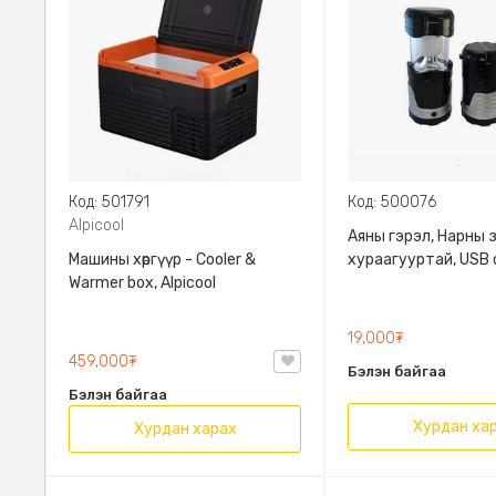
Код: 501791
Код: 500076
Alpicool
Аяны гэрэл, Нарны 
Машины хөргүүр - Cooler &
хураагууртай, USB 
Warmer box, Alpicool
220V - оор цэнэглэ
19,000₮
459,000₮
Бэлэн байгаа
Бэлэн байгаа
Хурдан ха
Хурдан харах