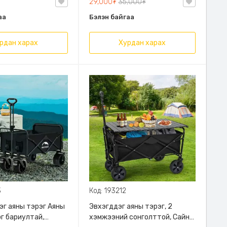
29,000₮
35,000₮
ус гаргах
аа
Бэлэн байгаа
атай
рдан харах
Хурдан харах
3
Код: 193212
эг аяны тэрэг Аяны
Эвхэгддэг аяны тэрэг, 2
эг бариултай,
хэмжээний сонголттой, Сайн