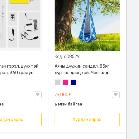
8
Код: 608529
рган гэрэл, цүнхтэй
Аяны дүүжин сандал, 85кг
эрэл, 360 градус
хүртэл даацтай, Монголд
лсын удирдлагатай,
үйлдвэрлэв
Цайвар
Ягаан
Хөх
алалттай,
саарал
 хүчин чадалтай
75,000₮
аа
Бэлэн байгаа
рдан харах
Хурдан харах