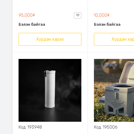
даралттай 100W чадалтай,
Өтгөрүүлсэн PE мат
Халаагчаа хэрэглэхгүйгээр
Цорготой, авч явах
шүршүүрээ ашиглаж болно,
авсаархан, элэгдэ
95,000₮
10,000₮
тогонд залгаж ажиллана
тэсвэртэй
Бэлэн байгаа
Бэлэн байгаа
Хурдан харах
Хурдан ха
Код: 193948
Код: 195006