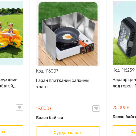
Код: 116239
Код: 116007
хүүхдийн
Нараар цэн
Газан плиткaний салхины
бөгтэй,
лед гэрэл, 
хаалт
ийг
4 өнгөөр асдаг
25,000₮
19,000₮
Бэлэн байг
Бэлэн байгаа
рах
Ху
Хурдан харах