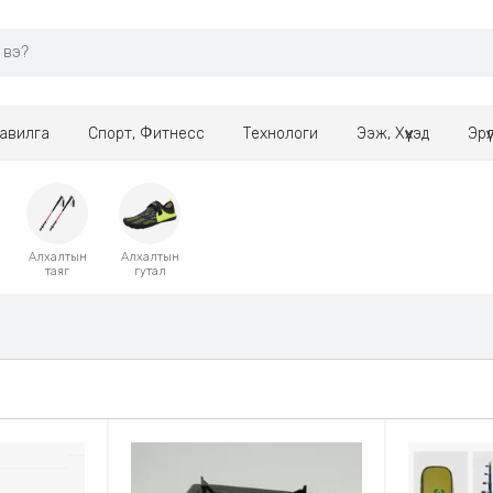
авилга
Спорт, Фитнесс
Технологи
Ээж, Хүүхэд
Эрү
Алхалтын
Алхалтын
таяг
гутал