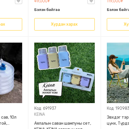
49,000₮
119,000₮
3 түвшний 
Бэлэн байгаа
Бэлэн байг
тохируулг
рах
Хурдан харах
Ху
Код: 691937
Код: 19098
KEINA
 сав, 10л
Эвхдэг тэр
той,
Аялалын саван шампуны сет,
цүнх, Түрд