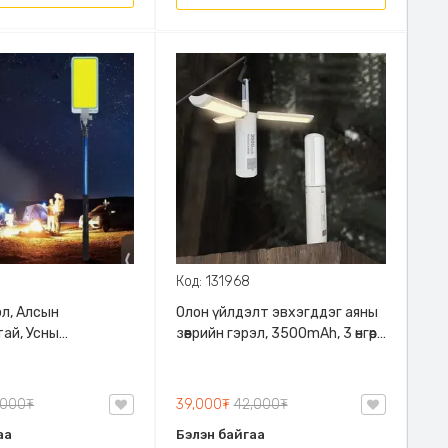
Код: 131968
эл, Алсын
Олон үйлдэлт эвхэгддэг аяны
ай, Усны
зөөврийн гэрэл, 3500mAh, 3 өнгөөр
тай, 3 шатлалт
асдаг, гар чийдэн болдог, өлгөж
атай
болдог
,000₮
39,000₮
42,000₮
аа
Бэлэн байгаа