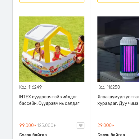
Код: 116249
Код: 116250
INTEX сүүдрэвчтэй хийлдэг
Ялаа шумуул устгаг
бассейн, Сүүдрэвч нь салдаг
хураадаг, Дуу чимэ
гаргахгүй, Хананд өл
2 өнгөөр асдаг
99,000₮
125,000₮
29,000₮
Бэлэн байгаа
Бэлэн байгаа