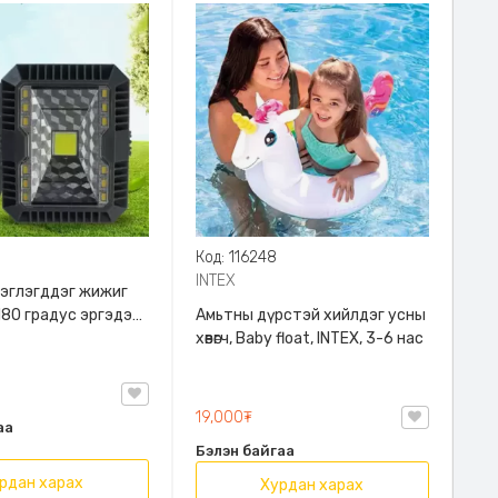
Код: 116248
INTEX
эглэгддэг жижиг
180 градус эргэдэг,
Амьтны дүрстэй хийлдэг усны
хөвөгч, Baby float, INTEX, 3-6 нас
19,000₮
аа
Бэлэн байгаа
рдан харах
Хурдан харах