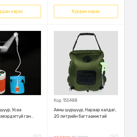
рдан харах
Хурдан харах
Код: 155488
ршүүр, Усаа
Аяны шүршүүр, Нараар халдаг,
Зэвэрдэггүй ган
20 литрийн багтаамжтай
ай шүршүүрийн
ны градус заагч
 5000mah battery,