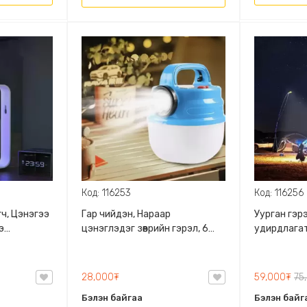
Код: 116253
Код: 116256
ч, Цэнэгээ
Гар чийдэн, Нараар
Уурган гэр
э
цэнэглэдэг зөөврийн гэрэл, 6
удирдлагат
гөх нүдтэй,
төрлөөр асдаг, Дэгээтэй,
хамгаалалт
Цэнэгийн хувь харагддаг
тохируулг
28,000₮
59,000₮
75
Бэлэн байгаа
Бэлэн байг