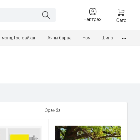
Нэвтрэх
Сагс
үл мэнд, Гоо сайхан
Аяны бараа
Ном
Шинэ
Эрэмбэ: