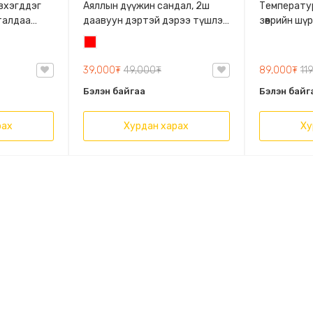
Эвхэгддэг
Аяллын дүүжин сандал, 2ш
Температу
талдаа
даавуун дэртэй дэрээ түшлэг
зөөврийн шү
даацтай
болгон ашиглах, бат бөх
зугаалганд
Улаан
материалтай дүүжин ор.
тохиромжтой
Өлгүүртэй дүүжин сандал
насостой, 
39,000₮
49,000₮
89,000₮
11
зөөврийн шү
Бэлэн байгаа
Бэлэн байг
усгүй үед 
төхөөрөмж
рах
Хурдан харах
Ху