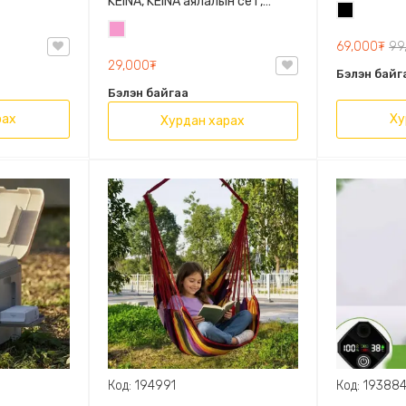
ериалтай,
KEINA, KEINA аялалын сет,
Дугуйтай, 
Хар
ад
250мл, Эрүүл, 3ш аялалын сет
хэмжээтэ
Бүдэг
лд
69,000₮
99
ягаан
29,000₮
Бэлэн байг
Бэлэн байгаа
рах
Ху
Хурдан харах
Код: 194991
Код: 19388