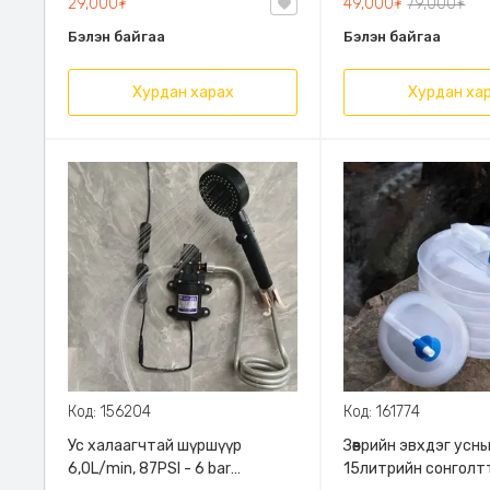
29,000₮
49,000₮
79,000₮
Бэлэн байгаа
Бэлэн байгаа
Хурдан харах
Хурдан ха
Код: 156204
Код: 161774
Ус халаагчтай шүршүүр
Зөөврийн эвхдэг усны
6,0L/min, 87PSI - 6 bar
15литрийн сонголт