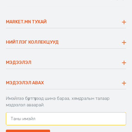
MARKET.MN ТУХАЙ
Бидний тухай
Үнэт зүйлс
НИЙТЛЭГ КОЛЛЕКЦУУД
Ажлын байр
Майхан
Ажиллах арга барил
Сүүдрэвч
МЭДЭЭЛЭЛ
Блог
Аяны ширээ
Түгээмэл асуулт
Хийлдэг гудас
Буцаалтын журам
МЭДЭЭЛЭЛ АВАХ
Аяны түшлэгтэй сандал
Захиалга шалгах
Хамтран ажиллах
Имэйлээ бүртгүүлээд шинэ бараа, хямдралын талаар
Холбоо барих
мэдээлэл аваарай.