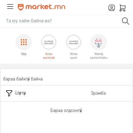
Бүгд
Усны
Усны
Усанд
малгай
шил
сэлэлтийн
хувцас
бараа байхгүй байна
Шүүлтүүр
Эрэмбэ:
Бараа олдсонгүй.