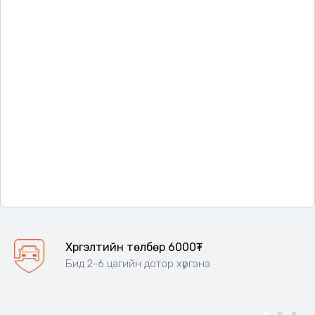
Хүргэлтийн төлбөр 6000₮
Бид 2-6 цагийн дотор хүргэнэ