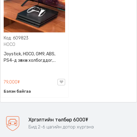
Код: 609823
HOCO
Joystick, HOCO, GM9, ABS,
PS4-д зөвхөн холбогддог,
Type-С болон Bluetooth
холболттой
79,000₮
Бэлэн байгаа
Хүргэлтийн төлбөр 6000₮
Бид 2-6 цагийн дотор хүргэнэ