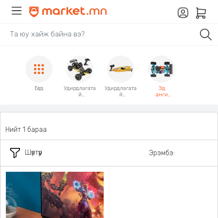
Бүгд
Удирдлагата
Удирдлагата
Эд
й
й
анги
машин
завь
Аксессуар
Нийт 1 бараа
Шүүлтүүр
Эрэмбэ: