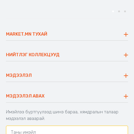
MARKET.MN ТУХАЙ
Бидний тухай
Үнэт зүйлс
НИЙТЛЭГ КОЛЛЕКЦУУД
Ажлын байр
Майхан
Ажиллах арга барил
Сүүдрэвч
МЭДЭЭЛЭЛ
Блог
Аяны ширээ
Түгээмэл асуулт
Хийлдэг гудас
Буцаалтын журам
МЭДЭЭЛЭЛ АВАХ
Аяны түшлэгтэй сандал
Захиалга шалгах
Хамтран ажиллах
Имэйлээ бүртгүүлээд шинэ бараа, хямдралын талаар
Холбоо барих
мэдээлэл аваарай.