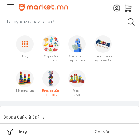
Бүгд
Зургийн
Электрон
Тоглоомон
тоглоом
сургалтын
хөгжмийн
тоглоом
зэмсэг
Математик
Биологийн
Өнгө,
тоглоом
дүрс
тоглоом
ялгах
тоглоом
бараа байхгүй байна
Шүүлтүүр
Эрэмбэ: