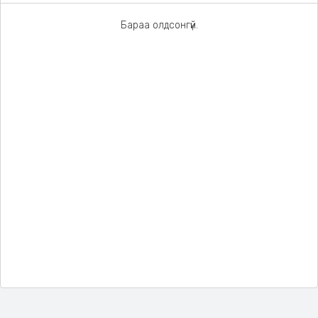
Бараа олдсонгүй.