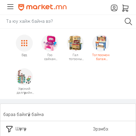
Бүгд
Гоо
Гал
Тоглоомон
сайхан
тогооны
багаж
Загварын
хэрэгсэлтэй
хэрэгсэл
хэрэгсэлтэй
тоглоом
тоглоом
Хүнсний
дэлгүүрийн
хэрэгсэлтэй
тоглоом
бараа байхгүй байна
Шүүлтүүр
Эрэмбэ: