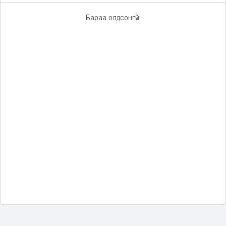
Бараа олдсонгүй.