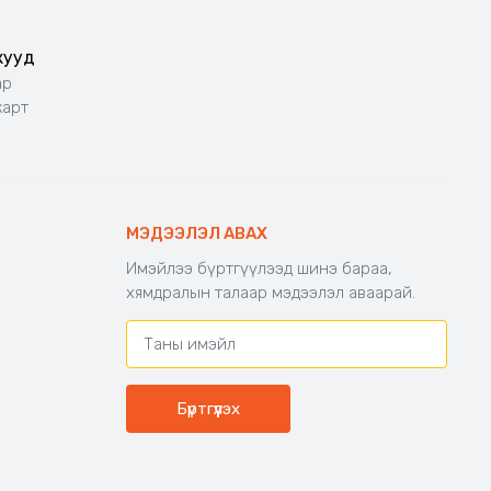
жууд
ар
карт
МЭДЭЭЛЭЛ АВАХ
Имэйлээ бүртгүүлээд шинэ бараа,
хямдралын талаар мэдээлэл аваарай.
Бүртгүүлэх