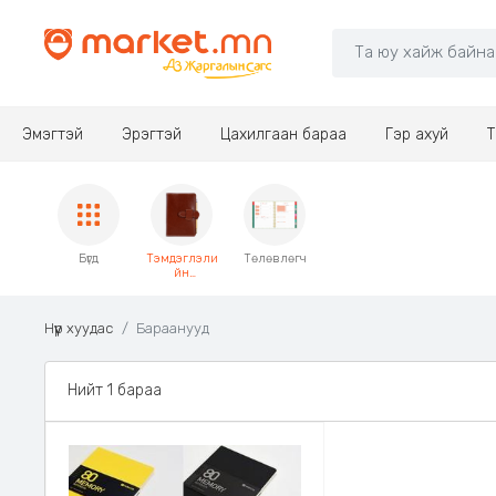
Эмэгтэй
Эрэгтэй
Цахилгаан бараа
Гэр ахуй
Т
Бүгд
Тэмдэглэли
Төлөвлөгч
йн
дэвтэр
Нүүр хуудас
Бараанууд
Нийт 1 бараа