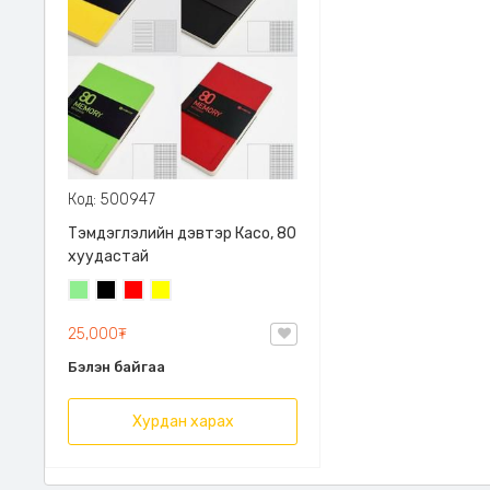
Код: 500947
Тэмдэглэлийн дэвтэр Касо, 80
хуудастай
Цайвар
Хар
Улаан
Шар
ногоон
25,000₮
Бэлэн байгаа
Хурдан харах