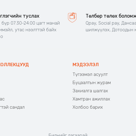
эглэгчийн туслах
Төлбөр төлөх болом
 бүр 07:30-24:00 цагт манай
Qpay, Social pay, Данса
 имэйл, утас нээлттэй байх
шилжүүлэх, Дотоодын 
но
КОЛЛЕКЦУУД
МЭДЭЭЛЭЛ
Түгээмэл асуулт
Буцаалтын журам
э
Захиалга шалгах
ас
Хамтран ажиллах
гтэй сандал
Холбоо барих
Биднийг дагаарай