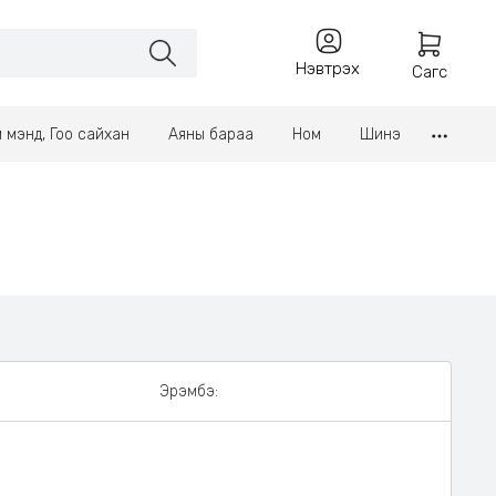
Нэвтрэх
Сагс
үл мэнд, Гоо сайхан
Аяны бараа
Ном
Шинэ
Эрэмбэ: