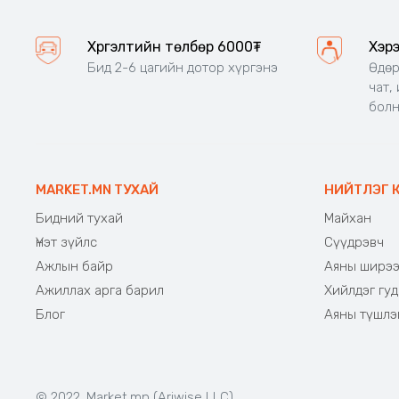
Хүргэлтийн төлбөр 6000₮
Хэр
Бид 2-6 цагийн дотор хүргэнэ
Өдөр
чат,
бол
MARKET.MN ТУХАЙ
НИЙТЛЭГ 
Бидний тухай
Майхан
Үнэт зүйлс
Сүүдрэвч
Ажлын байр
Аяны ширэ
Ажиллах арга барил
Хийлдэг гуд
Блог
Аяны түшлэ
© 2022. Market.mn (Ariwise LLC)