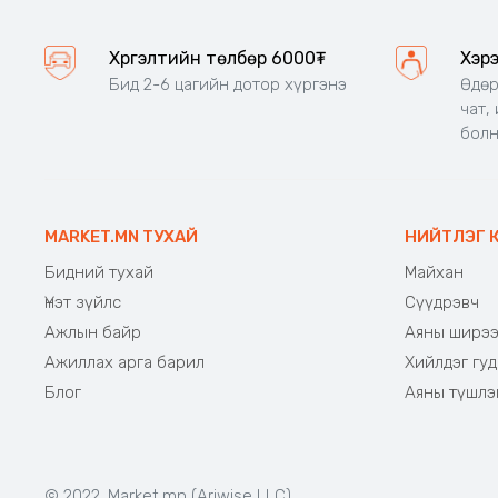
Хүргэлтийн төлбөр 6000₮
Хэр
Бид 2-6 цагийн дотор хүргэнэ
Өдөр
чат,
бол
MARKET.MN ТУХАЙ
НИЙТЛЭГ 
Бидний тухай
Майхан
Үнэт зүйлс
Сүүдрэвч
Ажлын байр
Аяны ширэ
Ажиллах арга барил
Хийлдэг гуд
Блог
Аяны түшлэ
© 2022. Market.mn (Ariwise LLC)