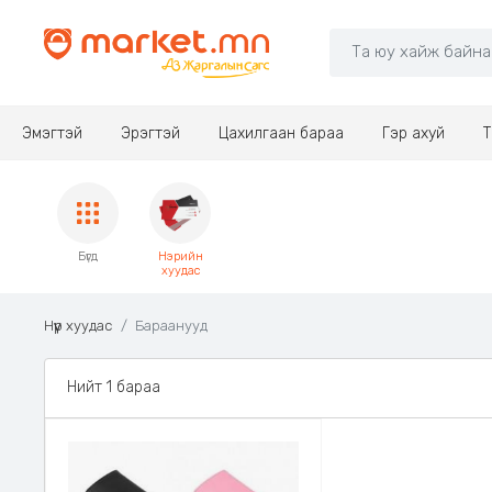
Эмэгтэй
Эрэгтэй
Цахилгаан бараа
Гэр ахуй
Т
Бүгд
Нэрийн
хуудас
Нүүр хуудас
Бараанууд
Нийт 1 бараа