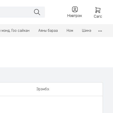
Нэвтрэх
Сагс
үл мэнд, Гоо сайхан
Аяны бараа
Ном
Шинэ
Эрэмбэ: