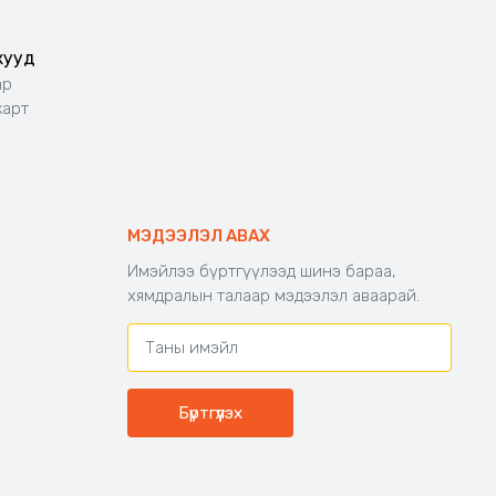
жууд
ар
карт
МЭДЭЭЛЭЛ АВАХ
Имэйлээ бүртгүүлээд шинэ бараа,
хямдралын талаар мэдээлэл аваарай.
Бүртгүүлэх