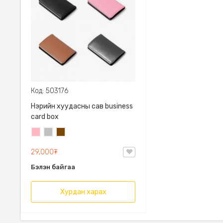
Код: 503176
Нэрийн хуудасны сав business
card box
Цайвар
Мөнгөлөг
Бор
ягаан
саарал
29,000₮
Бэлэн байгаа
Хурдан харах