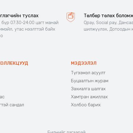
эглэгчийн туслах
Төлбөр төлөх болом
 бүр 07:30-24:00 цагт манай
Qpay, Social pay, Данса
 имэйл, утас нээлттэй байх
шилжүүлэх, Дотоодын 
но
КОЛЛЕКЦУУД
МЭДЭЭЛЭЛ
Түгээмэл асуулт
Буцаалтын журам
э
Захиалга шалгах
ас
Хамтран ажиллах
гтэй сандал
Холбоо барих
Биднийг дагаарай