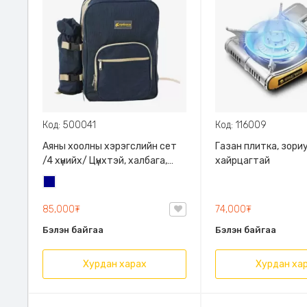
Код: 500041
Код: 116009
Аяны хоолны хэрэгслийн сет
Газан плитка, зор
/4 хүнийх/ Цүнхтэй, халбага,
хайрцагтай
сэрээ, аяга тавагны ком
Хөх
85,000₮
74,000₮
Бэлэн байгаа
Бэлэн байгаа
Хурдан харах
Хурдан ха