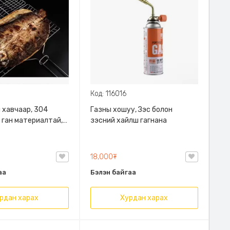
Код: 116016
 хавчаар, 304
Газны хошуу, Зэс болон
й ган материалтай,
зэсний хайлш гагнана
иултай
18,000₮
аа
Бэлэн байгаа
рдан харах
Хурдан харах