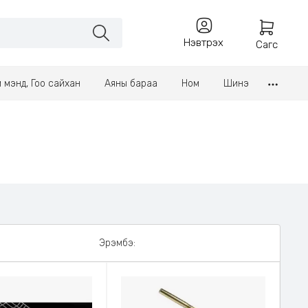
Нэвтрэх
Сагс
үл мэнд, Гоо сайхан
Аяны бараа
Ном
Шинэ
Эрэмбэ: