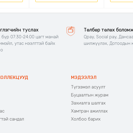
эглэгчийн туслах
Төлбөр төлөх болом
 бүр 07:30-24:00 цагт манай
Qpay, Social pay, Данса
 имэйл, утас нээлттэй байх
шилжүүлэх, Дотоодын 
но
КОЛЛЕКЦУУД
МЭДЭЭЛЭЛ
Түгээмэл асуулт
Буцаалтын журам
э
Захиалга шалгах
ас
Хамтран ажиллах
гтэй сандал
Холбоо барих