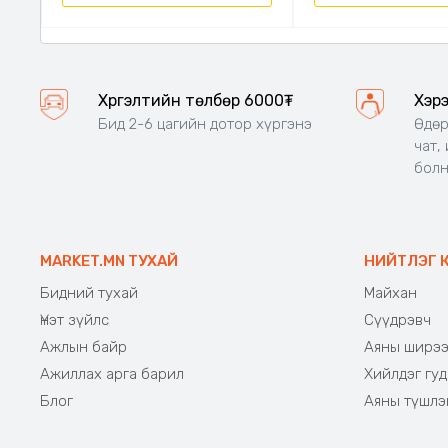
Хүргэлтийн төлбөр 6000₮
Хэр
Бид 2-6 цагийн дотор хүргэнэ
Өдөр
чат,
бол
MARKET.MN ТУХАЙ
НИЙТЛЭГ 
Бидний тухай
Майхан
Үнэт зүйлс
Сүүдрэвч
Ажлын байр
Аяны ширэ
Ажиллах арга барил
Хийлдэг гуд
Блог
Аяны түшлэ