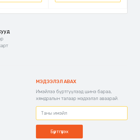
жууд
ар
карт
МЭДЭЭЛЭЛ АВАХ
Имэйлээ бүртгүүлээд шинэ бараа,
хямдралын талаар мэдээлэл аваарай.
Бүртгүүлэх