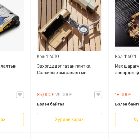
Код: 116010
Код: 116011
иулалтын
Эвхэгдддэг газан плитка,
Мах шарагч
Салхины хамгаалалтын
зэвэрдэггү
бөгжтэй, Зориулалтын
Модон бар
цүнхтэй, авч явахад авсаархан
85,000₮
95,000₮
18,000₮
Бэлэн байгаа
Бэлэн байг
рах
Хурдан харах
Ху