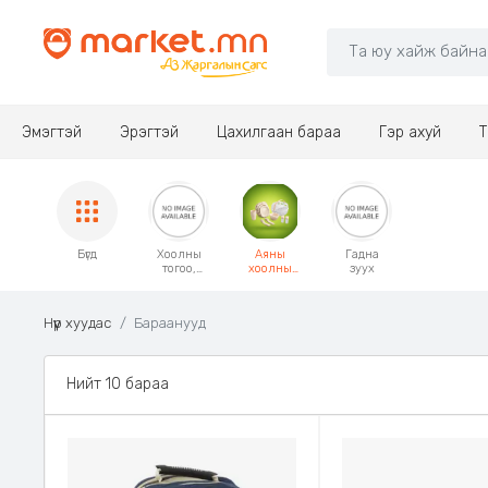
Эмэгтэй
Эрэгтэй
Цахилгаан бараа
Гэр ахуй
Т
Бүгд
Хоолны
Аяны
Гадна
тогоо,
хоолны
зуух
чанагч,
ширээний
шарагч
хэрэгслүүд
Нүүр хуудас
Бараанууд
Нийт 10 бараа