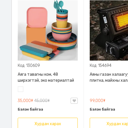
Код: 130609
Код: 154694
Аяга тавагны ком, 48
Аяны газан халаагу
ширхэгтэй, эко материалтай
плитка, майхны хал
Хоол хийх + Халаах 
Алаг
дор, Бат бөх төмөр
эрээн
материалтай, 15м х
35,000₮
45,000₮
99,000₮
халаана
Бэлэн байгаа
Бэлэн байгаа
Хурдан харах
Хурдан ха