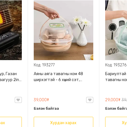
Код: 193277
Код: 193276
ур, Газан
Аяны аяга тавагны ком 48
Бариултай 
аагуур 2in1
ширхэгтэй - 6 хүний сэт,
тавагны ко
бүгдийг нэг
Хүнсний PP материалтай,
хүнийх, Да
Зөөвөрлөх болон хадгалах
савтай
үртэл
зориулалтын савтай
39,000₮
29,000₮
39
Бэлэн байгаа
Бэлэн байг
рах
Хурдан харах
Ху