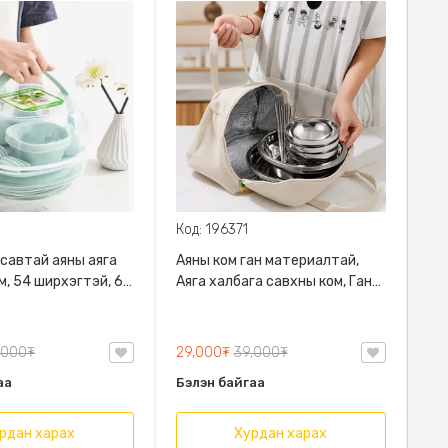
Код: 196371
савтай аяны аяга
Аяны ком ган материалтай,
м, 54 ширхэгтэй, 6
Аяга халбага савхны ком, Ган
вс, амтлагчны
материалтай ком, Халдаггүй
аяга ком, Халуунаа барьдаг
савтай ком
,000₮
29,000₮
39,000₮
аа
Бэлэн байгаа
рдан харах
Хурдан харах