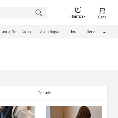
Нэвтрэх
Сагс
үл мэнд, Гоо сайхан
Аяны бараа
Ном
Шинэ
Эрэмбэ: