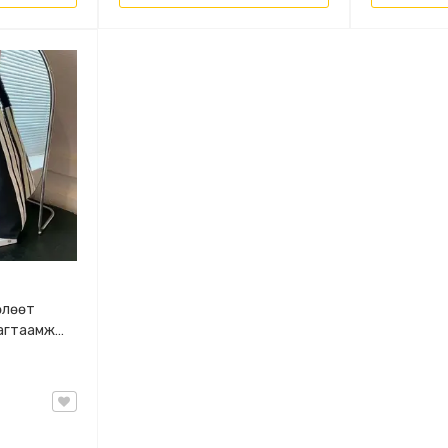
Чөлөөт
Багтаамж
этэй,