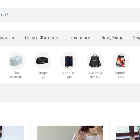
авилга
Спорт, Фитнесс
Технологи
Ээж, Хүүхэд
Эрү
Гоо
Спорт
Аяллын
Эмэгтэй
Хүүхдийн
сайхны
цүнх
цүнх
үүргэвч
цүнх
цүнх
чемодан
гэр