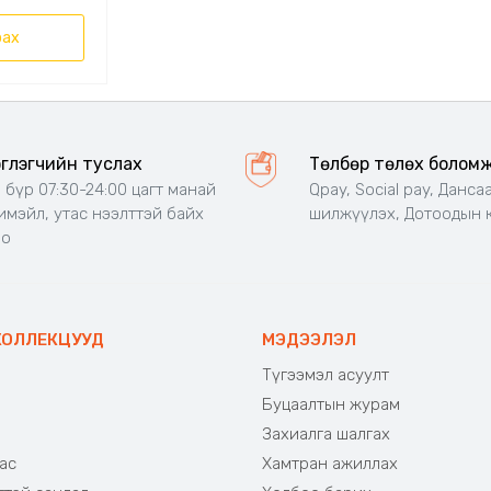
рах
эглэгчийн туслах
Төлбөр төлөх болом
 бүр 07:30-24:00 цагт манай
Qpay, Social pay, Данса
 имэйл, утас нээлттэй байх
шилжүүлэх, Дотоодын 
но
КОЛЛЕКЦУУД
МЭДЭЭЛЭЛ
Түгээмэл асуулт
Буцаалтын журам
э
Захиалга шалгах
ас
Хамтран ажиллах