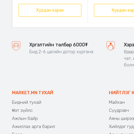
Хурдан харах
Хурдан ха
Хүргэлтийн төлбөр 6000₮
Хэр
Бид 2-6 цагийн дотор хүргэнэ
Өдөр
чат,
бол
MARKET.MN ТУХАЙ
НИЙТЛЭГ 
Бидний тухай
Майхан
Үнэт зүйлс
Сүүдрэвч
Ажлын байр
Аяны ширэ
Ажиллах арга барил
Хийлдэг гуд