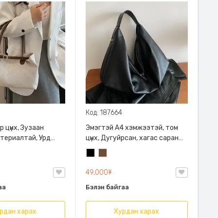
Код: 187664
 цүнх, Зузаан
Эмэгтэй A4 хэмжээтэй, том
териалтай, Урд
цүнх, Дугуйрсан, хагас саран
с маягийн
хэлбэртэй, Загварлаг
Хар
Кофены
 Удаан үүрэхэд мөр
бор
49,000₮
аа
Бэлэн байгаа
рдан харах
Хурдан харах