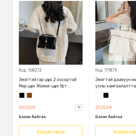
Код: 168272
Код: 171879
Эмэгтэй гар цүнх 2 оосортой
Эмэгтэй даавуун мө
Мөр цүнх Жижиг цүнх Урт
усны хамгаалалтт
оосортой цүнх Гоёмсог цүнх , Хар
гадаргуутай, A4 ба
Хар
Бор
Цагаан
Хар
Бор хоёр өнгөний сонголттой
том хэмжээтэй, , Хө
үүрэхэд эвтэйхэн
39,000₮
25,000₮
Бэлэн байгаа
Бэлэн байгаа
Хурдан харах
Хурдан ха