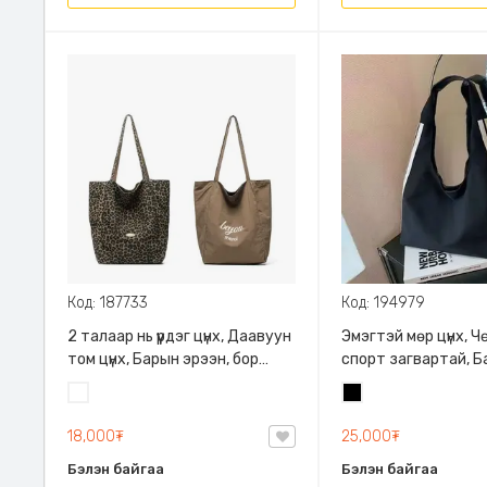
Код: 187733
Код: 194979
2 талаар нь үүрдэг цүнх, Даавуун
Эмэгтэй мөр цүнх, 
том цүнх, Барын эрээн, бор
спорт загвартай, 
өнгөтэй, A4 хэмжээтэй
сайтай, том хэмжэ
Ирвэсний
Хар
Канттай
хээтэй
18,000₮
25,000₮
Бэлэн байгаа
Бэлэн байгаа