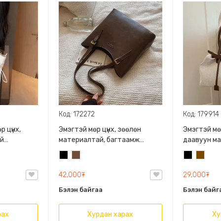
Код: 172272
Код: 179914
р цүнх,
Эмэгтэй мөр цүнх, зөөлөн
Эмэгтэй мөр
ай
материалтай, багтаамж
даавуун ма
гтахаар
сайтай, дотроо жижиг
хэсэгтээ бү
Хар
Кофены
Хар
Бор
нгөн,
тасалгаатай
оруулгатай,
бор
ядраахгүй
42,000₮
29,000₮
Бэлэн байгаа
Бэлэн байг
рах
Хурдан харах
Ху