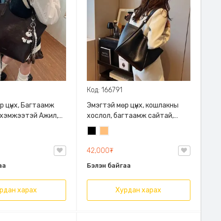
Код: 166791
р цүнх, Багтаамж
Эмэгтэй мөр цүнх, кошлакны
 хэмжээтэй Ажил,
хослол, багтаамж сайтай,
ч
минимал загвартай
Хар
Бор
той
шаргал
42,000₮
аа
Бэлэн байгаа
рдан харах
Хурдан харах