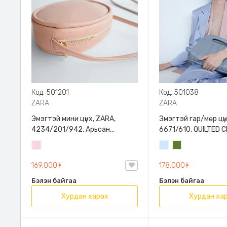
Код: 501201
Код: 501038
ZARA
ZARA
Эмэгтэй мини цүнх, ZARA,
Эмэгтэй гар/мөр цүн
4234/201/942, Арьсан
6671/610, QUILTED
материалтай, LIMITED EDITION
BAG WITH HANDLE
Усан
Усан
Цэргийн
OVAL LEATHER HANDBAG TRF
ягаан
цэнхэр
ногоон
169,000₮
178,000₮
Бэлэн байгаа
Бэлэн байгаа
Хурдан харах
Хурдан ха