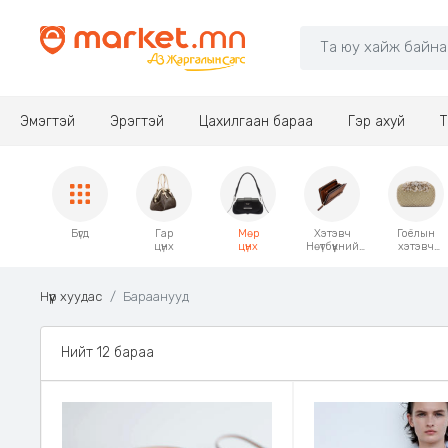
Эмэгтэй
Эрэгтэй
Цахилгаан бараа
Гэр ахуй
Т
Бүгд
Гар
Мөр
Хэтэвч
Гоёлын
цүнх
цүнх
Нөүтбүүкний
хэтэвч
гэр
загварын
цүнх
Нүүр хуудас
Бараанууд
Нийт 12 бараа