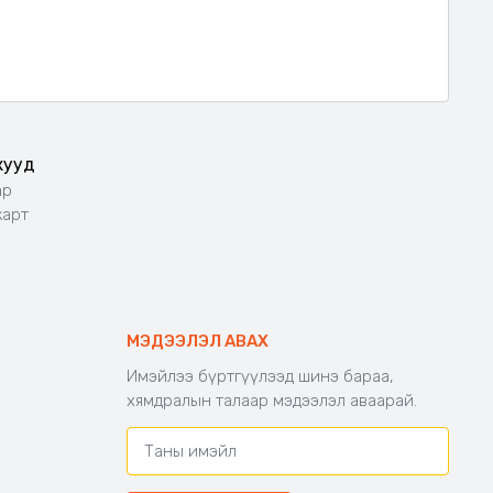
жууд
ар
карт
МЭДЭЭЛЭЛ АВАХ
Имэйлээ бүртгүүлээд шинэ бараа,
хямдралын талаар мэдээлэл аваарай.