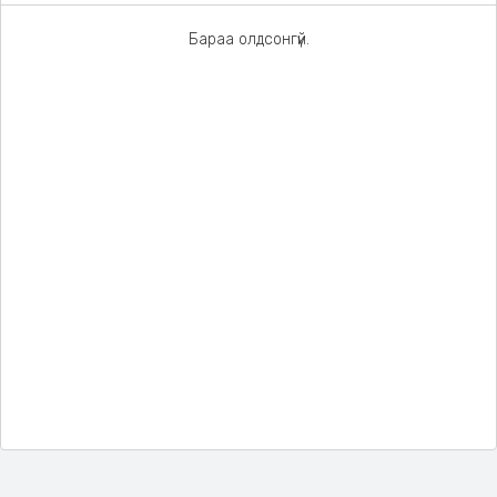
Бараа олдсонгүй.