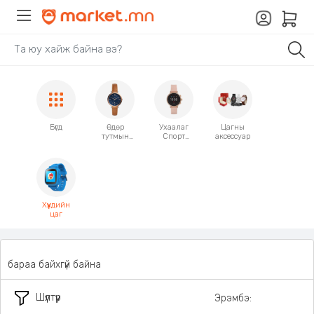
Бүгд
Өдөр
Ухаалаг
Цагны
тутмын
Спорт
аксессуар
бугуйн
бугуйн
цаг
цаг
Хүүхдийн
цаг
бараа байхгүй байна
Шүүлтүүр
Эрэмбэ: