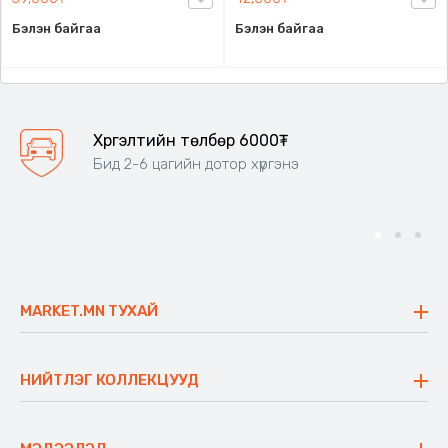
боломжтой
Бэлэн байгаа
Бэлэн байгаа
Хүргэлтийн төлбөр 6000₮
Бид 2-6 цагийн дотор хүргэнэ
MARKET.MN ТУХАЙ
Бидний тухай
Үнэт зүйлс
НИЙТЛЭГ КОЛЛЕКЦУУД
Ажлын байр
Майхан
Ажиллах арга барил
Сүүдрэвч