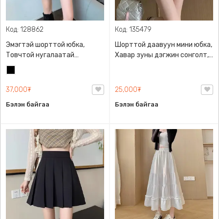
Код: 128862
Код: 135479
Эмэгтэй шорттой юбка,
Шорттой даавуун мини юбка,
Товчтой нугалаатай
Хавар зуны дэгжин сонголт,
загварлаг өндөр суудалтай
2025 оны шинэ загвар
Хар
37,000₮
25,000₮
Бэлэн байгаа
Бэлэн байгаа