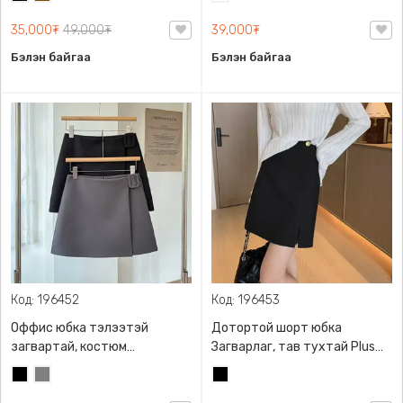
долгиолсон эсгүүртэй, 2
болохгүй
хээтэй
өнгийн сонголттой
35,000₮
49,000₮
39,000₮
Бэлэн байгаа
Бэлэн байгаа
Код: 196452
Код: 196453
Оффис юбка тэлээтэй
Дотортой шорт юбка
загвартай, костюм
Загварлаг, тав тухтай Plus
материалтай өндөр
size оффис юбка 50-90кг
Хар
Саарал
Хар
суудалтай юбка, А
таарна