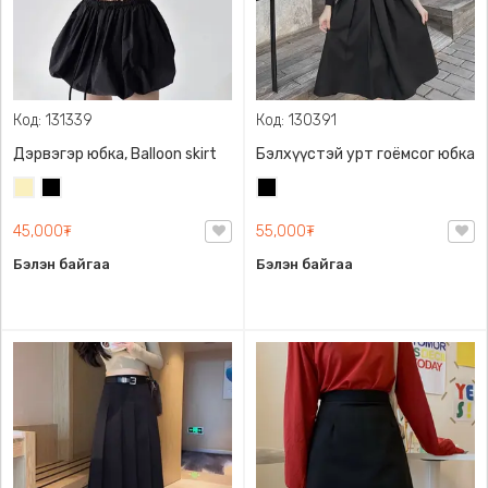
Код: 131339
Код: 130391
Дэрвэгэр юбка, Balloon skirt
Бэлхүүстэй урт гоёмсог юбка
Шаргал
Хар
Хар
/
45,000₮
55,000₮
Блонд/
Бэлэн байгаа
Бэлэн байгаа