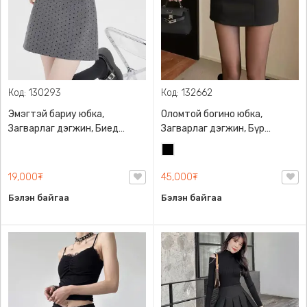
Код: 130293
Код: 132662
Эмэгтэй бариу юбка,
Оломтой богино юбка,
Загварлаг дэгжин, Биед
Загварлаг дэгжин, Бүр
эвтэйхэн
төрлийн хувцастай
Хар
хослуулан өмсөхөд
тохиромжтой
19,000₮
45,000₮
Бэлэн байгаа
Бэлэн байгаа