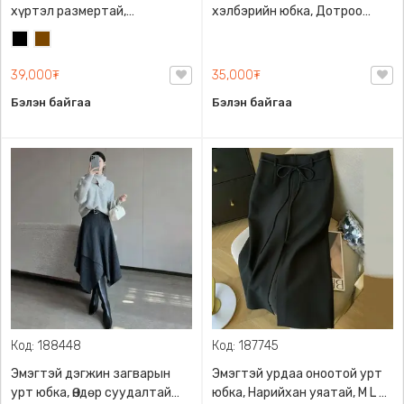
хүртэл размертай,
хэлбэрийн юбка, Дотроо
Суналттай хилэн даавуун
шорттой, Урдаа 2 халаастай
Хар
Бор
материалтай, 2 өнгөний
сонголттой, дотор талдаа
39,000₮
35,000₮
шорттой
Бэлэн байгаа
Бэлэн байгаа
Код: 188448
Код: 187745
Эмэгтэй дэгжин загварын
Эмэгтэй урдаа оноотой урт
урт юбка, Өндөр суудалтай
юбка, Нарийхан уяатай, M L XL