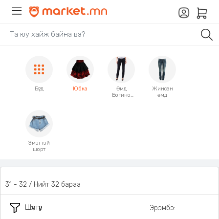
Бүгд
Юбка
Өмд
Жинсэн
Богино
өмд
өмд
Эмэгтэй
шорт
31 - 32 / Нийт 32 бараа
Шүүлтүүр
Эрэмбэ: