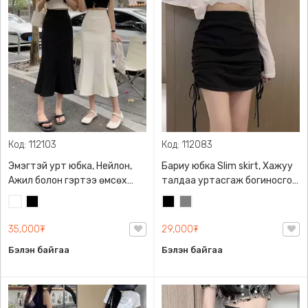
Код: 112103
Код: 112083
Эмэгтэй урт юбка, Нейлон,
Бариу юбка Slim skirt, Хажуу
Ажил болон гэртээ өмсөх
талдаа уртасгаж богиносгох
боломжтой, Цахилгаантай
таталтын уяатай
Цагаан
Хар
Хар
Саарал
35,000₮
29,000₮
Бэлэн байгаа
Бэлэн байгаа