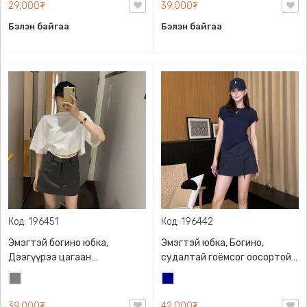
хэлбэрийн, өдөр тутамдаа
29,000₮
39,000₮
өмсөхөд тохиромжтой, олон
Бэлэн байгаа
Бэлэн байгаа
хувцастай хослуулах
боломжтой богино юбка.,
Полистер
Код: 196451
Код: 196442
Эмэгтэй богино юбка,
Эмэгтэй юбка, Богино,
Дээгүүрээ цагаан
судалтай гоёмсог оосортой,
оруулгатай, Урдаа
Дотуураа шорттой, M-2XL
Саарал
Хөх
халаастай, Ард талаараа
хүртэл размертай
шорт шиг хэлбэртэй, Бүслэх
39,000₮
42,000₮