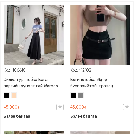
Код: 106618
Код: 112102
Силкэн урт юбка Бага
Богино юбка, Өндөр
зэргийн суналттай Women
бүсэлхийтэй, трапец
long skirt
хэлбэрийн, хар өнгийн
Хар
Тоорын
Хар
Саарал
бүстэй, урд болон хажуудаа
шаргал
халаастай
45,000₮
45,000₮
Бэлэн байгаа
Бэлэн байгаа