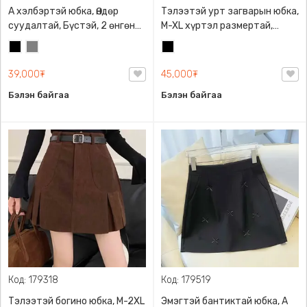
А хэлбэртэй юбка, Өндөр
Тэлээтэй урт загварын юбка,
суудалтай, Бүстэй, 2 өнгөний
M-XL хүртэл размертай,
сонголттой
Бөөсрөхгүй, биетэй ноосон
Хар
Саарал
Хар
даавуун материалтай, Бүх
гуталтай зохицох загвартай
39,000₮
45,000₮
Бэлэн байгаа
Бэлэн байгаа
Код: 179318
Код: 179519
Тэлээтэй богино юбка, M-2XL
Эмэгтэй бантиктай юбка, A