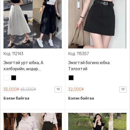
Код: 112143
Код: 115357
Эмэгтэй урт юбка, A
Эмэгтэй богино юбка
хэлбэрийн, өндөр
Тэлээтэй
бэлхүүстэй, шилбэний
Цагаан
Хар
Хар
урттай
35,000₮
65,000₮
32,000₮
Бэлэн байгаа
Бэлэн байгаа