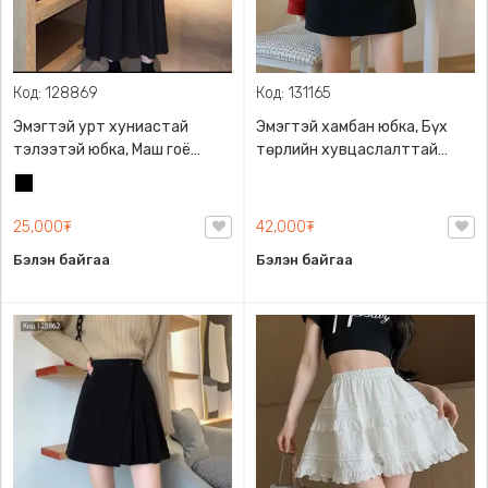
Код: 128869
Код: 131165
Эмэгтэй урт хуниастай
Эмэгтэй хамбан юбка, Бүх
тэлээтэй юбка, Маш гоё
төрлийн хувцаслалттай
материалтай
хослуулан өмсөхөд төгс
Хар
хослоно
25,000₮
42,000₮
Бэлэн байгаа
Бэлэн байгаа