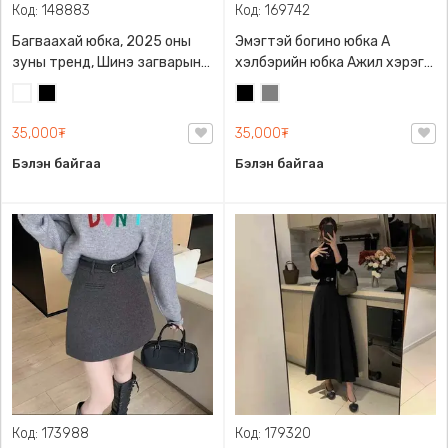
Код: 148883
Код: 169742
Багваахай юбка, 2025 оны
Эмэгтэй богино юбка А
зуны тренд, Шинэ загварын
хэлбэрийн юбка Ажил хэрэгч
юбка, Биед эвтэйхэн дэгжин
юбка юбка Цахилгаантай
Цагаан
Хар
Хар
Саарал
загварлаг
юбка 2 талдаа карматай
35,000₮
35,000₮
Бэлэн байгаа
Бэлэн байгаа
Код: 173988
Код: 179320