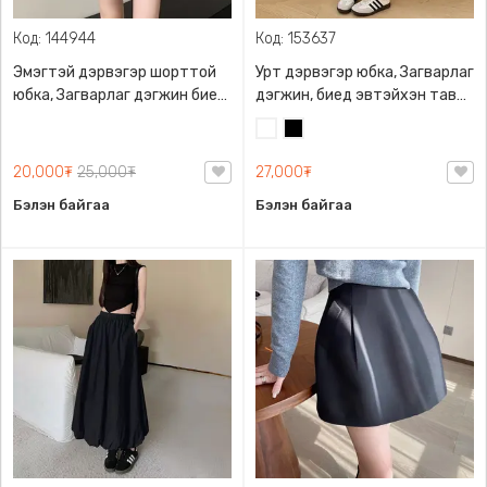
Код: 144944
Код: 153637
Эмэгтэй дэрвэгэр шорттой
Урт дэрвэгэр юбка, Загварлаг
юбка, Загварлаг дэгжин биед
дэгжин, биед эвтэйхэн тав
эвтэйхэн M-XL размертай
тухтай
Цагаан
Хар
20,000₮
25,000₮
27,000₮
Бэлэн байгаа
Бэлэн байгаа