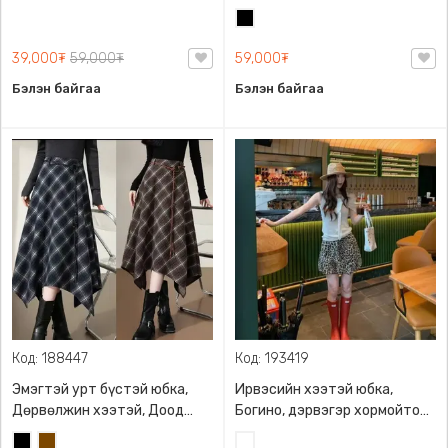
бэлхүүс тодотгосон
размертай, Брюкен
Хар
загвартай, S-XL размерын
материалтай
сонголттой
39,000₮
59,000₮
59,000₮
Бэлэн байгаа
Бэлэн байгаа
Код: 188447
Код: 193419
Эмэгтэй урт бүстэй юбка,
Ирвэсийн хээтэй юбка,
Дөрвөлжин хээтэй, Доод
Богино, дэрвэгэр хормойтой,
хэсгээрээ тэгш бус
Хөнгөн, хөдөлгөөнд саад
Хар
Бор
Ирвэсний