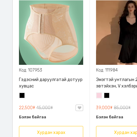
Код: 107953
Код: 111984
Гэдэсний даруулгатай дотуур
Эмэгтэй унтлагын 2
хувцас
эвтэйхэн, V хэлбэр
суналттай
Хар
Усан
Хар
ягаан
22,500₮
45,000₮
39,000₮
85,000₮
Бэлэн байгаа
Бэлэн байгаа
Хурдан харах
Хурдан ха