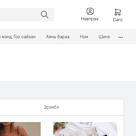
Нэвтрэх
Сагс
үл мэнд, Гоо сайхан
Аяны бараа
Ном
Шинэ
Эрэмбэ: