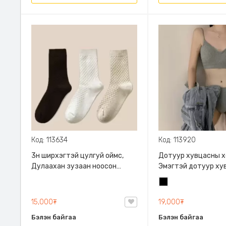
Код: 113634
Код: 113920
3н ширхэгтэй цулгуй оймс,
Дотуур хувцасны х
Дулаахан зузаан ноосон
Эмэгтэй дотуур ху
загвартай
Дотоож, Даавуун, 3
Хар
сонголттой
15,000₮
19,000₮
Бэлэн байгаа
Бэлэн байгаа