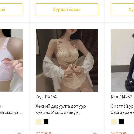
хос дотуур хувцас,
Амьсгалдаг торон
рах
Хурдан харах
Ху
гадаргуутай
Код: 114774
Код: 114752
ун
Хөхний даруулга дотуур
Эмэгтэй ур
ай өмсөхөд
хувцас 2 хос, даавуу
хэсгээрээ 
материалтай торон
оруулгатай
Шаргал
Хар
Шаргал
Хар
оруулгатай
/
/
27,000₮
15,000₮