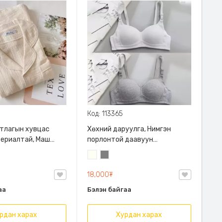
Код: 113365
нтлагын хувцас
Хөхний даруулга, Нимгэн
териалтай, Маш
порлонтой даавуун
авуу материайлтай
материалтай, биед тухтай
л
Сүүн
Саарал
д эвтэйхэн тухтай,
цагаан
лаахан
18,000₮
аа
Бэлэн байгаа
рдан харах
Хурдан харах