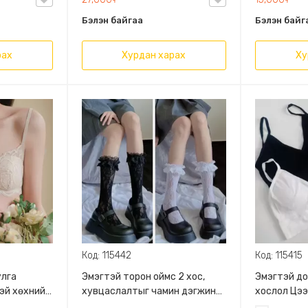
Блонд/
Блонд/
Бэлэн байгаа
Бэлэн байг
рах
Хурдан харах
Ху
Код: 115442
Код: 115415
улга
Эмэгтэй торон оймс 2 хос,
Эмэгтэй д
эй хөхний
хувцаслалтыг чамин дэгжин
хослол Цэ
ий даруулга
харагдуулна, дээд хэсгээрээ
хос Эмэгтэ