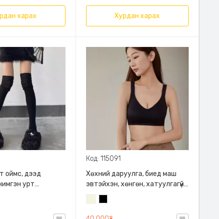
хувцас, Амьсгалдаг торон
гадаргуутай
рдан харах
Хурдан харах
Код: 115091
т оймс, дээд
Хөхний даруулга, биед маш
нимгэн урт
эвтэйхэн, хөнгөн, хатуулгагүй,
, оймсны урт 75см
суналт сайтай, өргөн мөртэй,
Биений
Хар
4 эгнээ дэгээтэй. Жирэмсэн
өнгө
хөхүүл гээд бүх насны хүмүүст
40,000₮