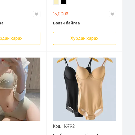
Шаргал
Хар
эгтэй спорт
/
мэгтэй дотуур
15,000₮
Блонд/
XXL, Өдөр тутамдаа
аа
Бэлэн байгаа
ртоор хичээлэхдээ
омжтой
рдан харах
Хурдан харах
Код: 116792