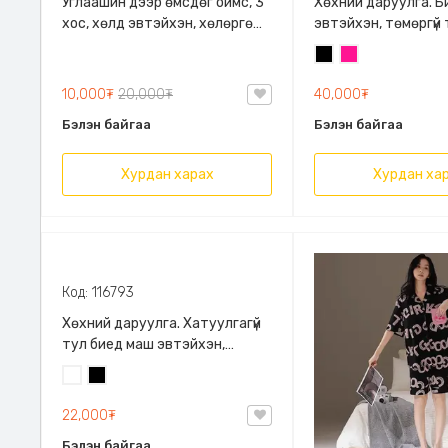
Углаашин дээр өмсдөг оймс, 3
Хөхний даруулга. 
хос, хөлд эвтэйхэн, хөлөргөж
эвтэйхэн, төмөргүй
халууцуулахгүй, хар цагаан
нухахгүй, зөөлөн по
Хар
Ягаан
шаргал.
дэгээтэй, нэмэлт м
дагалдана. Хөхийг 
10,000₮
20,000₮
40,000₮
хэлбэртэй харагду
Бэлэн байгаа
Бэлэн байгаа
Хурдан харах
Хурдан ха