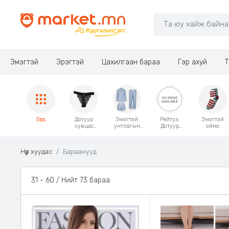
Эмэгтэй
Эрэгтэй
Цахилгаан бараа
Гэр ахуй
Т
Бүгд
Дотуур
Эмэгтэй
Рейтуз,
Эмэгтэй
хувцас
унтлагын
Дотуур
оймс
Даруулга
хувцас
өмд
/
Трико
галбиржуул
Нүүр хуудас
Бараанууд
агч/
31 - 60 / Нийт 73 бараа