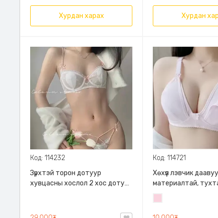
Хурдан харах
Хурдан ха
Код: 114232
Код: 114721
Зүрхтэй торон дотуур
Хөхүүл лэвчик дааву
хувцасны хослол 2 хос дотуур
материалтай, тухт
хувцас Хөхний даруулга
хялбар
Усан
Эмэгтэй дотуур хувцас
ягаан
Хослол Торон хөхний даруулга
29,000₮
10,000₮