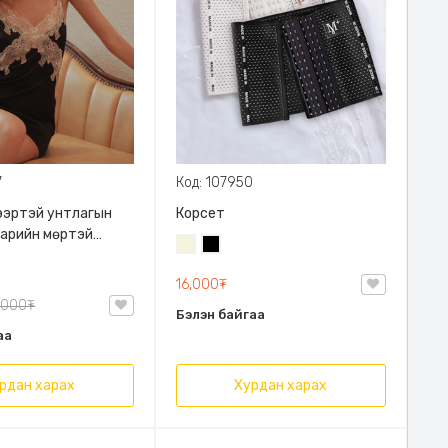
7
Код: 107950
ээртэй унтлагын
Корсет
нарийн мөртэй
Биений
Хар
өнгө
16,000₮
/
,000₮
Бэйж/
Бэлэн байгаа
аа
рдан харах
Хурдан харах