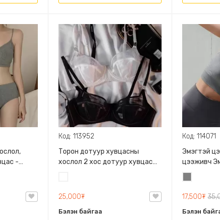
Код: 113952
Код: 114071
ослол,
Торон дотуур хувцасны
Эмэгтэй ц
вцас -
хослол 2 хос дотуур хувцас
цээживч Эм
-н өнгөний
Хөхний даруулга Эмэгтэй
цээживч, Б
Цагаан
Саарал
дотуур хувцас Хослол Торон
хөнгөн хөд
хөхний даруулга Торон
болохгүй т
25,000₮
17,500₮
35,
дотоож, Нейлон+спандекс,
Бэлэн байгаа
Бэлэн байг
Нимгэн, Дэгжин харагдуулан