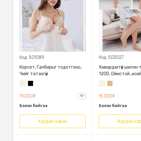
Код: 501089
Код: 503027
Корсет, Галбирыг тодотгоно,
Хөвөрдөггүй шилэн 
Чийг татахгүй
120D, Оймстой, өси
төрөлтэй
Биений
Хар
Биений
Элсэн
өнгө
өнгө
бор
19,000₮
15,000₮
/
/
Бэйж/
Бэйж/
Бэлэн байгаа
Бэлэн байгаа
Хурдан харах
Хурдан ха