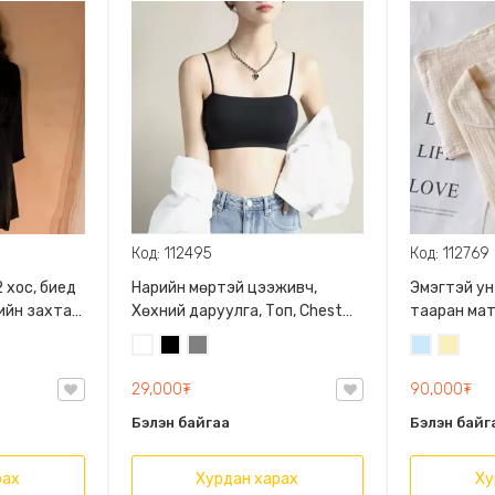
Код: 112495
Код: 112769
 хос, биед
Нарийн мөртэй цээживч,
Эмэгтэй у
ийн захтай,
Хөхний даруулга, Топ, Chest
тааран ма
Bra, Зөөлөн порлонтой
зөөлөн да
Цагаан
Хар
Саарал
Усан
Шарга
бөгөөд бие
цэнхэр
/
зөөлөн ду
29,000₮
90,000₮
Блонд/
Бэлэн байгаа
Бэлэн байг
рах
Хурдан харах
Ху