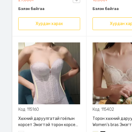
Торон дотоож, Нимгэн, Дэгжин
Бэлэн байгаа
Бэлэн байгаа
харагдуулах хос дотуур
хувцас, Амьсгалдаг торон
гадаргуутай
Хурдан харах
Хурдан ха
Код: 115160
Код: 115402
Хөхний даруулгатай гоёлын
Торон хөхний дару
корсет Эмэгтэй торон корсет
Women's bras Эмэгт
Гоёлын цагаан корсет
даруулга Хар хөхн