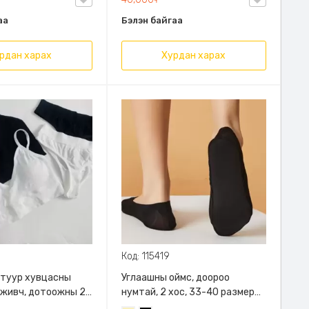
/
тохиромжтой, тухтай.
Бэйж/
аа
Бэлэн байгаа
рдан харах
Хурдан харах
Код: 115419
отуур хувцасны
Углаашны оймс, доороо
эживч, дотоожны 2
нумтай, 2 хос, 33-40 размерт
й цээживч Эмэгтэй
таарна.