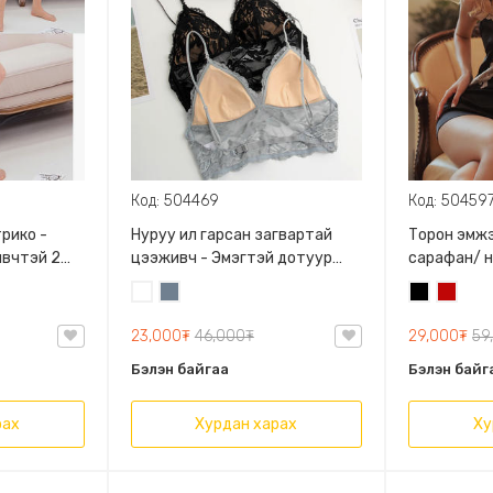
Код: 504469
Код: 50459
трико -
Нуруу ил гарсан загвартай
Торон эмж
йвчтэй 2
цээживч - Эмэгтэй дотуур
сарафан/ 
хувцас, Зөөлөвчтэй торон топ
nightdress
Цагаан
Хөх
Хар
Улаан
саарал
хүрэн
23,000₮
46,000₮
29,000₮
59
Бэлэн байгаа
Бэлэн байг
рах
Хурдан харах
Ху