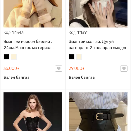
Код: 111343
Код: 111391
Эмэгтэй ноосон бээлий ,
Эмэгтэй малгай, Дугуй
24см, Маш гоё материал
загварлаг 2 талаараа өмсдөг
загвартай, дулаахан
Хар
Цөцгий
Хар
Цөцгий
дотортой таны гарын
цагаан
цагаан
дааруулахгүй
35,000₮
29,000₮
Бэлэн байгаа
Бэлэн байгаа