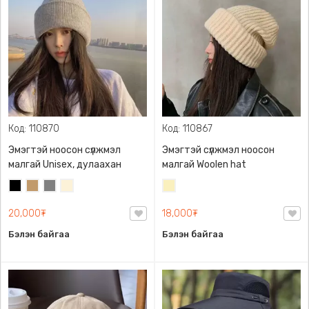
Код: 110870
Код: 110867
Эмэгтэй ноосон сүлжмэл
Эмэгтэй сүлжмэл ноосон
малгай Unisex, дулаахан
малгай Woolen hat
Хар
Тэмээний
Саарал
Цөцгий
Шаргал
бор
цагаан
/
20,000₮
18,000₮
Блонд/
Бэлэн байгаа
Бэлэн байгаа