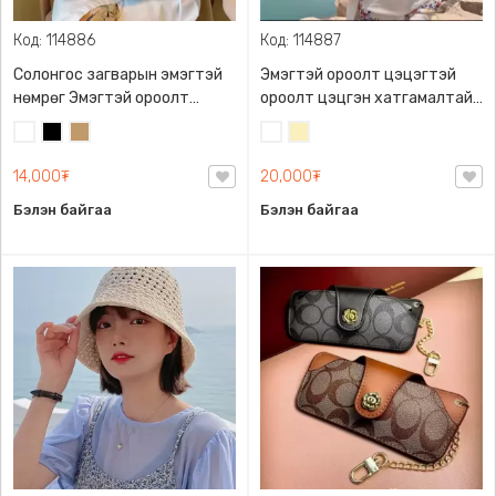
Код: 114886
Код: 114887
Солонгос загварын эмэгтэй
Эмэгтэй ороолт цэцэгтэй
нөмрөг Эмэгтэй ороолт
ороолт цэцгэн хатгамалтай
Эмэгтэй хүзүүний алчуур
ороолт нимгэн ороолт
Цагаан
Хар
Тэмээний
Цагаан
Шаргал
Сүлжмэл алчуур, Бүх насныхан
бор
/
төрөл бүрийн хувцаслалттай
14,000₮
20,000₮
Блонд/
тохируулан олон төрлөөр зүүх
Бэлэн байгаа
Бэлэн байгаа
боломжтой