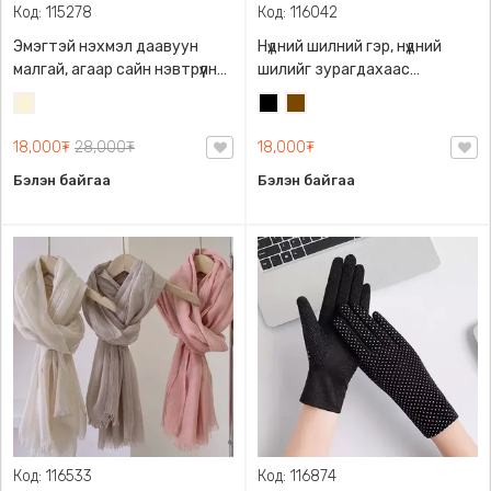
Код: 115278
Код: 116042
Эмэгтэй нэхмэл даавуун
Нүдний шилний гэр, нүдний
малгай, агаар сайн нэвтрүүлнэ
шилийг зурагдахаас
тухтай, 55-60см, эвтэйхэн.
сэргийлнэ, цүнхэндээ хийгээд
Цөцгий
Хар
Бор
авч явахад маш авсаархан,
цагаан
цүнхнээс зүүж явах боломжтой,
18,000₮
28,000₮
18,000₮
товчтой.
Бэлэн байгаа
Бэлэн байгаа
Код: 116533
Код: 116874