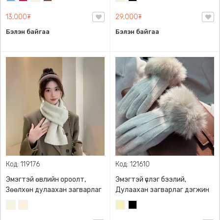
Ноосон даавуун
цэнхэр
ягаан
цагаан
бор
өнгө
материалтай, Гарын
13,000₮
29,000₮
/
хэмжээгээр сунадаг, цас
Бэйж/
Бэлэн байгаа
Бэлэн байгаа
орохоос сэргийлсэн
Код: 119176
Код: 121610
Эмэгтэй өвлийн ороолт,
Эмэгтэй үслэг бээлий,
Зөөлхөн дулаахан загварлаг
Дулаахан загварлаг дэгжин
Биений
Цөцгий
Шаргал
Хар
өнгө
цагаан
/