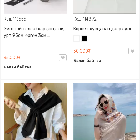
Код: 113555
Код: 114892
Эмэгтэй тэлээ (хар өнгөтэй,
Корсет хувцасан дээр зүүдэг
урт 95см, өргөн 3см,
Цагаан
Хар
сайжруулсан арьс)
30,000₮
35,000₮
Бэлэн байгаа
Бэлэн байгаа