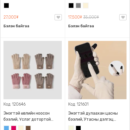
Хар
Хар
Саарал
Цөцгий
цагаан
27,000₮
17,500₮
35,000₮
Бэлэн байгаа
Бэлэн байгаа
Код: 120646
Код: 121601
Эмэгтэй өвлийн ноосон
Эмэгтэй дулаахан цасны
бээлий, Үслэг дотортой
бээлий, Утасны дэлгэц
өнгөлөг загвартай
мэдрэгчтэй, Free Size,
Жинсэн
Бадмаараг
Цөцгий
Кофены
Биений
Хар