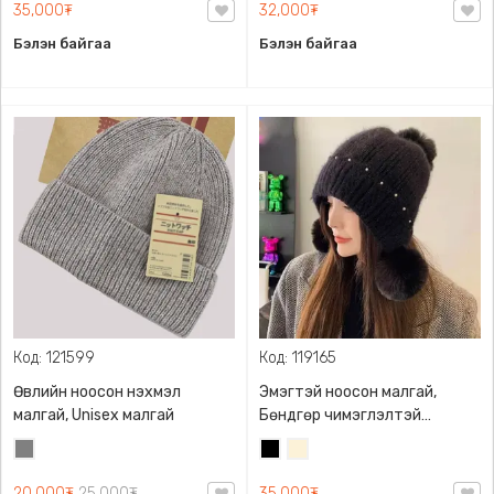
35,000₮
32,000₮
/
Блонд/
Бэйж/
Бэлэн байгаа
Бэлэн байгаа
Код: 121599
Код: 119165
Өвлийн ноосон нэхмэл
Эмэгтэй ноосон малгай,
малгай, Unisex малгай
Бөндгөр чимэглэлтэй
загварлаг дулаахан
Саарал
Хар
Цөцгий
цагаан
20,000₮
25,000₮
35,000₮