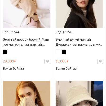
Код: 111344
Код: 111390
Эмэгтэй ноосон бээлий, Маш
Эмэгтэй дугуй малгай ,
гоё материал загвартай,
Дулаахан, загварлаг, дэгжин
дулаахан дотортой таны
харагдуулна
Хар
Цагаан
Хар
гарын дааруулахгүй
28,000₮
35,000₮
Бэлэн байгаа
Бэлэн байгаа