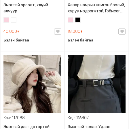
Эмэгтэй ороолт, хүзүүний
Хавар намрын нимгэн бээлий,
алчуур
хуруу мэдрэгчтэй, Гоёмсог
материалтай салхи
Усан
Цагаан
Усан
Хар
нэвтрүүлдэг
ягаан
ягаан
40,000₮
18,000₮
Бэлэн байгаа
Бэлэн байгаа
Код: 117088
Код: 116807
Эмэгтэй үслэг дотортой
Эмэгтэй тэлээ. Удаан