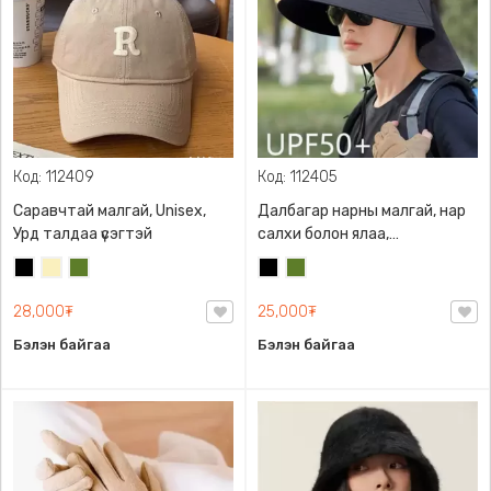
Код: 112409
Код: 112405
Саравчтай малгай, Unisex,
Далбагар нарны малгай, нар
Урд талдаа үсэгтэй
салхи болон ялаа,
шумуулнааас хамгаална
Хар
Шаргал
Цэргийн
Хар
Цэргийн
/
ногоон
ногоон
28,000₮
25,000₮
Блонд/
Бэлэн байгаа
Бэлэн байгаа