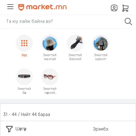
Бүгд
Эмэгтэй
Эмэгтэй
Эмэгтэй
малгай
бээлий
ороолт
Эмэгтэй
Эмэгтэй
бүс
нүдний
шил
31 - 44 / Нийт 44 бараа
Шүүлтүүр
Эрэмбэ: