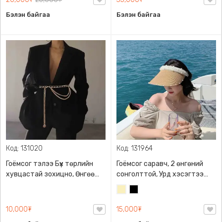
Бэлэн байгаа
Бэлэн байгаа
Код: 131020
Код: 131964
Гоёмсог тэлээ Бүх төрлийн
Гоёмсог саравч, 2 өнгөний
хувцастай зохицно, Өнгөө
сонголттой, Урд хэсэгтээ
алдахгүй металл, PU
гоёмсог сувдан чимэглэлтэй,
Шаргал
Хар
материалтай, 2 өнгөний
хөлөргөхгүй
/
сонголттой, бүсэлхийн
10,000₮
15,000₮
Блонд/
тойрогтоо тааруулан зүүх