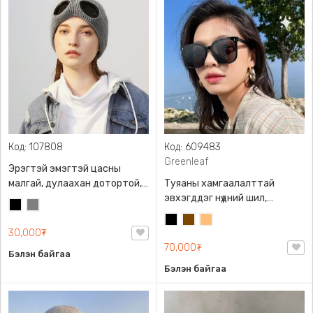
Код: 107808
Код: 609483
Greenleaf
Эрэгтэй эмэгтэй цасны
малгай, дулаахан дотортой,
Туяаны хамгаалалттай
Нарны шилтэй сүлжмэл
эвхэгддэг нүдний шил,
Хар
Саарал
малгай
Greenleaf, 2 өнгийн
Хар
Бор
Бор
сонголттой, Авч явахад
30,000₮
шаргал
авсаархан хайрцагтай, 2023
70,000₮
Бэлэн байгаа
оны шинэ загвар, хөнгөн
Бэлэн байгаа
технологи, Гэрэл мэдрэх
технологи