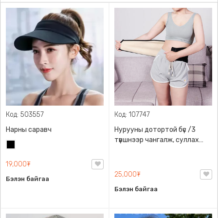
Код: 503557
Код: 107747
Нарны саравч
Нурууны дотортой бүс /3
түвшнээр чангалж, суллах
Хар
боломжтой/ Waist warmth
belt unisex
19,000₮
25,000₮
Бэлэн байгаа
Бэлэн байгаа