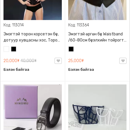
Код: 113014
Код: 113364
Эмэгтэй торон корсетэн бүс,
Эмэгтэй өргөн бүс Waistband
дотуур хувцасны хос, Торон,
/60-80см бүсэлхийн тойрогт
Загварлаг, Туранхай
таарна/, Ардааа суналттай
Цагаан
Хар
Хар
харагдуулна
резинтэй
20,000₮
40,000₮
25,000₮
Бэлэн байгаа
Бэлэн байгаа