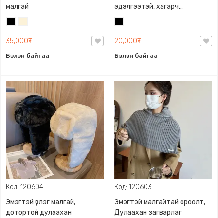
малгай
эдэлгээтэй, хагарч
хуулрахгүй, төмөр сайтай,
Хар
Цөцгий
Хар
загварлаг. Сайжруулсан PU
цагаан
арьс, 105*2.3см.
35,000₮
20,000₮
Бэлэн байгаа
Бэлэн байгаа
Код: 120604
Код: 120603
Эмэгтэй үслэг малгай,
Эмэгтэй малгайтай ороолт,
дотортой дулаахан
Дулаахан загварлаг