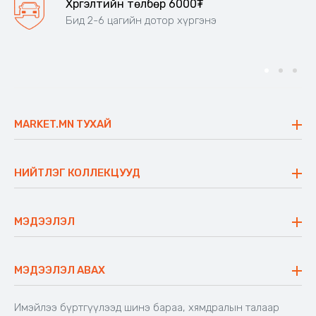
өнгөний сонголттой
Хүргэлтийн төлбөр 6000₮
Бид 2-6 цагийн дотор хүргэнэ
MARKET.MN ТУХАЙ
Бидний тухай
Үнэт зүйлс
НИЙТЛЭГ КОЛЛЕКЦУУД
Ажлын байр
Майхан
Ажиллах арга барил
Сүүдрэвч
МЭДЭЭЛЭЛ
Блог
Аяны ширээ
Түгээмэл асуулт
Хийлдэг гудас
Буцаалтын журам
МЭДЭЭЛЭЛ АВАХ
Аяны түшлэгтэй сандал
Захиалга шалгах
Хамтран ажиллах
Имэйлээ бүртгүүлээд шинэ бараа, хямдралын талаар