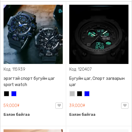
Код: 115939
Код: 120407
эрэгтэй спорт бугуйн цаг
Бугуйн цаг, Спорт загварын
sport watch
цаг
Хар
Цэнхэр
Мөнгөлөг
Хар
Цэнхэр
саарал
59,000₮
39,000₮
Бэлэн байгаа
Бэлэн байгаа