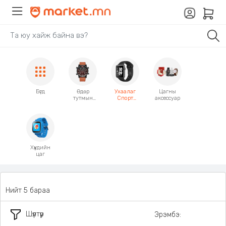
Бүгд
Өдөр
Ухаалаг
Цагны
тутмын
Спорт
аксессуар
бугуйн
бугуйн
цаг
цаг
Хүүхдийн
цаг
Нийт 5 бараа
Шүүлтүүр
Эрэмбэ: