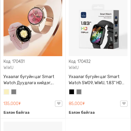
Код: 170431
Код: 170432
WiWU
WiWU
Ухаалаг бугуйн цаг Smart
Ухаалаг бугуйн цаг Smart
Watch Дуудлага хийдэг,
Watch SW09, WiWU, 1.83" HD
WiWU, SW07, 1.32" AMOLED
дэлгэц, 2 өнгийн оосортой,
Шаргал
Саарал
Хар
Саарал
дэлгэцтэй, IP68 усны
Дуудлага хийж болдог,
/
хамгаалалттай, 2 өнгөний
Bluetooth-р утастай
135,000₮
85,000₮
Блонд/
сонголттой, дотроо 2 төрлийн
холбогддог, Апп ашиглах
Бэлэн байгаа
Бэлэн байгаа
оосор дагалдана, бэлгэнд
боломжтой, усны
өгөхөд тохиромжтой, спорт,
хамгаалалттай, спорт, эрүүл
эрүүл мэндийн хэмжилт
мэндийн хэмжилт