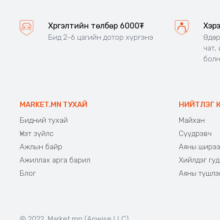
Хүргэлтийн төлбөр 6000₮
Хэр
Бид 2-6 цагийн дотор хүргэнэ
Өдөр
чат,
бол
MARKET.MN ТУХАЙ
НИЙТЛЭГ 
Бидний тухай
Майхан
Үнэт зүйлс
Сүүдрэвч
Ажлын байр
Аяны ширэ
Ажиллах арга барил
Хийлдэг гуд
Блог
Аяны түшлэ
© 2022. Market.mn (Ariwise LLC)