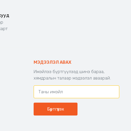
жууд
ар
карт
МЭДЭЭЛЭЛ АВАХ
Имэйлээ бүртгүүлээд шинэ бараа,
хямдралын талаар мэдээлэл аваарай.
Бүртгүүлэх