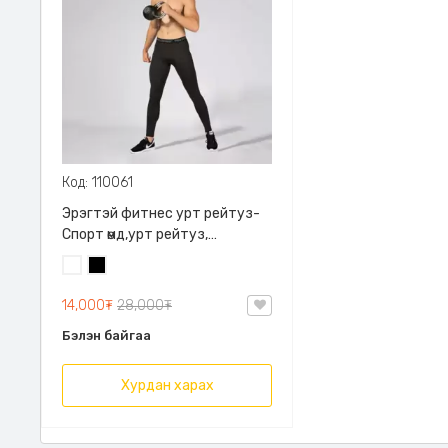
Код: 110061
Эрэгтэй фитнес урт рейтуз-
Спорт өмд,урт рейтуз,
дасгалын өмд,бэлтгэлийн
Цагаан
Хар
хувцас амьсгалдаг
материалтай хөлсийг хурдан
14,000₮
28,000₮
шингээдэг сайн чанарын
Бэлэн байгаа
рейтуз
Хурдан харах