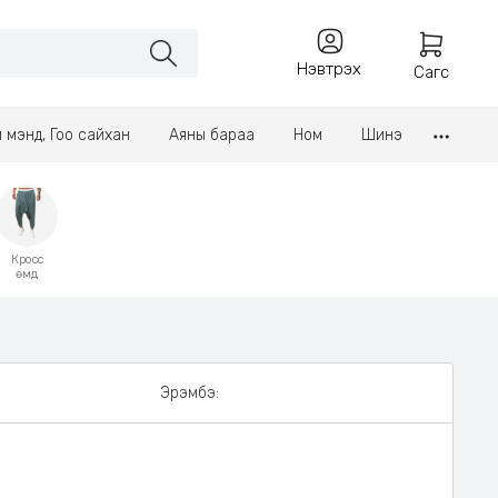
Нэвтрэх
Сагс
үл мэнд, Гоо сайхан
Аяны бараа
Ном
Шинэ
Кросс
өмд
Эрэмбэ: