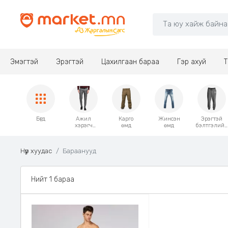
Эмэгтэй
Эрэгтэй
Цахилгаан бараа
Гэр ахуй
Т
Бүгд
Ажил
Карго
Жинсэн
Эрэгтэй
хэрэгч
өмд
өмд
бэлтгэлийн
энгийн
өмд
өмд
Нүүр хуудас
Бараанууд
Нийт 1 бараа