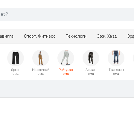
авилга
Спорт, Фитнесс
Технологи
Ээж, Хүүхэд
Эрү
Өргөн
Мөрөвчтэй
Рейтузан
Арьсан
Трапецэн
өмд
өмд
өмд
өмд
өмд