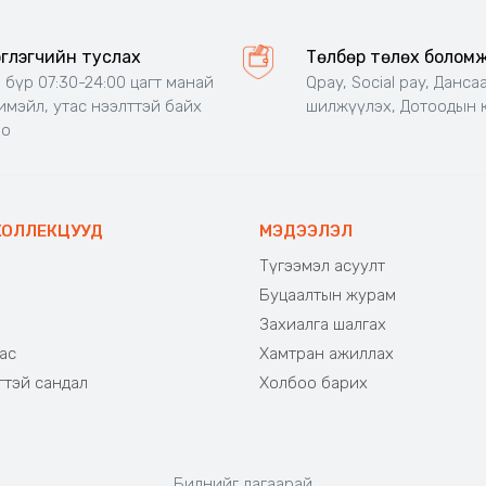
эглэгчийн туслах
Төлбөр төлөх болом
 бүр 07:30-24:00 цагт манай
Qpay, Social pay, Данса
 имэйл, утас нээлттэй байх
шилжүүлэх, Дотоодын 
но
КОЛЛЕКЦУУД
МЭДЭЭЛЭЛ
Түгээмэл асуулт
Буцаалтын журам
э
Захиалга шалгах
ас
Хамтран ажиллах
гтэй сандал
Холбоо барих
Биднийг дагаарай