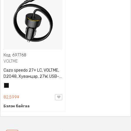
Код: 697768
VOLTME
Cazo speedo 27+ LC, VOLTME,
D2048, Хуванцар, 27W, USB-C
порт, Lighting кабельтай
Матт
машины хос цэнэглэгч
хар
82,599₮
Бэлэн байгаа