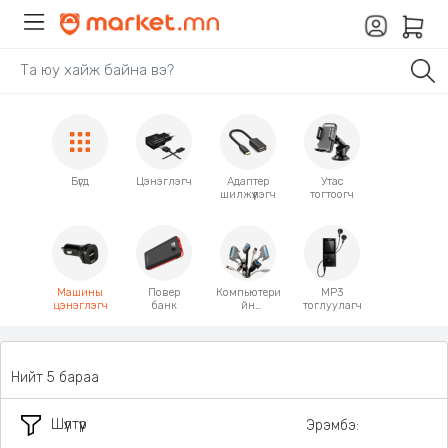
Бүгд
Цэнэглэгч
Адаптер
Утас
шилжүүлэгч
тогтоогч
Машины
Повер
Компьютери
MP3
цэнэглэгч
банк
йн
тоглуулагч
кабель
холбогч
Нийт 5 бараа
Шүүлтүүр
Эрэмбэ: