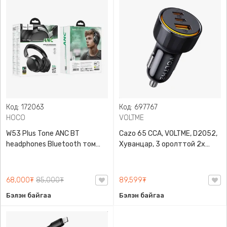
Код: 172063
Код: 697767
HOCO
VOLTME
W53 Plus Tone ANC BT
Cazo 65 CCA, VOLTME, D2052,
headphones Bluetooth том
Хуванцар, 3 оролттой 2х
чихэвч, HOCO, Цэнэгээ удаан
USB-C, 1х USB-A машины
барьдаг
түргэн
68,000₮
85,000₮
89,599₮
Бэлэн байгаа
Бэлэн байгаа