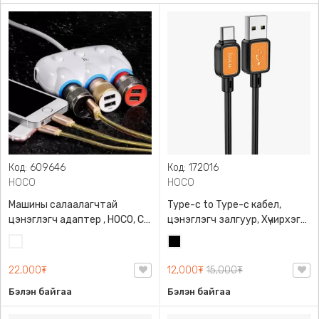
Код: 609646
Код: 172016
HOCO
HOCO
Машины салаалагчтай
Type-c to Type-c кабел,
цэнэглэгч адаптер , HOCO, C1,
цэнэглэгч залгуур, Хүчирхэг
55см урттай, ABS + PC галд
60W PD, хурдан
Цагаан
Хар
тэсвэртэй, 3 порттой,
цэнэглэлттэй, Benefit
Хурдан цэнэглэх
silicone charging data cable,
22,000₮
12,000₮
15,000₮
зориулалттай
HOCO, X108, Уян хатан
Бэлэн байгаа
Бэлэн байгаа
силикон материалтай