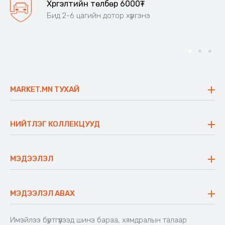
Хүргэлтийн төлбөр 6000₮
Бид 2-6 цагийн дотор хүргэнэ
MARKET.MN ТУХАЙ
Бидний тухай
Үнэт зүйлс
НИЙТЛЭГ КОЛЛЕКЦУУД
Ажлын байр
Майхан
Ажиллах арга барил
Сүүдрэвч
МЭДЭЭЛЭЛ
Блог
Аяны ширээ
Түгээмэл асуулт
Хийлдэг гудас
Буцаалтын журам
МЭДЭЭЛЭЛ АВАХ
Аяны түшлэгтэй сандал
Захиалга шалгах
Хамтран ажиллах
Имэйлээ бүртгүүлээд шинэ бараа, хямдралын талаар