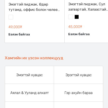
Эмэгтэй пиджак, Сул
Эмэгтэй пиджак, Өдөр
загвартай, Халаастай
тутамд, оффис болон чөлөөт
загварлаг дэгжин
хувцаслалт дээр гээд хаана ч
Цагаан
Хар
Цагаан
өмссөн тохиромжтой.
Мөрөндөө порлонтой, урдаа
45,000₮
49,000₮
2 халаастай, ханцуйндаа
Бэлэн байгаа
Бэлэн байгаа
нугалаастай, товчтой.
Өмсөхөд биед эвтэйхэн
тухтай.
Хамгийн их үзсэн коллекцууд
Эмэгтэй хувцас
Эрэгтэй хувцас
Аялал & Ууланд алхалт
Гэр ахуйн бараа