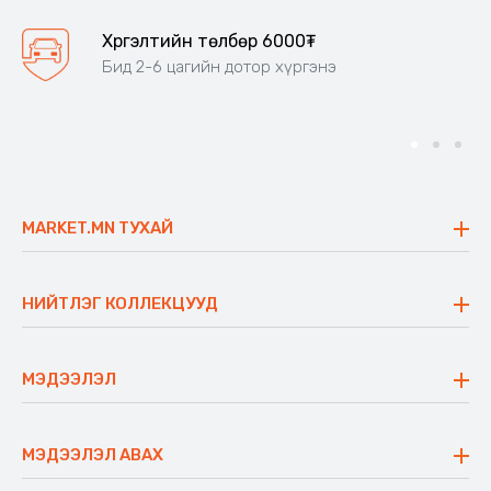
Хүргэлтийн төлбөр 6000₮
Бид 2-6 цагийн дотор хүргэнэ
MARKET.MN ТУХАЙ
Бидний тухай
Үнэт зүйлс
НИЙТЛЭГ КОЛЛЕКЦУУД
Ажлын байр
Майхан
Ажиллах арга барил
Сүүдрэвч
МЭДЭЭЛЭЛ
Блог
Аяны ширээ
Түгээмэл асуулт
Хийлдэг гудас
Буцаалтын журам
МЭДЭЭЛЭЛ АВАХ
Аяны түшлэгтэй сандал
Захиалга шалгах