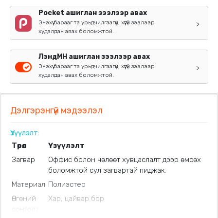
Pocket ашиглан зээлээр авах
Энэхүү барааг та урьдчилгаагүй, хүүгүй зээлээр
>
худалдан авах боломжтой.
ЛэндМН ашиглан зээлээр авах
Энэхүү барааг та урьдчилгаагүй, хүүгүй зээлээр
>
худалдан авах боломжтой.
Дэлгэрэнгүй мэдээлэл
Үзүүлэлт:
Төрөл
Үзүүлэлт
Загвар
Оффис болон чөлөөт хувцаслалт дээр өмсөх
боломжтой сул загвартай пиджак.
Материал
Полиэстер
Өнгөний
Хар, цайвар бор
сонголт