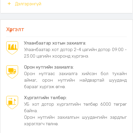
Размер
S M L XL 2XL 3XL
Дэлгэрэнгүй
Хүргэлт
Улаанбаатар хотын захиалга:
Улаанбаатар хот дотор 2-4 цагийн дотор 09:00 -
23:00 цагийн хооронд хүргэнэ.
Орон нутгийн захиалга:
Орон нутгаас захиалга хийсэн бол тухайн
аймаг, орон нутгийн найдвартай шууданд
барааг хүргэж өгнө.
Хүргэлтийн төлбөр:
УБ хот дотор хүргэлтийн төлбөр 6000 төгрөг
байна.
Орон нутгийн захиалгын шуудангийн зардлыг
хэрэглэгч төлнө.