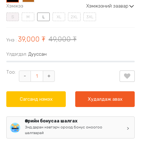
Хэмжээ
Хэмжээний заавар
S
M
L
XL
2XL
3XL
39,000 ₮
49,000 ₮
Үнэ
:
Үлдэгдэл:
Дууссан
Тоо:
-
+
Сагсанд нэмэх
Худалдаж авах
Өөрийн бонусаа шалгах
Энд даран нэвтэрч ороод бонус оноогоо
>
шалгаарай