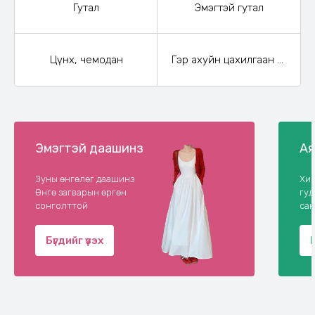
Гутал
Эмэгтэй гутал
Цүнх, чемодан
Гэр ахуйн цахилгаан бараа
Эмэгтэй даашинз
Ая
Зуны өнгөлөг даашинз
Хий
Өнгө загварын өргөн
гу
сонголттой
сан
Бүгдийг үзэх