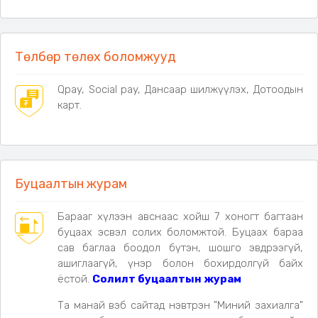
Төлбөр төлөх боломжууд
Qpay, Social pay, Дансаар шилжүүлэх, Дотоодын
карт.
Буцаалтын журам
Барааг хүлээн авснаас хойш 7 хоногт багтаан
буцаах эсвэл солих боломжтой. Буцаах бараа
сав баглаа боодол бүтэн, шошго эвдрээгүй,
ашиглаагүй, үнэр болон бохирдолгүй байх
ёстой.
Солилт буцаалтын журам
Та манай вэб сайтад нэвтрэн "Миний захиалга"