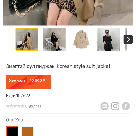
Эмэгтэй сул пиджак, Korean style suit jacket
Хэмнэлт
10,000 ₮
Код: 107623
0 үнэлгээ
Өнгө:
Хар
0
1