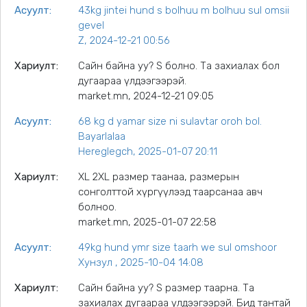
Асуулт:
43kg jintei hund s bolhuu m bolhuu sul omsii
gevel
Z, 2024-12-21 00:56
Хариулт:
Сайн байна уу? S болно. Та захиалах бол
дугаараа үлдээгээрэй.
market.mn, 2024-12-21 09:05
Асуулт:
68 kg d yamar size ni sulavtar oroh bol.
Bayarlalaa
Hereglegch, 2025-01-07 20:11
Хариулт:
XL 2XL размер таанаа, размерын
сонголттой хүргүүлээд таарсанаа авч
болноо.
market.mn, 2025-01-07 22:58
Асуулт:
49kg hund ymr size taarh we sul omshoor
Хунзул , 2025-10-04 14:08
Хариулт:
Сайн байна уу? S размер таарна. Та
захиалах дугаараа үлдээгээрэй. Бид тантай