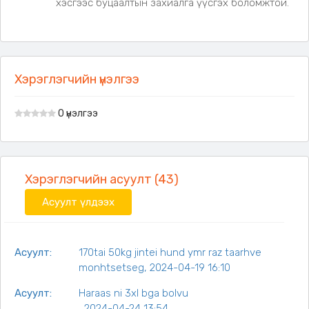
хэсгээс буцаалтын захиалга үүсгэх боломжтой.
Хэрэглэгчийн үнэлгээ
0 үнэлгээ
Хэрэглэгчийн асуулт (43)
Асуулт үлдээх
Асуулт:
170tai 50kg jintei hund ymr raz taarhve
monhtsetseg, 2024-04-19 16:10
Асуулт:
Haraas ni 3xl bga bolvu
, 2024-04-24 13:54