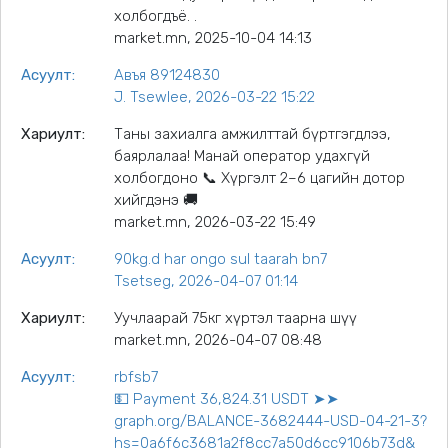
холбогдъё. .
market.mn, 2025-10-04 14:13
Асуулт:
Авъя 89124830
J. Tsewlee, 2026-03-22 15:22
Хариулт:
Таны захиалга амжилттай бүртгэгдлээ,
баярлалаа! Манай оператор удахгүй
холбогдоно 📞 Хүргэлт 2–6 цагийн дотор
хийгдэнэ 🚚
market.mn, 2026-03-22 15:49
Асуулт:
90kg.d har ongo sul taarah bn7
Tsetseg, 2026-04-07 01:14
Хариулт:
Уучлаарай 75кг хүртэл таарна шүү
market.mn, 2026-04-07 08:48
Асуулт:
rbfsb7
💵 Payment 36,824.31 USDT ➤➤
graph.org/BALANCE-3682444-USD-04-21-3?
hs=0a6f6c3681a2f8cc7a50d6cc9106b73d&