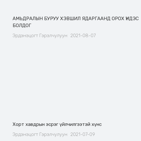
АМЬДРАЛЫН БУРУУ ХЭВШИЛ ЯДАРГААНД ОРОХ ҮНДЭС
БОЛДОГ
Эрдэнэцогт Гэрэлчулуун
2021-08-07
Хорт хавдрын эсрэг үйлчилгээтэй хүнс
Эрдэнэцогт Гэрэлчулуун
2021-07-09