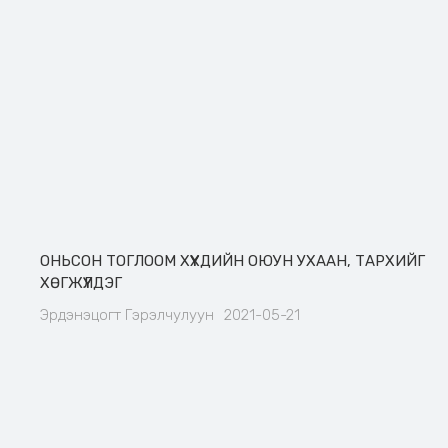
ОНЬСОН ТОГЛООМ ХҮҮХДИЙН ОЮУН УХААН, ТАРХИЙГ
ХӨГЖҮҮЛДЭГ
Эрдэнэцогт Гэрэлчулуун
2021-05-21