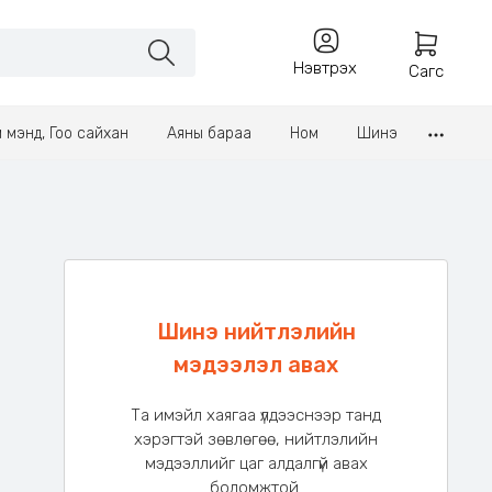
Нэвтрэх
Сагс
үл мэнд, Гоо сайхан
Аяны бараа
Ном
Шинэ
Шинэ нийтлэлийн
мэдээлэл авах
Та имэйл хаягаа үлдээснээр танд
хэрэгтэй зөвлөгөө, нийтлэлийн
мэдээллийг цаг алдалгүй авах
боломжтой.