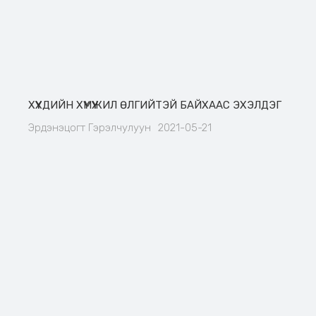
ХҮҮХДИЙН ХҮМҮҮЖИЛ ӨЛГИЙТЭЙ БАЙХААС ЭХЭЛДЭГ
Эрдэнэцогт Гэрэлчулуун
2021-05-21