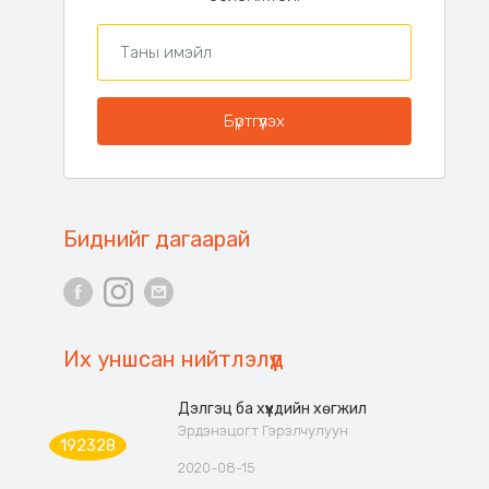
Биднийг дагаарай
Их уншсан нийтлэлүүд
Дэлгэц ба хүүхдийн хөгжил
Эрдэнэцогт Гэрэлчулуун
192328
2020-08-15