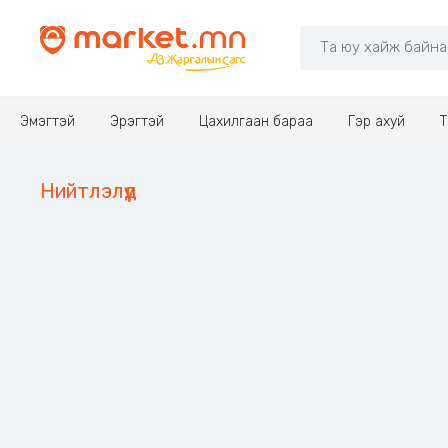
Эмэгтэй
Эрэгтэй
Цахилгаан бараа
Гэр ахуй
Т
Нийтлэлүүд