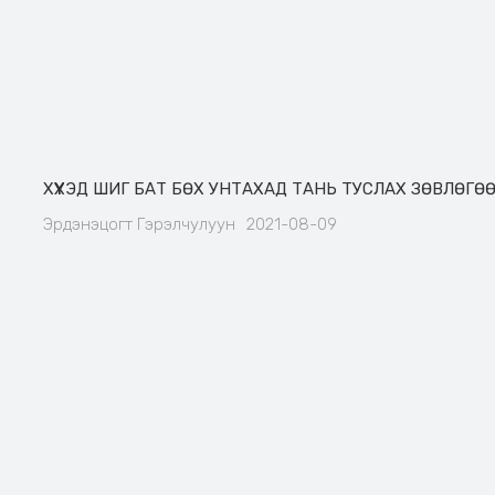
ХҮҮХЭД ШИГ БАТ БӨХ УНТАХАД ТАНЬ ТУСЛАХ ЗӨВЛӨГӨ
Эрдэнэцогт Гэрэлчулуун
2021-08-09