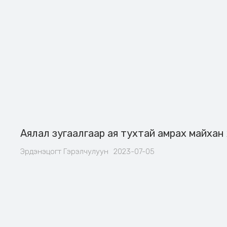
Аялал зугаалгаар ая тухтай амрах майхан 
Эрдэнэцогт Гэрэлчулуун
2023-07-05