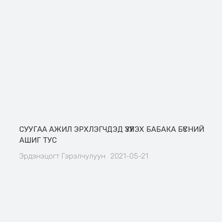
СУУГАА АЖИЛ ЭРХЛЭГЧДЭД ҮЗҮҮЛЭХ БАБАКА БҮСНИЙ
АШИГ ТУС
Эрдэнэцогт Гэрэлчулуун
2021-05-21