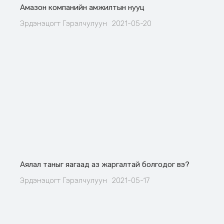
Амазон компанийн амжилтын нууц
Эрдэнэцогт Гэрэлчулуун
2021-05-20
Аялал таныг яагаад аз жаргалтай болгодог вэ?
Эрдэнэцогт Гэрэлчулуун
2021-05-17