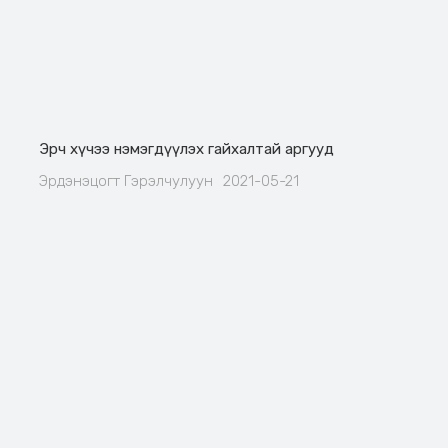
Эрч хүчээ нэмэгдүүлэх гайхалтай аргууд
Эрдэнэцогт Гэрэлчулуун
2021-05-21