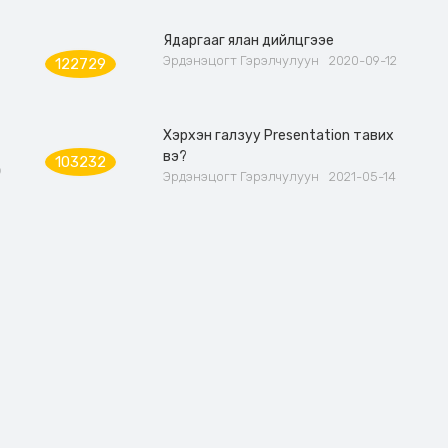
Ядаргааг ялан дийлцгээе
Эрдэнэцогт Гэрэлчулуун
2020-09-12
122729
Хэрхэн галзуу Presentation тавих
вэ?
103232
Ө
Эрдэнэцогт Гэрэлчулуун
2021-05-14