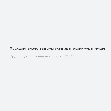
Хүүхдийг амжилтад хүргэхэд эцэг эхийн үүрэг чухал
Эрдэнэцогт Гэрэлчулуун
2021-05-13