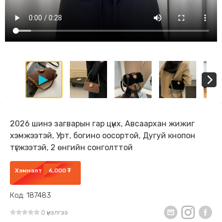
2026 шинэ загварын гар цүнх, Авсаархан жижиг
хэмжээтэй, Урт, богино оосортой, Дугуй кнопон
түгжээтэй, 2 өнгийн сонголттой
Хэмнэлт
6,000 ₮
Код: 187483
0 үнэлгээ