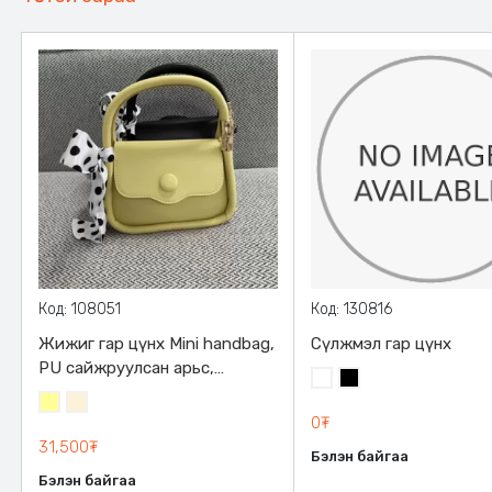
Код: 108051
Код: 130816
Жижиг гар цүнх Mini handbag,
Сүлжмэл гар цүнх
PU сайжруулсан арьс,
Цагаан
Хар
Бантикан чимэглэл, соронзон
Цайвар
Цөцгий
түгжээтэй
0₮
шар
цагаан
31,500₮
Бэлэн байгаа
Бэлэн байгаа