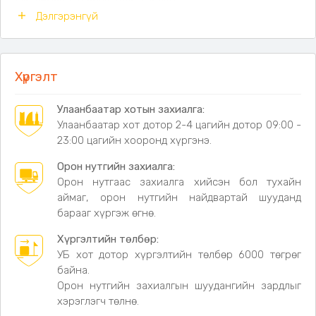
Дэлгэрэнгүй
Хэмжээ:
Өргөн: 22 см, Өндөр: 12 см, Зузаан: 8 см
Хүргэлт
Улаанбаатар хотын захиалга:
Улаанбаатар хот дотор 2-4 цагийн дотор 09:00 -
23:00 цагийн хооронд хүргэнэ.
Орон нутгийн захиалга:
Орон нутгаас захиалга хийсэн бол тухайн
аймаг, орон нутгийн найдвартай шууданд
барааг хүргэж өгнө.
Хүргэлтийн төлбөр:
УБ хот дотор хүргэлтийн төлбөр 6000 төгрөг
байна.
Орон нутгийн захиалгын шуудангийн зардлыг
хэрэглэгч төлнө.