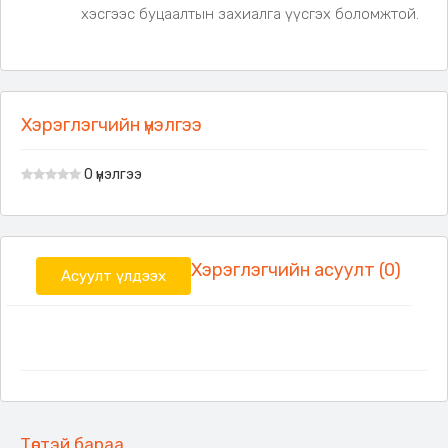
хэсгээс буцаалтын захиалга үүсгэх боломжтой.
Хэрэглэгчийн үнэлгээ
0 үнэлгээ
Хэрэглэгчийн асуулт (0)
Асуулт үлдээх
Төстэй бараа