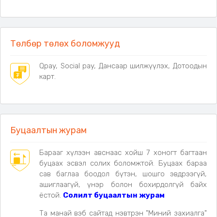
Төлбөр төлөх боломжууд
Qpay, Social pay, Дансаар шилжүүлэх, Дотоодын
карт.
Буцаалтын журам
Барааг хүлээн авснаас хойш 7 хоногт багтаан
буцаах эсвэл солих боломжтой. Буцаах бараа
сав баглаа боодол бүтэн, шошго эвдрээгүй,
ашиглаагүй, үнэр болон бохирдолгүй байх
ёстой.
Солилт буцаалтын журам
Та манай вэб сайтад нэвтрэн "Миний захиалга"