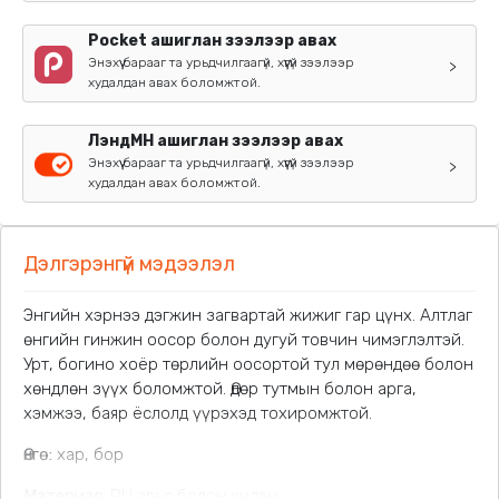
Pocket ашиглан зээлээр авах
Энэхүү барааг та урьдчилгаагүй, хүүгүй зээлээр
>
худалдан авах боломжтой.
ЛэндМН ашиглан зээлээр авах
Энэхүү барааг та урьдчилгаагүй, хүүгүй зээлээр
>
худалдан авах боломжтой.
Дэлгэрэнгүй мэдээлэл
Энгийн хэрнээ дэгжин загвартай жижиг гар цүнх. Алтлаг
өнгийн гинжин оосор болон дугуй товчин чимэглэлтэй.
Урт, богино хоёр төрлийн оосортой тул мөрөндөө болон
хөндлөн зүүх боломжтой. Өдөр тутмын болон арга,
хэмжээ, баяр ёслолд үүрэхэд тохиромжтой.
Өнгө:
хар, бор
Материал:
PU арьс болон хилэн