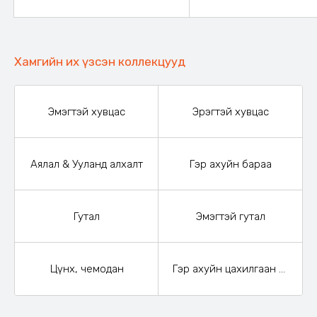
Хамгийн их үзсэн коллекцууд
Эмэгтэй хувцас
Эрэгтэй хувцас
Аялал & Ууланд алхалт
Гэр ахуйн бараа
Гутал
Эмэгтэй гутал
Цүнх, чемодан
Гэр ахуйн цахилгаан бараа