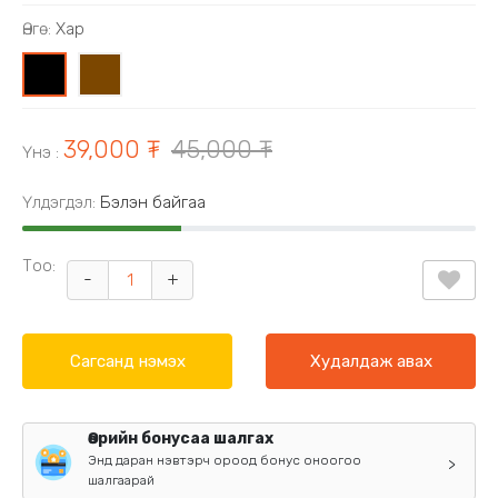
Өнгө:
Хар
0
1
39,000 ₮
45,000 ₮
Үнэ
:
Үлдэгдэл:
Бэлэн байгаа
Тоо:
-
+
Сагсанд нэмэх
Худалдаж авах
Өөрийн бонусаа шалгах
Энд даран нэвтэрч ороод бонус оноогоо
>
шалгаарай