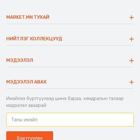
MARKET.MN ТУХАЙ
Бидний тухай
Үнэт зүйлс
НИЙТЛЭГ КОЛЛЕКЦУУД
Ажлын байр
Майхан
Ажиллах арга барил
Сүүдрэвч
МЭДЭЭЛЭЛ
Блог
Аяны ширээ
Түгээмэл асуулт
Хийлдэг гудас
Буцаалтын журам
МЭДЭЭЛЭЛ АВАХ
Аяны түшлэгтэй сандал
Захиалга шалгах
Хамтран ажиллах
Имэйлээ бүртгүүлээд шинэ бараа, хямдралын талаар
Холбоо барих
мэдээлэл аваарай.
Бүртгүүлэх