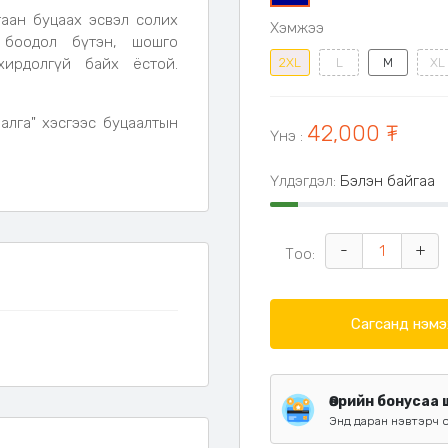
таан буцаах эсвэл солих
Хэмжээ
 боодол бүтэн, шошго
хирдолгүй байх ёстой.
2XL
L
M
XL
алга" хэсгээс буцаалтын
42,000 ₮
Үнэ
:
Үлдэгдэл:
Бэлэн байгаа
-
+
Тоо:
Сагсанд нэмэ
Өөрийн бонусаа
Энд даран нэвтэрч 