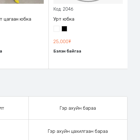
Код: 2046
Код
т цагаан юбка
Урт юбка
Эм
Тов
Цагаан
Хар
өн
Ха
25,000₮
37,
а
Бэлэн байгаа
Бэл
лт
Гэр ахуйн бараа
Гэр ахуйн цахилгаан бараа