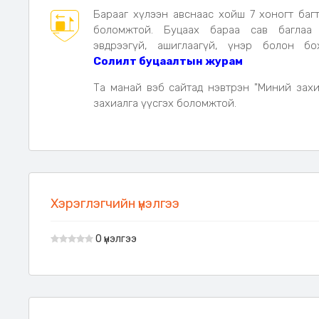
Барааг хүлээн авснаас хойш 7 хоногт баг
боломжтой. Буцаах бараа сав баглаа
эвдрээгүй, ашиглаагүй, үнэр болон бо
Солилт буцаалтын журам
Та манай вэб сайтад нэвтрэн "Миний захи
захиалга үүсгэх боломжтой.
Хэрэглэгчийн үнэлгээ
0 үнэлгээ