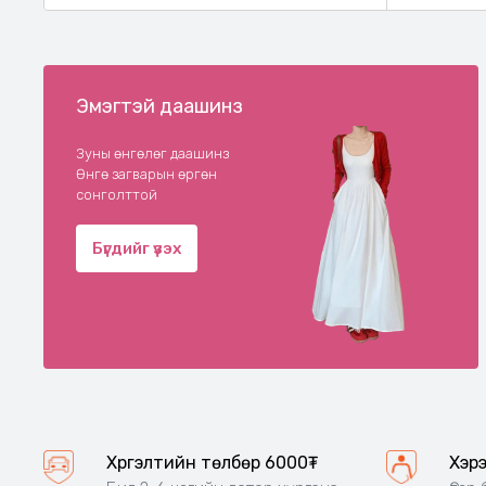
Эмэгтэй даашинз
Зуны өнгөлөг даашинз
Өнгө загварын өргөн
сонголттой
Бүгдийг үзэх
Хүргэлтийн төлбөр 6000₮
Хэр