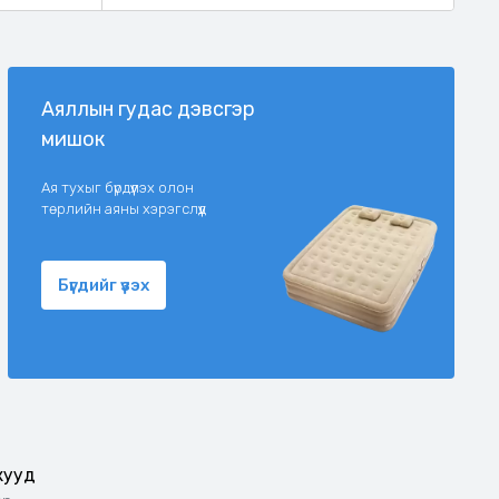
Аяллын гудас дэвсгэр
мишок
Ая тухыг бүрдүүлэх олон
төрлийн аяны хэрэгслүүд
Бүгдийг үзэх
жууд