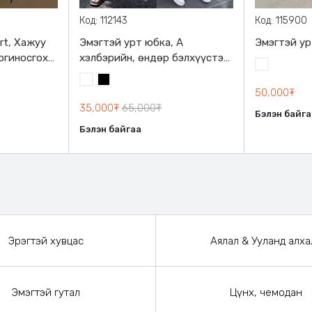
Код: 112143
Код: 115900
rt, Хажуу
Эмэгтэй урт юбка, A
Эмэгтэй ур
огиносгох
хэлбэрийн, өндөр бэлхүүстэй,
Цагаан
шилбэний урттай
Цагаан
Хар
50,000₮
35,000₮
65,000₮
Бэлэн байга
Бэлэн байгаа
Эрэгтэй хувцас
Аялал & Ууланд алха
Эмэгтэй гутал
Цүнх, чемодан