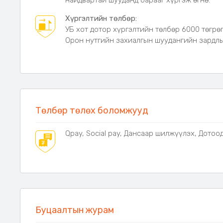
найдвартай шууданд барааг хүргэж өгнө.
Хүргэлтийн төлбөр:
УБ хот дотор хүргэлтийн төлбөр 6000 төгрөг
Орон нутгийн захиалгын шуудангийн зардлыг
Төлбөр төлөх боломжууд
Qpay, Social pay, Дансаар шилжүүлэх, Дотоо
Буцаалтын журам