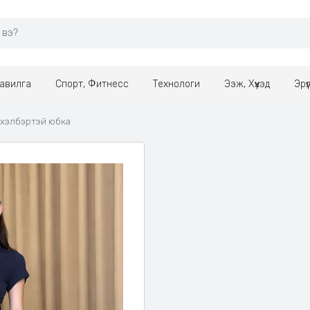
авилга
Спорт, Фитнесс
Технологи
Ээж, Хүүхэд
Эрү
-хэлбэртэй юбка