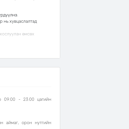
үрдүүлнэ.
р нь хувцаслалтад
 хослуулан өмсөх
өн, тухтай биед
р 09:00 - 23:00 цагийн
йн аймаг, орон нутгийн