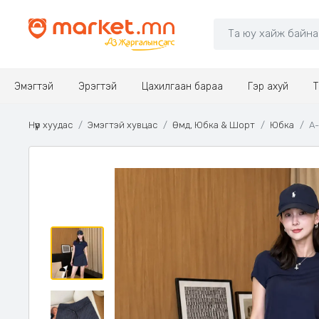
Эмэгтэй
Эрэгтэй
Цахилгаан бараа
Гэр ахуй
Т
Нүүр хуудас
Эмэгтэй хувцас
Өмд, Юбка & Шорт
Юбка
А