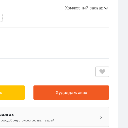
Хэмжээний заавар
х
Худалдаж авах
 шалгах
>
ороод бонус оноогоо шалгаарай