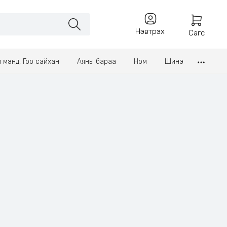
Нэвтрэх
Сагс
үл мэнд, Гоо сайхан
Аяны бараа
Ном
Шинэ