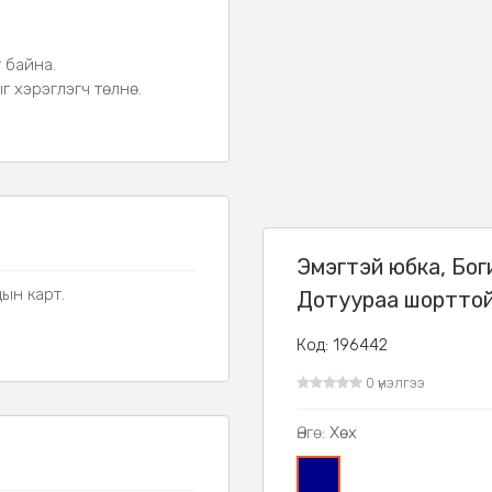
 байна.
 хэрэглэгч төлнө.
Эмэгтэй юбка, Бог
дын карт.
Дотуураа шорттой
Код: 196442
0 үнэлгээ
Өнгө:
Хөх
0