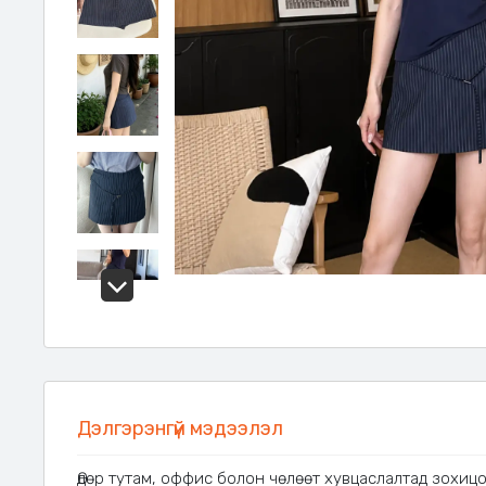
Дэлгэрэнгүй мэдээлэл
Өдөр тутам, оффис болон чөлөөт хувцаслалтад зохицо