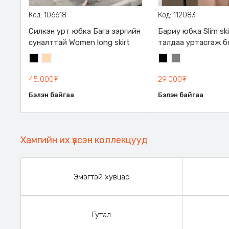
Код: 106618
Код: 112083
Силкэн урт юбка Бага зэргийн
Бариу юбка Slim ski
суналттай Women long skirt
талдаа уртасгаж б
таталтын уяатай
Хар
Тоорын
Хар
Саарал
шаргал
45,000₮
29,000₮
Бэлэн байгаа
Бэлэн байгаа
Хамгийн их үзсэн коллекцууд
Эмэгтэй хувцас
Гутал