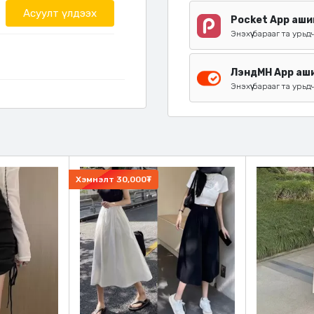
Асуулт үлдээх
Pocket App аши
Энэхүү барааг та урьд
ЛэндМН App аши
Энэхүү барааг та урьд
Хэмнэлт
30,000₮