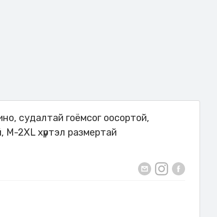
ино, судалтай гоёмсог оосортой,
, M-2XL хүртэл размертай