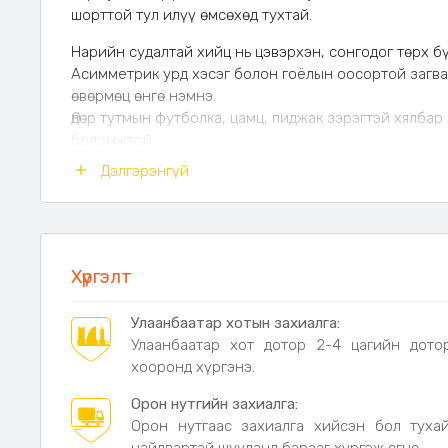
шорттой тул илүү өмсөхөд тухтай.
Нарийн судалтай хийц нь цэвэрхэн, сонгодог төрх б
Асимметрик урд хэсэг болон гоёлын оосортой загва
өвөрмөц өнгө нэмнэ.
Өдөр тутмын футболка, цамц, пиджак зэрэгтэй хялбар
боломжтой.
Материал:
Полиэфир хольцтой даавуу \нимгэн, зөөл
Дэлгэрэнгүй
эвтэйхэн\
Өнгө:
хар хөх дээр цагаан судалтай
Размер:
M L XL 2XL
Хүргэлт
Улаанбаатар хотын захиалга:
Улаанбаатар хот дотор 2-4 цагийн дото
хооронд хүргэнэ.
Орон нутгийн захиалга:
Орон нутгаас захиалга хийсэн бол туха