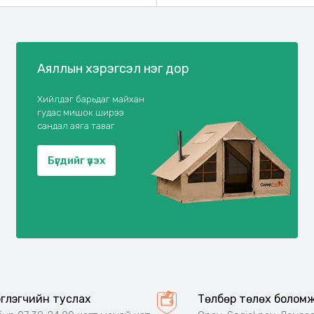
Аяллын хэрэгсэл нэг дор
Хийлдэг барьдаг майхан
гудас мишок ширээ
сандал аяга таваг
Бүгдийг үзэх
эглэгчийн туслах
Төлбөр төлөх болом