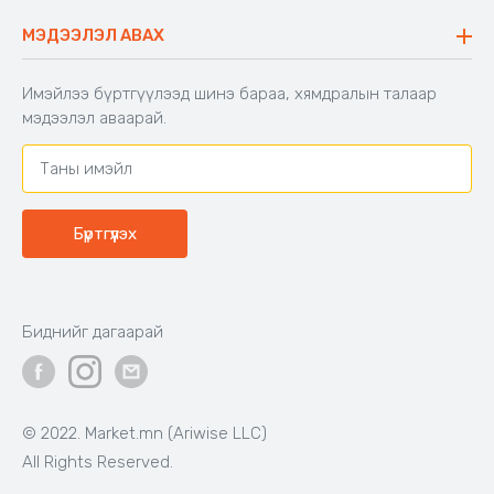
Хийлдэг гудас
Буцаалтын журам
МЭДЭЭЛЭЛ АВАХ
Аяны түшлэгтэй сандал
Захиалга шалгах
Хамтран ажиллах
Имэйлээ бүртгүүлээд шинэ бараа, хямдралын талаар
Холбоо барих
мэдээлэл аваарай.
Бүртгүүлэх
Биднийг дагаарай
© 2022. Market.mn (Ariwise LLC)
All Rights Reserved.