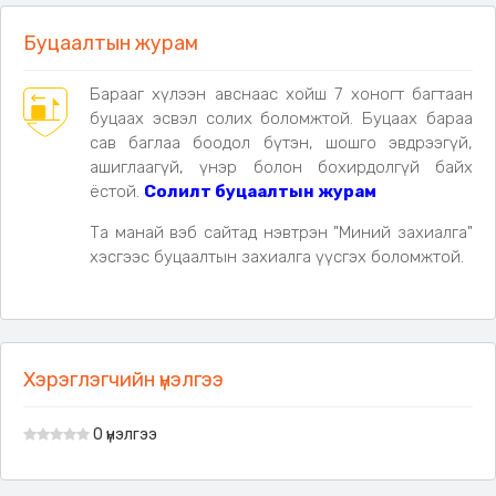
Буцаалтын журам
Барааг хүлээн авснаас хойш 7 хоногт багтаан
буцаах эсвэл солих боломжтой. Буцаах бараа
сав баглаа боодол бүтэн, шошго эвдрээгүй,
ашиглаагүй, үнэр болон бохирдолгүй байх
ёстой.
Солилт буцаалтын журам
Та манай вэб сайтад нэвтрэн "Миний захиалга"
хэсгээс буцаалтын захиалга үүсгэх боломжтой.
Хэрэглэгчийн үнэлгээ
0 үнэлгээ