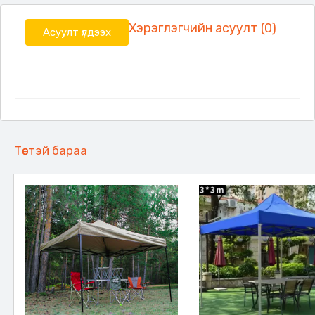
Хэрэглэгчийн асуулт (0)
Асуулт үлдээх
Төстэй бараа