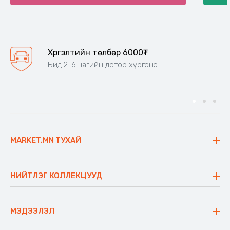
Хүргэлтийн төлбөр 6000₮
Бид 2-6 цагийн дотор хүргэнэ
MARKET.MN ТУХАЙ
Бидний тухай
Үнэт зүйлс
НИЙТЛЭГ КОЛЛЕКЦУУД
Ажлын байр
Майхан
Ажиллах арга барил
Сүүдрэвч
МЭДЭЭЛЭЛ
Блог
Аяны ширээ
Түгээмэл асуулт