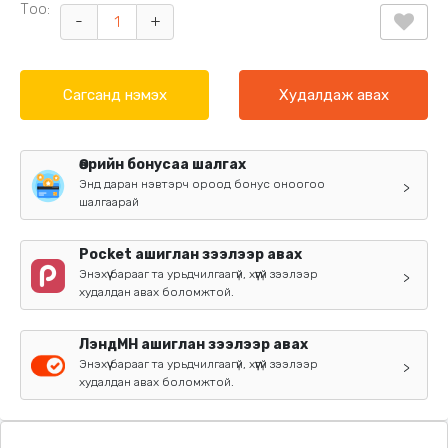
Тоо:
-
+
Сагсанд нэмэх
Худалдаж авах
Өөрийн бонусаа шалгах
Энд даран нэвтэрч ороод бонус оноогоо
>
шалгаарай
Pocket ашиглан зээлээр авах
Энэхүү барааг та урьдчилгаагүй, хүүгүй зээлээр
>
худалдан авах боломжтой.
ЛэндМН ашиглан зээлээр авах
Энэхүү барааг та урьдчилгаагүй, хүүгүй зээлээр
>
худалдан авах боломжтой.