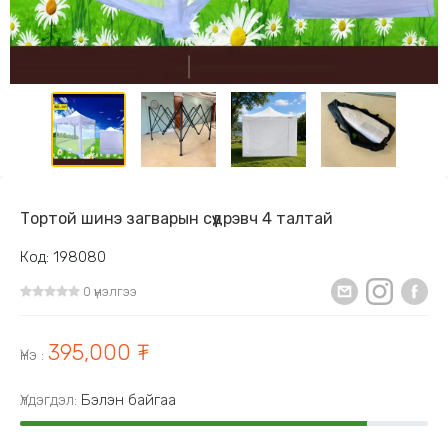
Тортой шинэ загварын сүүдрэвч 4 талтай
Код: 198080
0 үнэлгээ
395,000 ₮
Үнэ
:
Үлдэгдэл:
Бэлэн байгаа