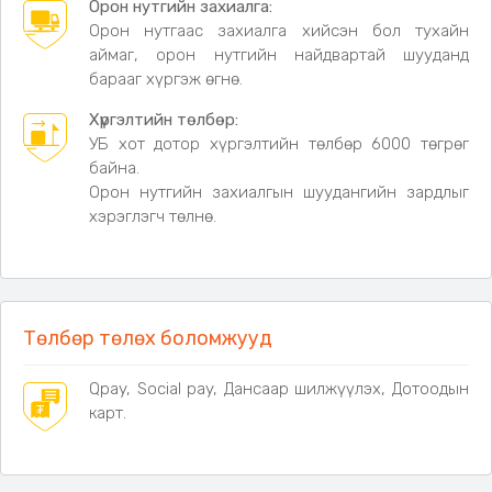
Дэлгэрэнгүй мэдээлэл
Орон нутгийн захиалга:
Орон нутгаас захиалга хийсэн бол тухайн
•
Багтаамж:
6-10 хүн
аймаг, орон нутгийн найдвартай шууданд
•
Хэмжээ:
300 × 300 см
барааг хүргэж өгнө.
•
Баганын өндөр:
210 см
• Материал:
420D Graphene даавуу
Хүргэлтийн төлбөр:
• Каркас:
Хайлшин ган
УБ хот дотор хүргэлтийн төлбөр 6000 төгрөг
• Өнгө:
Цагаан
байна.
• Эвхээтэй хэмжээ:
157 × 35 × 23 см
Орон нутгийн захиалгын шуудангийн зардлыг
• Хана:
4 талын салдаг хаалттай, тортой
хэрэглэгч төлнө.
•
Төлбөр төлөх боломжууд
Qpay, Social pay, Дансаар шилжүүлэх, Дотоодын
карт.