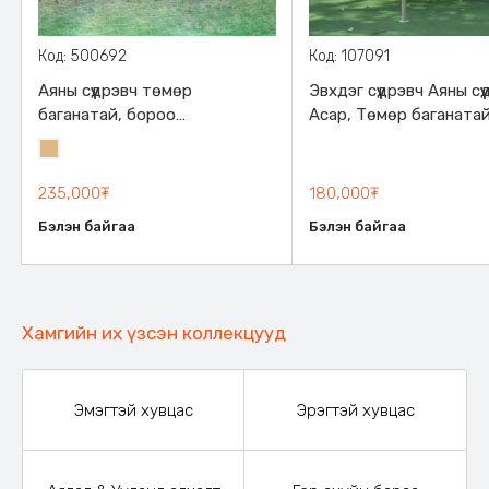
Код: 500692
Код: 107091
Аяны сүүдрэвч төмөр
Эвхдэг сүүдрэвч Аяны сүү
баганатай, бороо
Асар, Төмөр баганатай
нэвтэрдэггүй зузаан
Бороо ус нэвтэрдэггүй
Элсэн
материалтай, 300*300см
материалтай, 300х30
бор
хэмжээтэй, эвхэгддэг,
235,000₮
180,000₮
өөрөөсөө зориулалтын
Бэлэн байгаа
Бэлэн байгаа
бариултай ууттай
Хамгийн их үзсэн коллекцууд
Эмэгтэй хувцас
Эрэгтэй хувцас