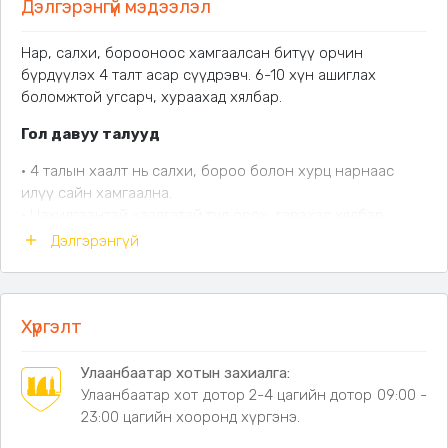
Дэлгэрэнгүй мэдээлэл
Нар, салхи, борооноос хамгаалсан битүү орчин
бүрдүүлэх 4 талт асар сүүдрэвч. 6-10 хүн ашиглах
боломжтой угсарч, хураахад хялбар.
Гол давуу талууд
• 4 талын хаалт нь салхи, бороо болон хурц нарнаас
илүү сайн хамгаална.
• Цахилгаантай хаалгатай тул орох, гарахад хялбар
бөгөөд дотор орчныг тусгаарлана.
Дэлгэрэнгүй
• 420D Graphene даавуун бүрээс нь элэгдэл, цаг агаарын
нөлөөнд тэсвэртэй.
• Хайлшин ган каркас нь тогтвортой байдал болон
эдэлгээг нэмэгдүүлнэ.
Хүргэлт
• Хажуу ханыг салгаж ашиглах боломжтой тул
хэрэгцээндээ тохируулан ашиглана.
Улаанбаатар хотын захиалга:
• 5-10 минутын дотор угсарч болох эвхэгддэг хийц нь
Улаанбаатар хот дотор 2-4 цагийн дотор 09:00 -
зөөвөрлөх, хадгалахад хялбар.
23:00 цагийн хооронд хүргэнэ.