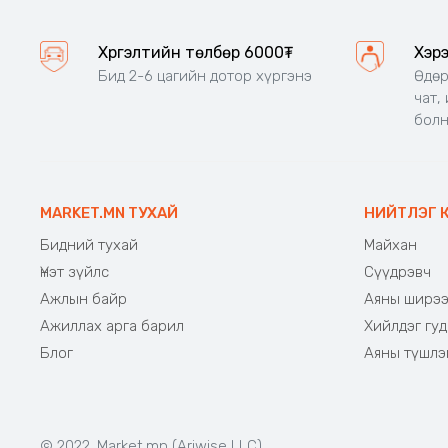
Хүргэлтийн төлбөр 6000₮
Хэр
Бид 2-6 цагийн дотор хүргэнэ
Өдөр
чат,
бол
MARKET.MN ТУХАЙ
НИЙТЛЭГ 
Бидний тухай
Майхан
Үнэт зүйлс
Сүүдрэвч
Ажлын байр
Аяны ширэ
Ажиллах арга барил
Хийлдэг гуд
Блог
Аяны түшлэ
© 2022. Market.mn (Ariwise LLC)