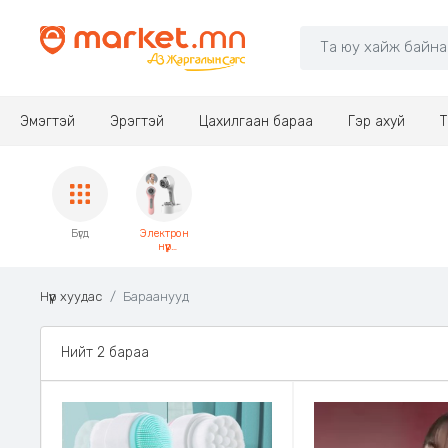
Эмэгтэй
Эрэгтэй
Цахилгаан бараа
Гэр ахуй
Т
Бүгд
Электрон
нүүр
цэвэрлэгч
Нүүр хуудас
Бараанууд
Нийт 2 бараа