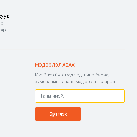
жууд
ар
карт
МЭДЭЭЛЭЛ АВАХ
Имэйлээ бүртгүүлээд шинэ бараа,
хямдралын талаар мэдээлэл аваарай.
Бүртгүүлэх