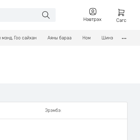
Нэвтрэх
Сагс
үл мэнд, Гоо сайхан
Аяны бараа
Ном
Шинэ
Эрэмбэ: