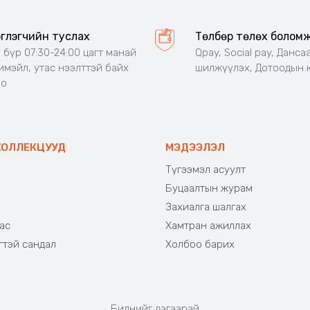
эглэгчийн туслах
Төлбөр төлөх болом
 бүр 07:30-24:00 цагт манай
Qpay, Social pay, Данса
 имэйл, утас нээлттэй байх
шилжүүлэх, Дотоодын 
но
КОЛЛЕКЦУУД
МЭДЭЭЛЭЛ
Түгээмэл асуулт
Буцаалтын журам
э
Захиалга шалгах
ас
Хамтран ажиллах
гтэй сандал
Холбоо барих
Биднийг дагаарай