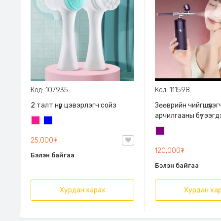
Код: 107935
Код: 111598
2 талт нүүр цэвэрлэгч сойз
Зөөврийн чийгшүүлэг
арчилгааны бүтээгдэ
Ягаан
Цэнхэр
найрлагын 95%-ийг
Нил
хүчилтөрөгчтэй хам
25,000₮
ягаан
шүршсэнээр таны ар
120,000₮
Бэлэн байгаа
хурдан нэвтрэх бө
Бэлэн байгаа
арьсны гүнд маш са
өгөхөөс гадна хүчилтөрөгчийн
дутагдлаас сэргий
Хурдан харах
Хурдан ха