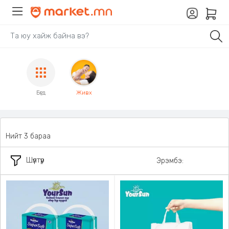
Бүгд
Живх
Нийт 3 бараа
Шүүлтүүр
Эрэмбэ: