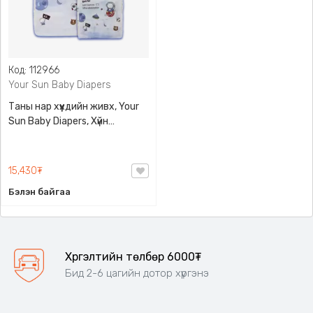
Код: 112966
Your Sun Baby Diapers
Таны нар хүүхдийн живх, Your
Sun Baby Diapers, Хүйн
хамгаалалттай, супер нимгэн
загвар
15,430₮
Бэлэн байгаа
Хүргэлтийн төлбөр 6000₮
Бид 2-6 цагийн дотор хүргэнэ