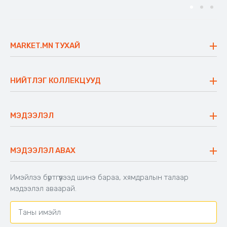
MARKET.MN ТУХАЙ
Бидний тухай
Үнэт зүйлс
НИЙТЛЭГ КОЛЛЕКЦУУД
Ажлын байр
Майхан
Ажиллах арга барил
Сүүдрэвч
МЭДЭЭЛЭЛ
Блог
Аяны ширээ
Түгээмэл асуулт
Хийлдэг гудас
Буцаалтын журам
МЭДЭЭЛЭЛ АВАХ
Аяны түшлэгтэй сандал
Захиалга шалгах
Хамтран ажиллах
Имэйлээ бүртгүүлээд шинэ бараа, хямдралын талаар
Холбоо барих
мэдээлэл аваарай.