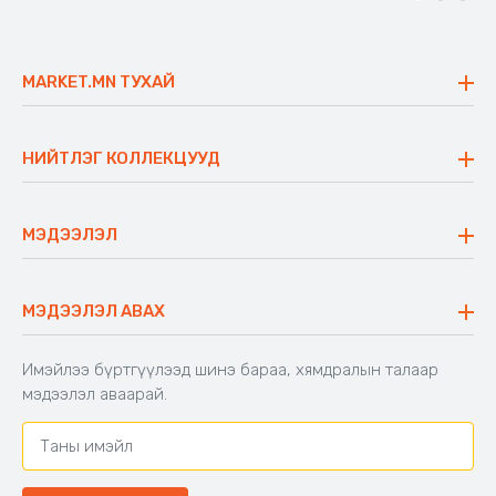
MARKET.MN ТУХАЙ
Бидний тухай
Үнэт зүйлс
НИЙТЛЭГ КОЛЛЕКЦУУД
Ажлын байр
Майхан
Ажиллах арга барил
Сүүдрэвч
МЭДЭЭЛЭЛ
Блог
Аяны ширээ
Түгээмэл асуулт
Хийлдэг гудас
Буцаалтын журам
МЭДЭЭЛЭЛ АВАХ
Аяны түшлэгтэй сандал
Захиалга шалгах
Хамтран ажиллах
Имэйлээ бүртгүүлээд шинэ бараа, хямдралын талаар
Холбоо барих
мэдээлэл аваарай.