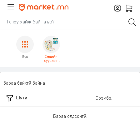
Бүгд
Хүүхдийн
суудлын
дэвсгэр
бараа байхгүй байна
Шүүлтүүр
Эрэмбэ:
Бараа олдсонгүй.