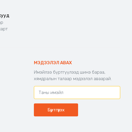
жууд
ар
карт
МЭДЭЭЛЭЛ АВАХ
Имэйлээ бүртгүүлээд шинэ бараа,
хямдралын талаар мэдээлэл аваарай.
Бүртгүүлэх