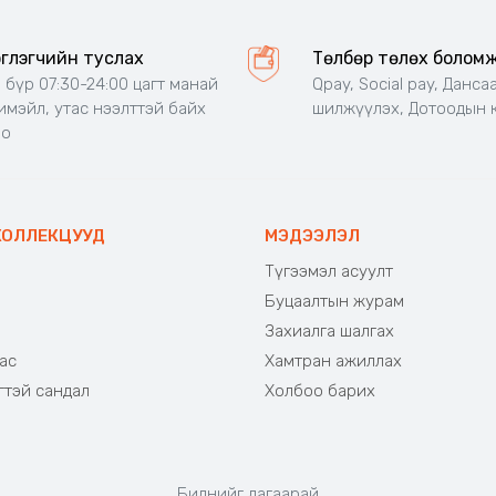
эглэгчийн туслах
Төлбөр төлөх болом
 бүр 07:30-24:00 цагт манай
Qpay, Social pay, Данса
 имэйл, утас нээлттэй байх
шилжүүлэх, Дотоодын 
но
КОЛЛЕКЦУУД
МЭДЭЭЛЭЛ
Түгээмэл асуулт
Буцаалтын журам
э
Захиалга шалгах
ас
Хамтран ажиллах
гтэй сандал
Холбоо барих
Биднийг дагаарай