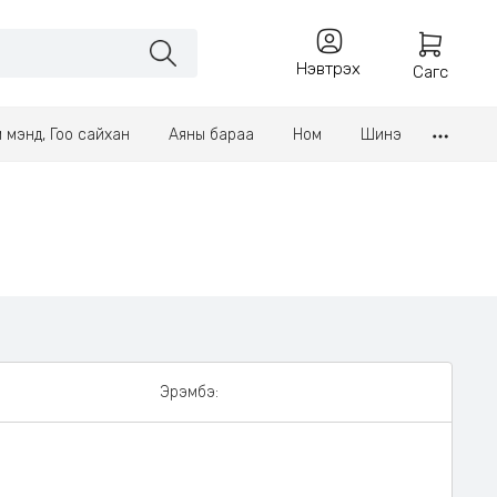
Нэвтрэх
Сагс
үл мэнд, Гоо сайхан
Аяны бараа
Ном
Шинэ
Эрэмбэ: