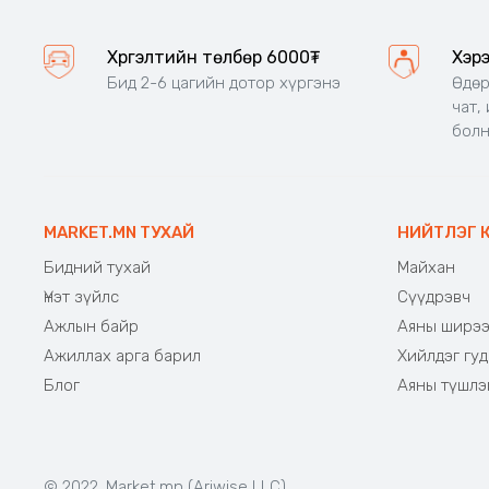
Хүргэлтийн төлбөр 6000₮
Хэр
Бид 2-6 цагийн дотор хүргэнэ
Өдөр
чат,
бол
MARKET.MN ТУХАЙ
НИЙТЛЭГ 
Бидний тухай
Майхан
Үнэт зүйлс
Сүүдрэвч
Ажлын байр
Аяны ширэ
Ажиллах арга барил
Хийлдэг гуд
Блог
Аяны түшлэ
© 2022. Market.mn (Ariwise LLC)