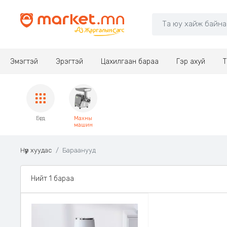
Эмэгтэй
Эрэгтэй
Цахилгаан бараа
Гэр ахуй
Т
Бүгд
Махны
машин
Нүүр хуудас
Бараанууд
Нийт 1 бараа