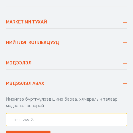
MARKET.MN ТУХАЙ
Бидний тухай
Үнэт зүйлс
НИЙТЛЭГ КОЛЛЕКЦУУД
Ажлын байр
Майхан
Ажиллах арга барил
Сүүдрэвч
МЭДЭЭЛЭЛ
Блог
Аяны ширээ
Түгээмэл асуулт
Хийлдэг гудас
Буцаалтын журам
МЭДЭЭЛЭЛ АВАХ
Аяны түшлэгтэй сандал
Захиалга шалгах
Хамтран ажиллах
Имэйлээ бүртгүүлээд шинэ бараа, хямдралын талаар
Холбоо барих
мэдээлэл аваарай.