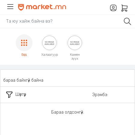
Бүгд
Халаагуур
Камен
зуух
бараа байхгүй байна
Шүүлтүүр
Эрэмбэ:
Бараа олдсонгүй.