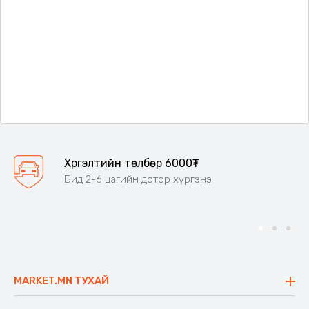
Хүргэлтийн төлбөр 6000₮
Бид 2-6 цагийн дотор хүргэнэ
MARKET.MN ТУХАЙ
Бидний тухай