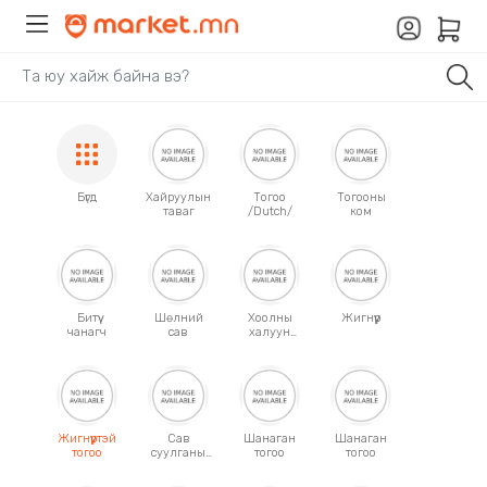
Бүгд
Хайруулын
Тогоо
Тогооны
таваг
/Dutch/
ком
Битүү
Шөлний
Хоолны
Жигнүүр
чанагч
сав
халуун
сав
/том/
Жигнүүртэй
Сав
Шанаган
Шанаган
тогоо
суулганы
тогоо
тогоо
сэт