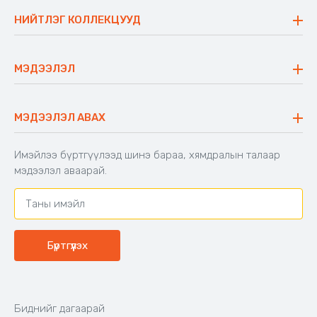
Үнэт зүйлс
НИЙТЛЭГ КОЛЛЕКЦУУД
Ажлын байр
Майхан
Ажиллах арга барил
Сүүдрэвч
МЭДЭЭЛЭЛ
Блог
Аяны ширээ
Түгээмэл асуулт
Хийлдэг гудас
Буцаалтын журам
МЭДЭЭЛЭЛ АВАХ
Аяны түшлэгтэй сандал
Захиалга шалгах
Хамтран ажиллах
Имэйлээ бүртгүүлээд шинэ бараа, хямдралын талаар
Холбоо барих
мэдээлэл аваарай.
Бүртгүүлэх
Биднийг дагаарай