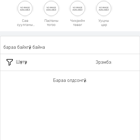
Сав
Пастаны
Чихрийн
Ууцны
суулганы
тогоо
таваг
цар
бариул
бараа байхгүй байна
Шүүлтүүр
Эрэмбэ:
Бараа олдсонгүй.