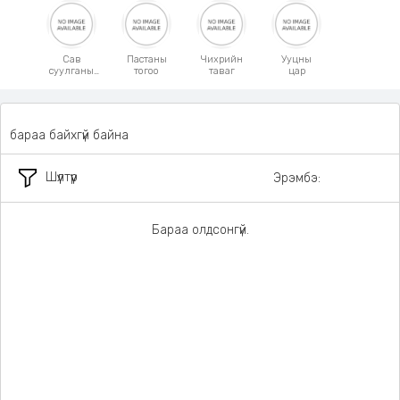
Сав
Пастаны
Чихрийн
Ууцны
суулганы
тогоо
таваг
цар
бариул
бараа байхгүй байна
Шүүлтүүр
Эрэмбэ:
Бараа олдсонгүй.