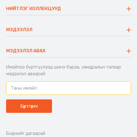
Үнэт зүйлс
НИЙТЛЭГ КОЛЛЕКЦУУД
Ажлын байр
Майхан
Ажиллах арга барил
Сүүдрэвч
МЭДЭЭЛЭЛ
Блог
Аяны ширээ
Түгээмэл асуулт
Хийлдэг гудас
Буцаалтын журам
МЭДЭЭЛЭЛ АВАХ
Аяны түшлэгтэй сандал
Захиалга шалгах
Хамтран ажиллах
Имэйлээ бүртгүүлээд шинэ бараа, хямдралын талаар
Холбоо барих
мэдээлэл аваарай.
Бүртгүүлэх
Биднийг дагаарай