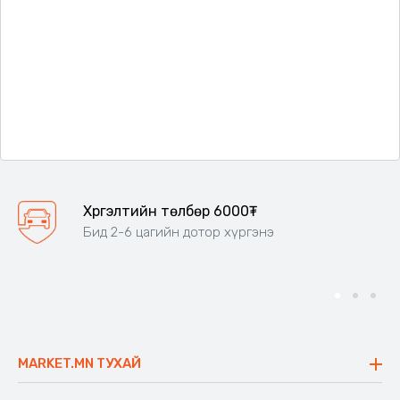
Хүргэлтийн төлбөр 6000₮
Бид 2-6 цагийн дотор хүргэнэ
MARKET.MN ТУХАЙ
Бидний тухай