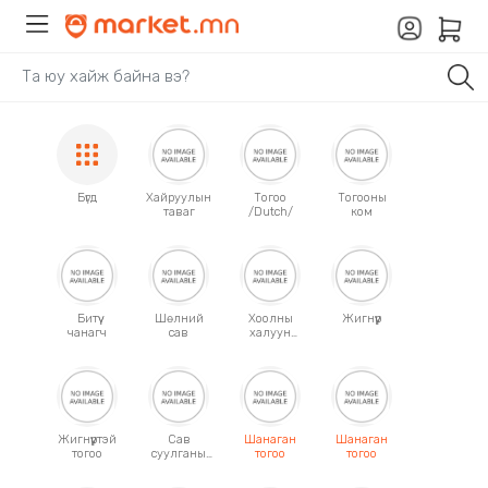
Бүгд
Хайруулын
Тогоо
Тогооны
таваг
/Dutch/
ком
Битүү
Шөлний
Хоолны
Жигнүүр
чанагч
сав
халуун
сав
/том/
Жигнүүртэй
Сав
Шанаган
Шанаган
тогоо
суулганы
тогоо
тогоо
сэт