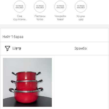
Сав
Пастаны
Чихрийн
Ууцны
суулганы
тогоо
таваг
цар
бариул
Нийт 1 бараа
Шүүлтүүр
Эрэмбэ: