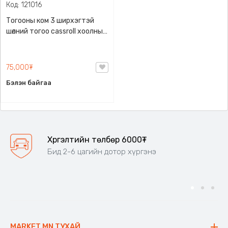
Код: 121016
Тогооны ком 3 ширхэгтэй
шөлний тогоо cassroll хоолны
сав
75,000₮
Бэлэн байгаа
Хүргэлтийн төлбөр 6000₮
Бид 2-6 цагийн дотор хүргэнэ
MARKET.MN ТУХАЙ