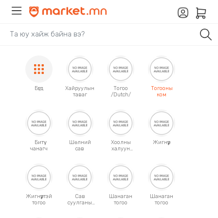
Бүгд
Хайруулын
Тогоо
Тогооны
таваг
/Dutch/
ком
Битүү
Шөлний
Хоолны
Жигнүүр
чанагч
сав
халуун
сав
/том/
Жигнүүртэй
Сав
Шанаган
Шанаган
тогоо
суулганы
тогоо
тогоо
сэт