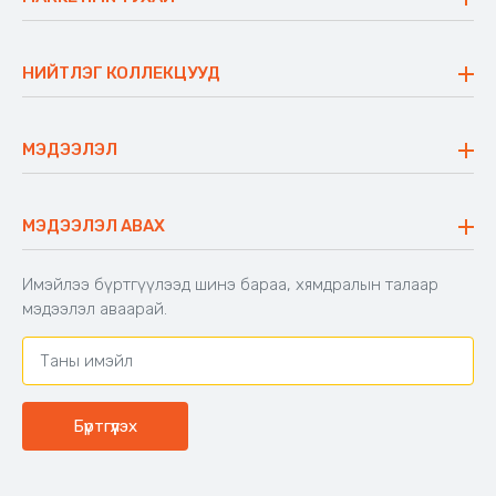
Бидний тухай
Үнэт зүйлс
НИЙТЛЭГ КОЛЛЕКЦУУД
Ажлын байр
Майхан
Ажиллах арга барил
Сүүдрэвч
МЭДЭЭЛЭЛ
Блог
Аяны ширээ
Түгээмэл асуулт
Хийлдэг гудас
Буцаалтын журам
МЭДЭЭЛЭЛ АВАХ
Аяны түшлэгтэй сандал
Захиалга шалгах
Хамтран ажиллах
Имэйлээ бүртгүүлээд шинэ бараа, хямдралын талаар
Холбоо барих
мэдээлэл аваарай.
Бүртгүүлэх