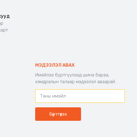
жууд
ар
карт
МЭДЭЭЛЭЛ АВАХ
Имэйлээ бүртгүүлээд шинэ бараа,
хямдралын талаар мэдээлэл аваарай.
Бүртгүүлэх