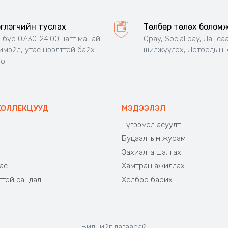
эглэгчийн туслах
Төлбөр төлөх болом
 бүр 07:30-24:00 цагт манай
Qpay, Social pay, Данса
 имэйл, утас нээлттэй байх
шилжүүлэх, Дотоодын 
но
КОЛЛЕКЦУУД
МЭДЭЭЛЭЛ
Түгээмэл асуулт
Буцаалтын журам
э
Захиалга шалгах
ас
Хамтран ажиллах
гтэй сандал
Холбоо барих
Биднийг дагаарай