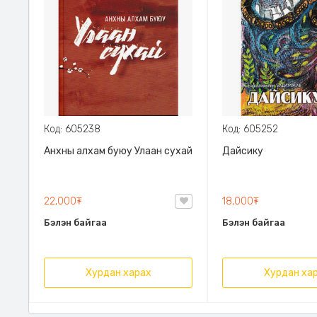
Код: 605238
Код: 605252
Анхны алхам буюу Улаан сухай
Дайсику
22,000₮
18,000₮
Бэлэн байгаа
Бэлэн байгаа
Хурдан харах
Хурдан ха