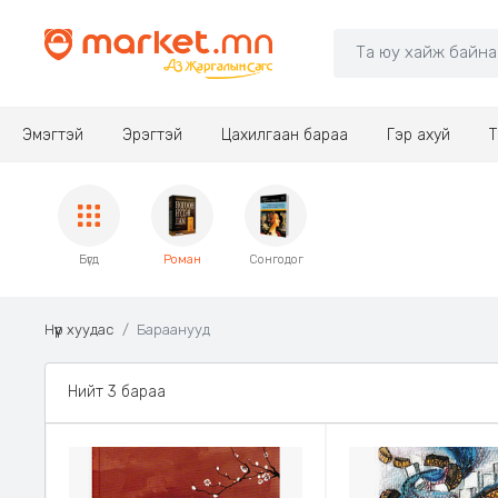
Эмэгтэй
Эрэгтэй
Цахилгаан бараа
Гэр ахуй
Т
Бүгд
Роман
Сонгодог
Нүүр хуудас
Бараанууд
Нийт 3 бараа