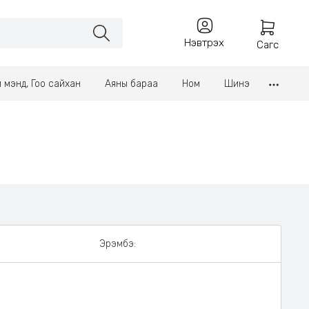
Нэвтрэх
Сагс
үл мэнд, Гоо сайхан
Аяны бараа
Ном
Шинэ
Эрэмбэ: