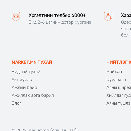
Хүргэлтийн төлбөр 6000₮
Хэр
Бид 2-6 цагийн дотор хүргэнэ
Өдөр
чат,
бол
MARKET.MN ТУХАЙ
НИЙТЛЭГ 
Бидний тухай
Майхан
Үнэт зүйлс
Сүүдрэвч
Ажлын байр
Аяны ширэ
Ажиллах арга барил
Хийлдэг гуд
Блог
Аяны түшлэ
© 2022. Market.mn (Ariwise LLC)