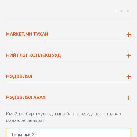
MARKET.MN ТУХАЙ
Бидний тухай
Үнэт зүйлс
НИЙТЛЭГ КОЛЛЕКЦУУД
Ажлын байр
Майхан
Ажиллах арга барил
Сүүдрэвч
МЭДЭЭЛЭЛ
Блог
Аяны ширээ
Түгээмэл асуулт
Хийлдэг гудас
Буцаалтын журам
МЭДЭЭЛЭЛ АВАХ
Аяны түшлэгтэй сандал
Захиалга шалгах
Хамтран ажиллах
Имэйлээ бүртгүүлээд шинэ бараа, хямдралын талаар
Холбоо барих
мэдээлэл аваарай.