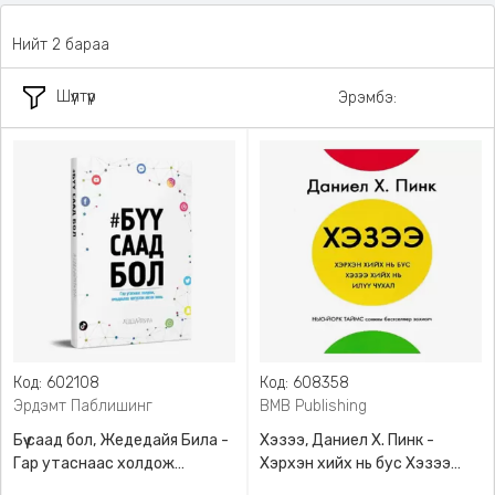
Нийт 2 бараа
Шүүлтүүр
Эрэмбэ:
Код: 602108
Код: 608358
Эрдэмт Паблишинг
BMB Publishing
Бүү саад бол, Жедедайя Била -
Хэзээ, Даниел Х. Пинк -
Гар утаснаас холдож
Хэрхэн хийх нь бус Хэзээ
амьдралаа эргүүлэн авсан
хийх нь илүү чухал, BMB