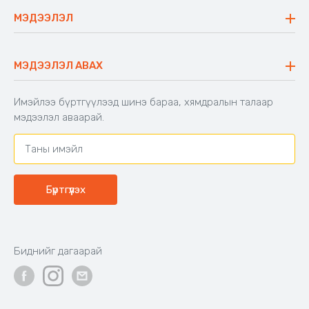
Ажиллах арга барил
Сүүдрэвч
МЭДЭЭЛЭЛ
Блог
Аяны ширээ
Түгээмэл асуулт
Хийлдэг гудас
Буцаалтын журам
МЭДЭЭЛЭЛ АВАХ
Аяны түшлэгтэй сандал
Захиалга шалгах
Хамтран ажиллах
Имэйлээ бүртгүүлээд шинэ бараа, хямдралын талаар
Холбоо барих
мэдээлэл аваарай.
Бүртгүүлэх
Биднийг дагаарай