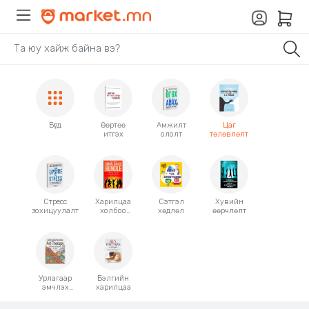
Бүгд
Өөртөө
Амжилт
Цаг
итгэх
ололт
төлөвлөлт
Стресс
Харилцаа
Сэтгэл
Хувийн
зохицуулалт
холбоо
хөдлөл
өөрчлөлт
Нийгмийн
ур
чадвар
Урлагаар
Бэлгийн
эмчлэх
харилцаа
Тайвшрал