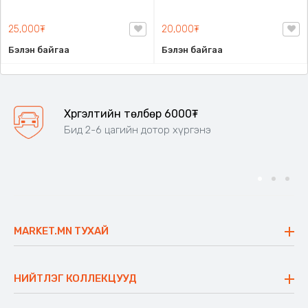
минь, Эрдэмт Паблишинг,
Publishing, 9789997894779
9789919235192
25,000₮
20,000₮
Бэлэн байгаа
Бэлэн байгаа
Хүргэлтийн төлбөр 6000₮
Бид 2-6 цагийн дотор хүргэнэ
MARKET.MN ТУХАЙ
Бидний тухай
Үнэт зүйлс
НИЙТЛЭГ КОЛЛЕКЦУУД
Ажлын байр
Майхан