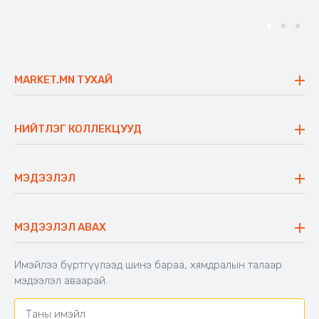
MARKET.MN ТУХАЙ
Бидний тухай
Үнэт зүйлс
НИЙТЛЭГ КОЛЛЕКЦУУД
Ажлын байр
Майхан
Ажиллах арга барил
Сүүдрэвч
МЭДЭЭЛЭЛ
Блог
Аяны ширээ
Түгээмэл асуулт
Хийлдэг гудас
Буцаалтын журам
МЭДЭЭЛЭЛ АВАХ
Аяны түшлэгтэй сандал
Захиалга шалгах
Хамтран ажиллах
Имэйлээ бүртгүүлээд шинэ бараа, хямдралын талаар
Холбоо барих
мэдээлэл аваарай.