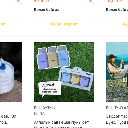
49,000₮
119,000₮
3 түвшний 
Бэлэн байгаа
Бэлэн байг
тохируулг
рах
Хурдан харах
Ху
Код: 691937
Код: 19098
KEINA
 сав, 10л
Эвхдэг тэр
той,
Аялалын саван шампуны сет,
цүнх, Түрд