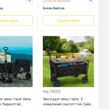
29,000₮
35,000₮
ус гаргах
аа
Бэлэн байгаа
атай
рдан харах
Хурдан харах
3
Код: 193212
эг аяны тэрэг Аяны
Эвхэгддэг аяны тэрэг, 2
эг бариултай,
хэмжээний сонголттой, Сайн