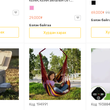
ериалтай,
KEINA, KEINA аялалын сет,
Дугуйтай, 
Хар
ад
250мл, Эрүүл, 3ш аялалын сет
хэмжээтэ
Бүдэг
лд
69,000₮
99
ягаан
29,000₮
Бэлэн байг
Бэлэн байгаа
рах
Ху
Хурдан харах
Код: 194991
Код: 19388