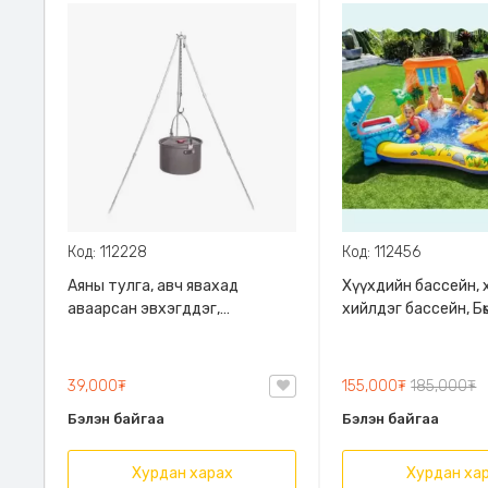
Код: 112228
Код: 112456
Аяны тулга, авч явахад
Хүүхдийн бассейн, 
аваарсан эвхэгддэг,
хийлдэг бассейн, Бөм
ашиглахад хялбар, Mini
Зуны халуун өдрүүд
camping tripod
сэрүүцүүлнэ
39,000₮
155,000₮
185,000₮
Бэлэн байгаа
Бэлэн байгаа
Хурдан харах
Хурдан ха