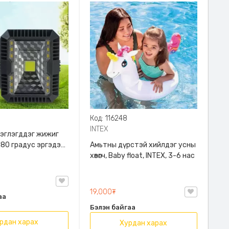
Код: 116248
INTEX
эглэгддэг жижиг
180 градус эргэдэг,
Амьтны дүрстэй хийлдэг усны
хөвөгч, Baby float, INTEX, 3-6 нас
19,000₮
аа
Бэлэн байгаа
рдан харах
Хурдан харах