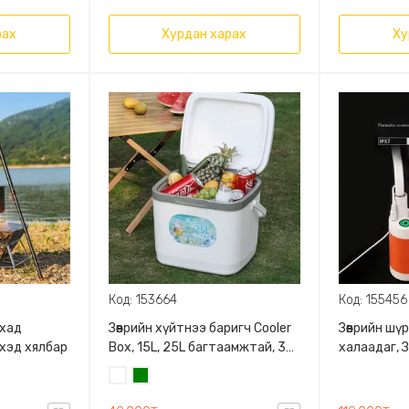
рах
Хурдан харах
Ху
Код: 153664
Код: 155456
ахад
Зөөврийн хүйтнээ баригч Cooler
Зөөврийн шү
эхэд хялбар
Box, 15L, 25L багтаамжтай, 3
халаадаг, 
давхарга бүхий материалтай,
материалт
Цагаан
Ногоон
бат бөх, 2 өнгөний сонголттой, Ус
толгой, Ус
хөлдөөх сав дагалдана
дэлгэцтэй,