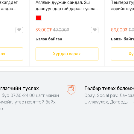
Эвхэгддэг
Аяллын дүүжин сандал, 2ш
Температу
талдаа
даавуун дэртэй дэрээ түшлэг
зөөврийн шү
даацтай
болгон ашиглах, бат бөх
зугаалганд
Улаан
материалтай дүүжин ор.
тохиромжтой
Өлгүүртэй дүүжин сандал
насостой, 
39,000₮
49,000₮
89,000₮
11
зөөврийн шү
Бэлэн байгаа
Бэлэн байг
усгүй үед 
төхөөрөмж
рах
Хурдан харах
Ху
эглэгчийн туслах
Төлбөр төлөх болом
 бүр 07:30-24:00 цагт манай
Qpay, Social pay, Данса
 имэйл, утас нээлттэй байх
шилжүүлэх, Дотоодын 
но