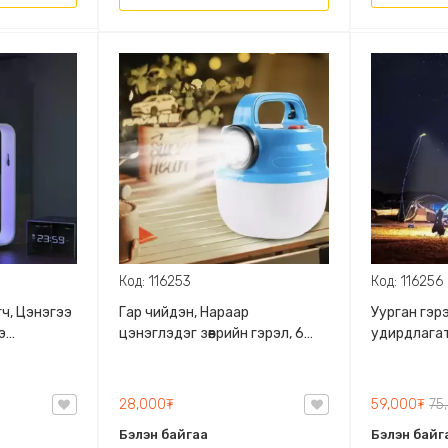
Код: 116253
Код: 116256
ч, Цэнэгээ
Гар чийдэн, Нараар
Уурган гэр
э
цэнэглэдэг зөөврийн гэрэл, 6
удирдлагат
гөх нүдтэй,
төрлөөр асдаг, Дэгээтэй,
хамгаалалт
Цэнэгийн хувь харагддаг
тохируулг
28,000₮
59,000₮
75
Бэлэн байгаа
Бэлэн байг