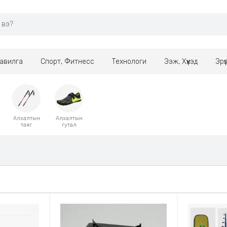
авилга
Спорт, Фитнесс
Технологи
Ээж, Хүүхэд
Эрү
Алхалтын
Алхалтын
таяг
гутал