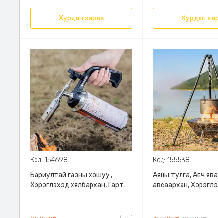
Хурдан харах
Хурдан ха
Код: 154698
Код: 155538
Бариултай газны хошуу ,
Аяны тулга, Авч яв
Хэрэглэхэд хялбархан, Гарт
авсаархан, Хэрэгл
барихад эвтэйхэн