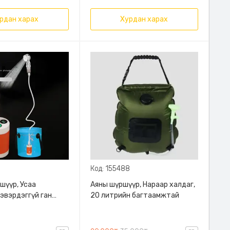
рдан харах
Хурдан харах
Код: 155488
ршүүр, Усаа
Аяны шүршүүр, Нараар халдаг,
Зэвэрдэггүй ган
20 литрийн багтаамжтай
ай шүршүүрийн
ны градус заагч
 5000mah battery,