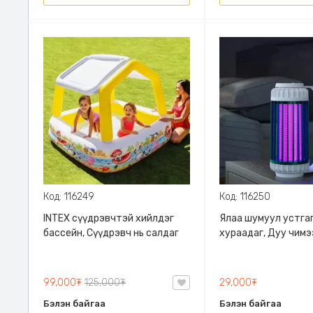
Код: 116249
Код: 116250
INTEX сүүдрэвчтэй хийлдэг
Ялаа шумуул устгаг
бассейн, Сүүдрэвч нь салдаг
хураадаг, Дуу чимэ
гаргахгүй, Хананд өл
2 өнгөөр асдаг
99,000₮
125,000₮
29,000₮
Бэлэн байгаа
Бэлэн байгаа