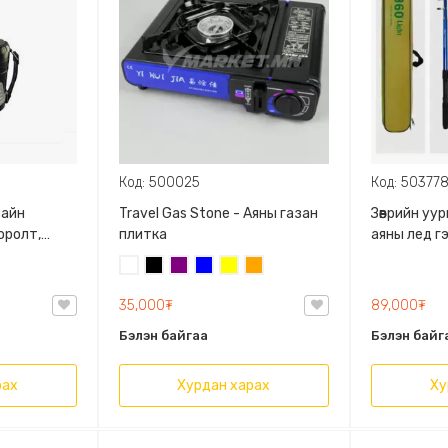
Код: 500025
Код: 50377
зайн
Travel Gas Stone - Аяны газан
Зөөврийн уу
оролт,
плитка
аяны лед г
гдэнэ
эргэдэг, А
Цагаан
Хар
Нил
Цэнхэр
Шар
Улбар
Усны хамга
ягаан
шар
800Ваттын
35,000₮
89,000₮
Бэлэн байгаа
Бэлэн байг
рах
Хурдан харах
Ху