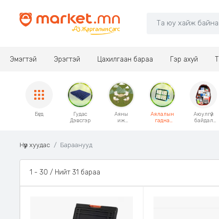
Эмэгтэй
Эрэгтэй
Цахилгаан бараа
Гэр ахуй
Т
Бүгд
Гудас
Аяны
Аялалын
Аюулгүй
Дэвсгэр
иж
гадна
байдал
бүрдэл
ашиглах
Анхны
хэрэгсэл
хэрэгслүүд
тусламж
Нүүр хуудас
Бараанууд
1 - 30 / Нийт 31 бараа