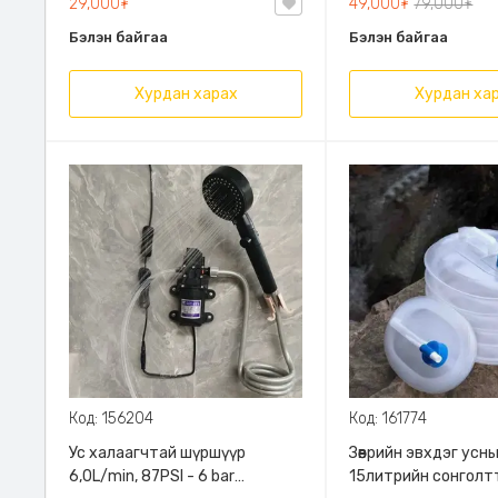
29,000₮
49,000₮
79,000₮
Бэлэн байгаа
Бэлэн байгаа
Хурдан харах
Хурдан ха
Код: 156204
Код: 161774
Ус халаагчтай шүршүүр
Зөөврийн эвхдэг усны
6,0L/min, 87PSI - 6 bar
15литрийн сонголт