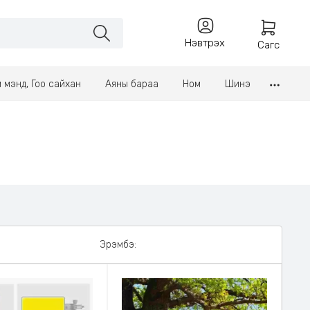
Нэвтрэх
Сагс
үл мэнд, Гоо сайхан
Аяны бараа
Ном
Шинэ
Эрэмбэ: