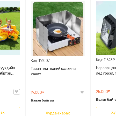
Код: 116239
Код: 116007
хүүхдийн
Нараар цэн
Газан плиткaний салхины
бөгтэй,
лед гэрэл, 
хаалт
ийг
4 өнгөөр асдаг
25,000₮
19,000₮
Бэлэн байг
Бэлэн байгаа
рах
Ху
Хурдан харах