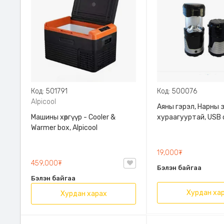
Код: 501791
Код: 500076
Alpicool
Аяны гэрэл, Нарны 
Машины хөргүүр - Cooler &
хураагууртай, USB 
Warmer box, Alpicool
220V - оор цэнэглэ
19,000₮
459,000₮
Бэлэн байгаа
Бэлэн байгаа
Хурдан ха
Хурдан харах