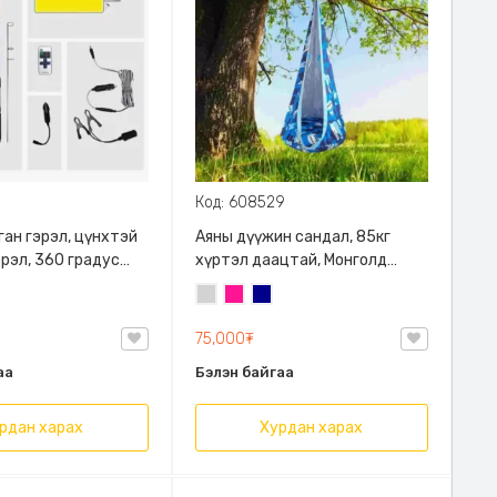
8
Код: 608529
рган гэрэл, цүнхтэй
Аяны дүүжин сандал, 85кг
эрэл, 360 градус
хүртэл даацтай, Монголд
лсын удирдлагатай,
үйлдвэрлэв
Цайвар
Ягаан
Хөх
алалттай,
саарал
 хүчин чадалтай
75,000₮
аа
Бэлэн байгаа
рдан харах
Хурдан харах