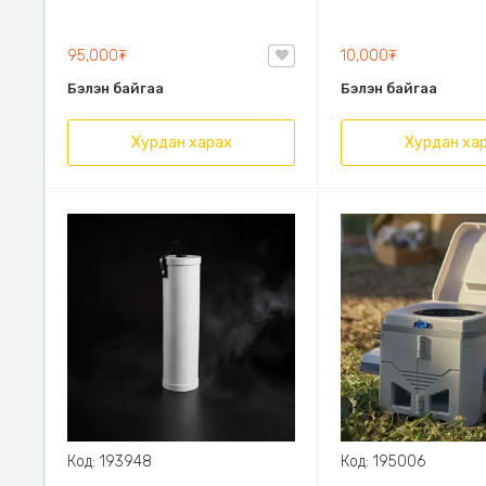
даралттай 100W чадалтай,
Өтгөрүүлсэн PE мат
Халаагчаа хэрэглэхгүйгээр
Цорготой, авч явах
шүршүүрээ ашиглаж болно,
авсаархан, элэгдэ
95,000₮
10,000₮
тогонд залгаж ажиллана
тэсвэртэй
Бэлэн байгаа
Бэлэн байгаа
Хурдан харах
Хурдан ха
Код: 193948
Код: 195006