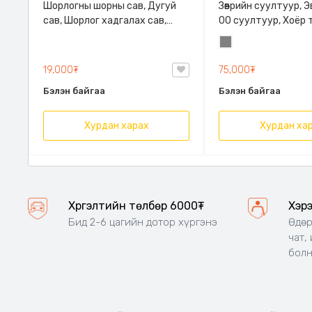
Шорлогны шорны сав, Дугуй
Зөөврийн суултуур, 
сав, Шорлог хадгалах сав,
00 суултуур, Хоёр 
Аяллын Сав
тавиуртай, 150 кг 
Саарал
19,000₮
75,000₮
Бэлэн байгаа
Бэлэн байгаа
Хурдан харах
Хурдан ха
Хүргэлтийн төлбөр 6000₮
Хэр
Бид 2-6 цагийн дотор хүргэнэ
Өдөр
чат,
бол