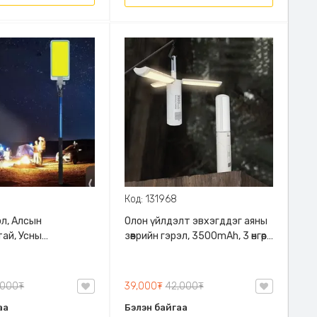
Код: 131968
эл, Алсын
Олон үйлдэлт эвхэгддэг аяны
ай, Усны
зөөврийн гэрэл, 3500mAh, 3 өнгөөр
тай, 3 шатлалт
асдаг, гар чийдэн болдог, өлгөж
атай
болдог
,000₮
39,000₮
42,000₮
аа
Бэлэн байгаа