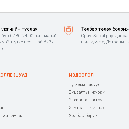
эглэгчийн туслах
Төлбөр төлөх болом
 бүр 07:30-24:00 цагт манай
Qpay, Social pay, Данса
 имэйл, утас нээлттэй байх
шилжүүлэх, Дотоодын 
но
КОЛЛЕКЦУУД
МЭДЭЭЛЭЛ
Түгээмэл асуулт
Буцаалтын журам
э
Захиалга шалгах
ас
Хамтран ажиллах
гтэй сандал
Холбоо барих