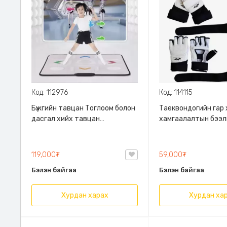
Код: 112976
Код: 114115
Бүжгийн тавцан Тоглоом болон
Таеквондогийн гар
дасгал хийх тавцан
хамгаалалтын бээл
мэдрэгтэй Bluetooth-ээр
амьсгалдаг даавуун
холбогддог
сайжруулсан PU ар
материалтай, L,XL s
119,000₮
59,000₮
Бэлэн байгаа
Бэлэн байгаа
Хурдан харах
Хурдан ха