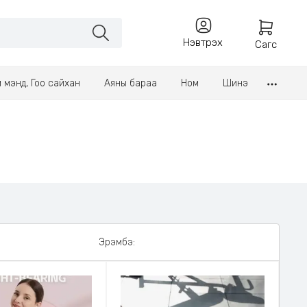
Нэвтрэх
Сагс
үл мэнд, Гоо сайхан
Аяны бараа
Ном
Шинэ
Эрэмбэ: