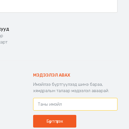
жууд
ар
карт
МЭДЭЭЛЭЛ АВАХ
Имэйлээ бүртгүүлээд шинэ бараа,
хямдралын талаар мэдээлэл аваарай.
Бүртгүүлэх