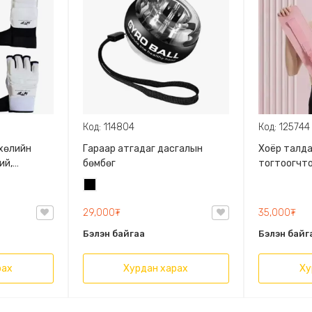
Код: 114804
Код: 125744
 хөлийн
Гараар атгадаг дасгалын
Хоёр талда
ий,
бөмбөг
тогтоогчто
,
Хар
ьсан
ize
29,000₮
35,000₮
Бэлэн байгаа
Бэлэн байг
рах
Хурдан харах
Ху