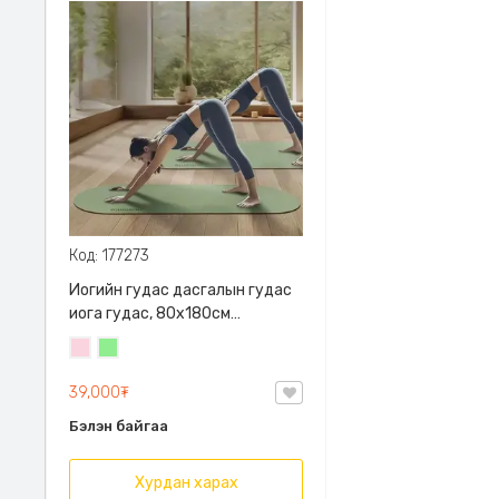
Код: 177273
Иогийн гудас дасгалын гудас
иога гудас, 80x180см
хэмжээтэй 5мм зузаан PU
Усан
Цайвар
материалтай ус хөлс
ягаан
ногоон
шингээдэг, гулгахгүй барьц
39,000₮
сайтай
Бэлэн байгаа
Хурдан харах