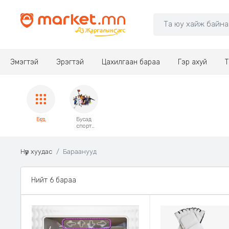
Эмэгтэй
Эрэгтэй
Цахилгаан бараа
Гэр ахуй
Т
Бүгд
Бусад
спорт
чөлөөт
цагийн
хэрэгсэл
Нүүр хуудас
Бараанууд
Нийт 6 бараа