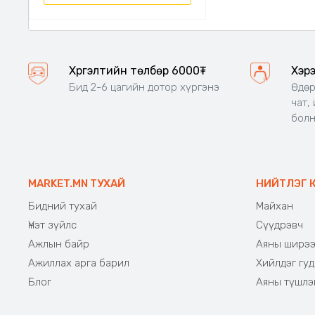
Хүргэлтийн төлбөр 6000₮
Хэр
Бид 2-6 цагийн дотор хүргэнэ
Өдөр
чат,
бол
MARKET.MN ТУХАЙ
НИЙТЛЭГ 
Бидний тухай
Майхан
Үнэт зүйлс
Сүүдрэвч
Ажлын байр
Аяны ширэ
Ажиллах арга барил
Хийлдэг гуд
Блог
Аяны түшлэ