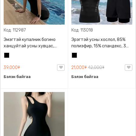
Код: 112987
Код: 113018
Эмэгтэй купалник богино
Эрэгтэй усны хослол, 85%
ханцуйтай усны хувцас,
полиэфир, 15% спандекс, 3
боди загвартай тул биеийн
хос биед эвтэйхэн, хөнгөн
Хар
Хар
галбирыг тодотгоно
Хурдан хатдаг, Зөөлөн,
Өмсөхөд эвтэйхэн, Малгай,
39,000₮
21,000₮
42,000₮
футболка шортны 3 хос,
Бэлэн байгаа
Бэлэн байгаа
хослол