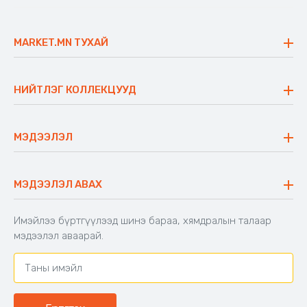
MARKET.MN ТУХАЙ
Бидний тухай
Үнэт зүйлс
НИЙТЛЭГ КОЛЛЕКЦУУД
Ажлын байр
Майхан
Ажиллах арга барил
Сүүдрэвч
МЭДЭЭЛЭЛ
Блог
Аяны ширээ
Түгээмэл асуулт
Хийлдэг гудас
Буцаалтын журам
МЭДЭЭЛЭЛ АВАХ
Аяны түшлэгтэй сандал
Захиалга шалгах
Хамтран ажиллах
Имэйлээ бүртгүүлээд шинэ бараа, хямдралын талаар
Холбоо барих
мэдээлэл аваарай.