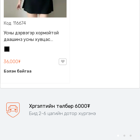
Код: 116674
Усны дэрвэгэр хормойтой
даашинз усны хувцас
купалник
Хар
36,000₮
Бэлэн байгаа
Хүргэлтийн төлбөр 6000₮
Бид 2-6 цагийн дотор хүргэнэ