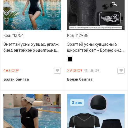
Код: 112754
Код: 112988
Эмэгтэй усны хувцас, үргэлж,
Эрэгтэй усны хувцасны 6
биед эвтэйхэн хөдөлгөөнд
ширхэгтэй сет - Богино өмд,
саад болохгүй хөнгөн тухтай
Малгай, Нүдний шил, Хадгалах
Хар
уут, Хамрын хавчаар, Чихний
бөглөөс, XL-4XL, 85%
48,000₮
29,000₮
40,000₮
полиэфир, 15% спандекс,
Бэлэн байгаа
Бэлэн байгаа
Суналттай, Хурдан хатдаг,
Зөөлөн, Өмсөхөд эвтэйхэн