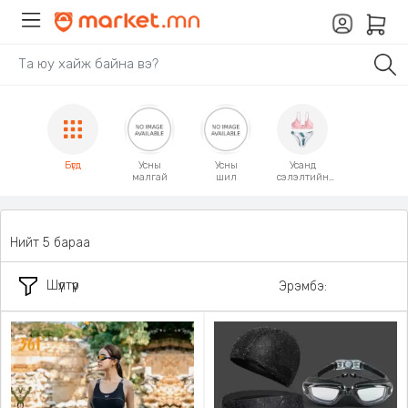
Бүгд
Усны
Усны
Усанд
малгай
шил
сэлэлтийн
хувцас
Нийт 5 бараа
Шүүлтүүр
Эрэмбэ: