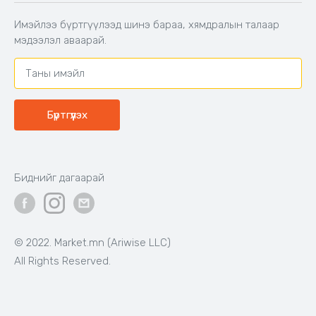
Захиалга шалгах
Хамтран ажиллах
Имэйлээ бүртгүүлээд шинэ бараа, хямдралын талаар
Холбоо барих
мэдээлэл аваарай.
Бүртгүүлэх
Биднийг дагаарай
© 2022. Market.mn (Ariwise LLC)
All Rights Reserved.