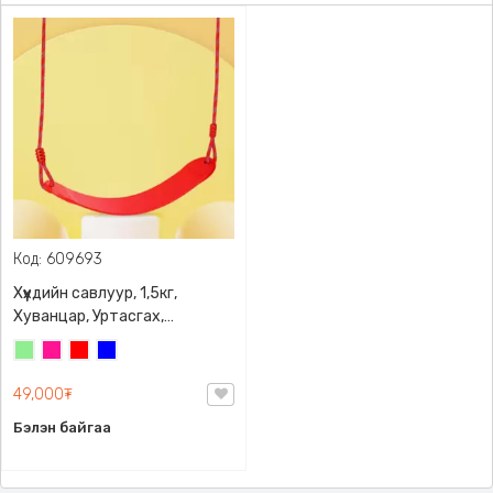
Код: 609693
Хүүхдийн савлуур, 1,5кг,
Хуванцар, Уртасгах,
богиносгох боломжтой, бүх
Цайвар
Ягаан
Улаан
Цэнхэр
насныханд тохиромжтой,
ногоон
хаана ч байрлуулах
49,000₮
боломжтой
Бэлэн байгаа