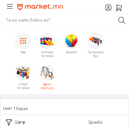
Бүгд
Хийлдэг
Бөмбөг
Тоглоомон
тоглоом
буу
Спорт
Дүүжин
тоглоом
савлуур,
Гулсуур
Нийт 1 бараа
Шүүлтүүр
Эрэмбэ: