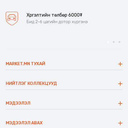
Хүргэлтийн төлбөр 6000₮
Бид 2-6 цагийн дотор хүргэнэ
MARKET.MN ТУХАЙ
Бидний тухай
Үнэт зүйлс
НИЙТЛЭГ КОЛЛЕКЦУУД
Ажлын байр
Майхан
Ажиллах арга барил
Сүүдрэвч
МЭДЭЭЛЭЛ
Блог
Аяны ширээ
Түгээмэл асуулт
Хийлдэг гудас
Буцаалтын журам
МЭДЭЭЛЭЛ АВАХ
Аяны түшлэгтэй сандал