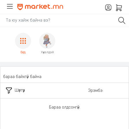
Бүгд
Хүүхэлдэй
бараа байхгүй байна
Шүүлтүүр
Эрэмбэ:
Бараа олдсонгүй.