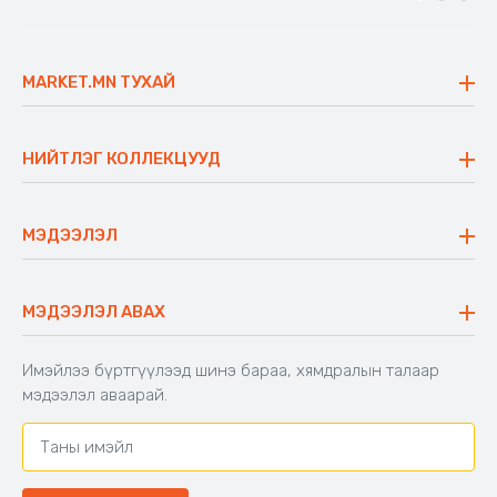
MARKET.MN ТУХАЙ
Бидний тухай
Үнэт зүйлс
НИЙТЛЭГ КОЛЛЕКЦУУД
Ажлын байр
Майхан
Ажиллах арга барил
Сүүдрэвч
МЭДЭЭЛЭЛ
Блог
Аяны ширээ
Түгээмэл асуулт
Хийлдэг гудас
Буцаалтын журам
МЭДЭЭЛЭЛ АВАХ
Аяны түшлэгтэй сандал
Захиалга шалгах
Хамтран ажиллах
Имэйлээ бүртгүүлээд шинэ бараа, хямдралын талаар
Холбоо барих
мэдээлэл аваарай.