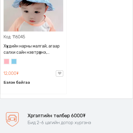
Код: 116045
Хүүхдийн нарны малгай, агаар
салхи сайн нэвтрүүлнэ,
хөлөргөж халууцуулахгүй,
Цайвар
Цайвар
хөнгөн, тухтай, бүчтэй тул
ягаан
цэнхэр
хүүхдийн толгойноос унахгүй.
12,000₮
Бэлэн байгаа
Хүргэлтийн төлбөр 6000₮
Бид 2-6 цагийн дотор хүргэнэ