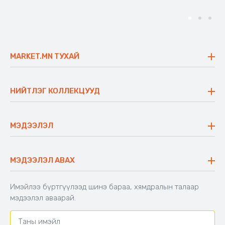
MARKET.MN ТУХАЙ
Бидний тухай
Үнэт зүйлс
НИЙТЛЭГ КОЛЛЕКЦУУД
Ажлын байр
Майхан
Ажиллах арга барил
Сүүдрэвч
МЭДЭЭЛЭЛ
Блог
Аяны ширээ
Түгээмэл асуулт
Хийлдэг гудас
Буцаалтын журам
МЭДЭЭЛЭЛ АВАХ
Аяны түшлэгтэй сандал
Захиалга шалгах
Хамтран ажиллах
Имэйлээ бүртгүүлээд шинэ бараа, хямдралын талаар
Холбоо барих
мэдээлэл аваарай.