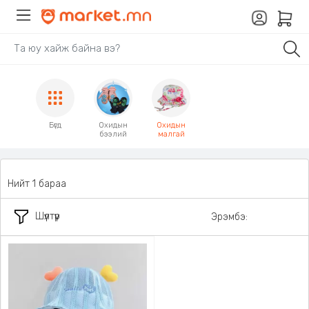
Бүгд
Охидын
Охидын
бээлий
малгай
Нийт 1 бараа
Шүүлтүүр
Эрэмбэ: